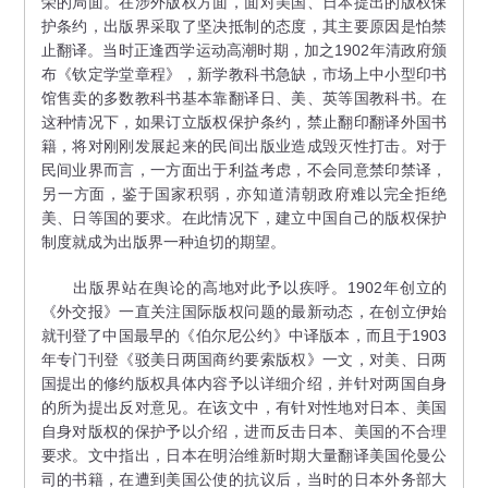
荣的局面。在涉外版权方面，面对美国、日本提出的版权保
护条约，出版界采取了坚决抵制的态度，其主要原因是怕禁
止翻译。当时正逢西学运动高潮时期，加之1902年清政府颁
布《钦定学堂章程》，新学教科书急缺，市场上中小型印书
馆售卖的多数教科书基本靠翻译日、美、英等国教科书。在
这种情况下，如果订立版权保护条约，禁止翻印翻译外国书
籍，将对刚刚发展起来的民间出版业造成毁灭性打击。对于
民间业界而言，一方面出于利益考虑，不会同意禁印禁译，
另一方面，鉴于国家积弱，亦知道清朝政府难以完全拒绝
美、日等国的要求。在此情况下，建立中国自己的版权保护
制度就成为出版界一种迫切的期望。
出版界站在舆论的高地对此予以疾呼。1902年创立的
《外交报》一直关注国际版权问题的最新动态，在创立伊始
就刊登了中国最早的《伯尔尼公约》中译版本，而且于1903
年专门刊登《驳美日两国商约要索版权》一文，对美、日两
国提出的修约版权具体内容予以详细介绍，并针对两国自身
的所为提出反对意见。在该文中，有针对性地对日本、美国
自身对版权的保护予以介绍，进而反击日本、美国的不合理
要求。文中指出，日本在明治维新时期大量翻译美国伦曼公
司的书籍，在遭到美国公使的抗议后，当时的日本外务部大