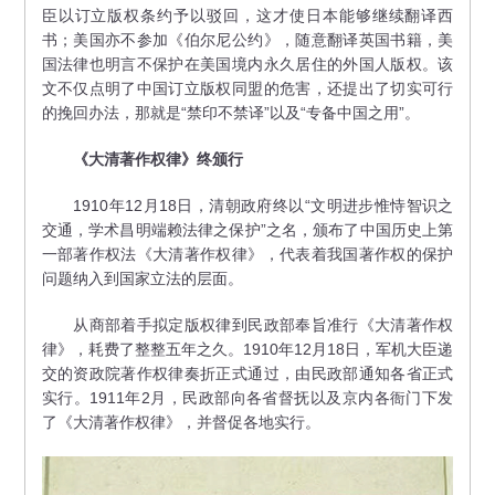
臣以订立版权条约予以驳回，这才使日本能够继续翻译西
书；美国亦不参加《伯尔尼公约》，随意翻译英国书籍，美
国法律也明言不保护在美国境内永久居住的外国人版权。该
文不仅点明了中国订立版权同盟的危害，还提出了切实可行
的挽回办法，那就是“禁印不禁译”以及“专备中国之用”。
《大清著作权律》终颁行
1910年12月18日，清朝政府终以“文明进步惟恃智识之
交通，学术昌明端赖法律之保护”之名，颁布了中国历史上第
一部著作权法《大清著作权律》，代表着我国著作权的保护
问题纳入到国家立法的层面。
从商部着手拟定版权律到民政部奉旨准行《大清著作权
律》，耗费了整整五年之久。1910年12月18日，军机大臣递
交的资政院著作权律奏折正式通过，由民政部通知各省正式
实行。1911年2月，民政部向各省督抚以及京内各衙门下发
了《大清著作权律》，并督促各地实行。