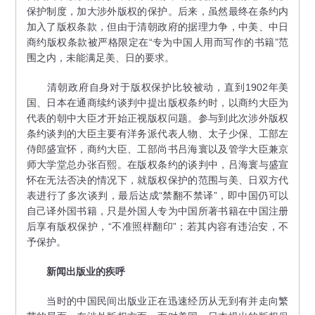
保护制度，加大涉外版权的保护。后来，虽然最终在条约内
加入了版权条款，但由于清朝政府的据理力争，中美、中日
商约版权条款被严格限定在“专为中国人用而写作的书籍”范
围之内，未能满足美、日的要求。
清朝政府自身对于版权保护比较被动，直到1902年美
国、日本在通商续约谈判中提出版权条约时，以商约大臣为
代表的朝中大臣才开始正视版权问题。参与到此次涉外版权
条约谈判的大臣主要有洋务派代表人物、太子少保、工部左
侍郎盛宣怀，商约大臣、工部尚书吕海寰以及管学大臣兼京
师大学堂总办张百熙。在版权条约的谈判中，吕海寰与盛宣
怀在无法否决的情况下，就版权保护的范围与美、日双方代
表进行了多次谈判，最后达成“禁翻不禁译”，即中国仍可以
自己译外国书籍，只是外国人专为中国所著书籍在中国注册
后享有版权保护，“不准照样翻印”；若其内容有违治安，不
予保护。
新闻出版业的疾呼
当时的中国民间出版业正在迅速经历从无到有并走向繁