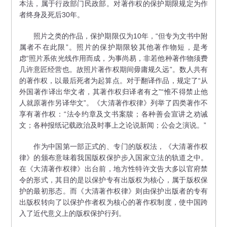
本法，属于行政部门民政部。对著作权的保护期限规定为作
者终身及死后30年。
照片之类的作品，保护期限仅为10年，“但专为文书中附
属者不在此限”。照片的保护期限较其他著作物短，是考
虑“照片系依光线作用而成，为事尚易，非若他种著作物须费
几许意匠经营也。故照片著作权期间毋庸规久远”。数人共有
的著作权，以最后死者为起算点。对于翻译作品，规定了“从
外国著作译出华文者，其著作权归译者有之”“惟不得禁止他
人就原著作另译华文”。《大清著作权律》列举了四类著作不
享有著作权：“法令约章及文书案牍；各种善会宣讲之劝诫
文；各种报纸记载政治及时事上之论说新闻；公会之演说。”
作为中国第一部正式的、专门的版权法，《大清著作权
律》的颁布意味着我国版权保护步入国家立法的轨道之中。
在《大清著作权律》出台前，地方性特许文告大多以官府禁
令的形式，其目的是以保护专有出版权为核心，属于版权保
护的最初形态。而《大清著作权律》则由保护出版者的专有
出版权转向了以保护作者权为核心的著作权制度，使中国跨
入了近代意义上的版权保护行列。