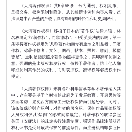
《大清著作权律》共5章55条，分为通例、权利期限、
呈报义务、权利限制和附则。从其编撰体例和内容来看，该
法律是中西合璧的产物，具有鲜明的时代性和历史局限性。
《大清著作权律》移植了日本的“著作权”法律术语，将
名称确定为“著作权”，而非“版权”。但受英美法的影响，第一
条即将著作权界定为“凡称著作物而专有重制之利益者，曰著
作权。称著作物者，文艺、图画、帖本、照片、雕刻、模型
皆是”。重制是指按照原著作物照样更作之，实即翻印仿刻之
意。强调的是出版权和发行权，仅授予著作者，防止他人翻
印或仿制其作品的权利，而对表演权、翻译权等邻接权未作
规定。
《大清著作权律》未将各种科学哲学等学术著作纳入其
中，这主要是基于当时清朝政府为了发展教育，开启民智等
方面考虑，避免西方国家主张版权保护而引起纷争。同时，
该条仅保护财产权利，对作者的署名权、保护作品完整权等
人身权利仅以“禁例”的形式间接规定。对著作权的取得参照
英国《安娜法》的规定实行注册制度，强调作品经注册获得
权利证书是受到该法保护的前提条件。而注册机构却参照日