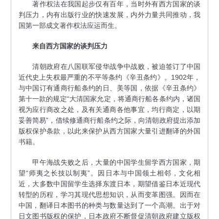
著作权法在我国起步仅有百年，当时外有西方国家的谈
判压力，内有出版行业的快速发展，内外力量共同推动，我
国第一部成文著作权法应运而生。
来自西方国家的谈判压力
清朝政府在八国联军侵华战争中战败，被迫签订了中国
近代史上失权最严重的不平等条约《辛丑条约》。1902年，
与中国订有通商行船条约的日、美等国，依据《辛丑条约》
第十一款的规定“大清国家允定，将通商行船各条约内，诸国
视为应行商改之处，及有关通商各他事宜，均行商定，以期
妥善简易”，借续修通商行船条约之际，向清朝政府提出添加
版权保护条款，以此来保护从西方国家大量引进翻译的外国
书籍。
甲午海战失败之后，大量的中国学生留学西方国家，期
望“师夷之长技以制夷”。因日本与中国领土相邻，文化相
近，大多数中国留学生选择东渡日本，期望借鉴日本近现代
转型的历程，学习其现代思想知识，从而变革图强。因而在
中国，翻译日本图书的种类与数量达到了一个高潮。出于对
日文图书版权的保护，日本政府不断督促清朝政府建立版权