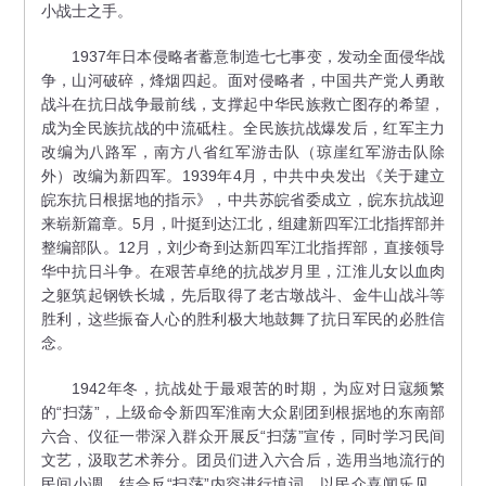
小战士之手。
1937年日本侵略者蓄意制造七七事变，发动全面侵华战
争，山河破碎，烽烟四起。面对侵略者，中国共产党人勇敢
战斗在抗日战争最前线，支撑起中华民族救亡图存的希望，
成为全民族抗战的中流砥柱。全民族抗战爆发后，红军主力
改编为八路军，南方八省红军游击队（琼崖红军游击队除
外）改编为新四军。1939年4月，中共中央发出《关于建立
皖东抗日根据地的指示》，中共苏皖省委成立，皖东抗战迎
来崭新篇章。5月，叶挺到达江北，组建新四军江北指挥部并
整编部队。12月，刘少奇到达新四军江北指挥部，直接领导
华中抗日斗争。在艰苦卓绝的抗战岁月里，江淮儿女以血肉
之躯筑起钢铁长城，先后取得了老古墩战斗、金牛山战斗等
胜利，这些振奋人心的胜利极大地鼓舞了抗日军民的必胜信
念。
1942年冬，抗战处于最艰苦的时期，为应对日寇频繁
的“扫荡”，上级命令新四军淮南大众剧团到根据地的东南部
六合、仪征一带深入群众开展反“扫荡”宣传，同时学习民间
文艺，汲取艺术养分。团员们进入六合后，选用当地流行的
民间小调，结合反“扫荡”内容进行填词，以民众喜闻乐见、