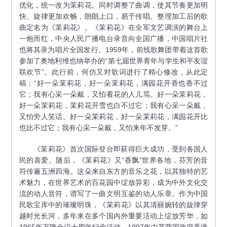
优化，统一改为茉莉花。同时调整了曲调，使其节奏更加明
快、旋律更加欢畅，朗朗上口，易于传唱。整理加工后的歌
曲定名为《茉莉花》。《茉莉花》在全军文艺调演的舞台上
一炮而红，中央人民广播电台录音向全国广播，中国唱片社
也将其录为唱片全国发行。1959年，前线歌舞团带着这首歌
参加了奥地利维也纳举办的“第七届世界青年与学生和平友谊
联欢节”。此行前，何仿又对歌词进行了精心修改，从此定
稿：“好一朵茉莉花，好一朵茉莉花，满园花开香也香不过
它；我有心采一朵戴，又怕看花的人儿骂。好一朵茉莉花，
好一朵茉莉花，茉莉花开雪也白不过它；我有心采一朵戴，
又怕旁人笑话。好一朵茉莉花，好一朵茉莉花，满园花开比
也比不过它；我有心采一朵戴，又怕来年不发芽。”
《茉莉花》首次国际登台即获得巨大成功，受到各国人
民的喜爱。随后，《茉莉花》又“香飘”世界各地，芬芳的音
符传遍五洲四海。这朵来自东方的音乐之花，以其独特的艺
术魅力，在世界艺术的百花园中绽放异彩，成为中外文化交
流的动人音符，谱写了一曲文明互鉴的动人乐章。作为中国
民歌宝库中的璀璨明珠，《茉莉花》以其清丽婉转的旋律穿
越时光长河，多年来在多个国内外重要活动上绽放芳华，如
1965年万隆会议十周年纪念活动、1997年中英两国政府香港