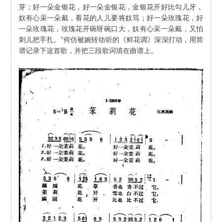
芽；好一朵金银花，好一朵金银花，金银花开好比勾儿牙，
奴有心采一朵戴，看花的人儿要将奴骂；好一朵玫瑰花，好
一朵玫瑰花，玫瑰花开碗呀碗口大，奴有心采一朵戴，又怕
刺儿把手扎。”何仿被婉转动听的《鲜花调》深深打动，用简
谱记录下这首歌，并把三段歌词填在曲谱上。