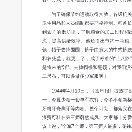
为了确保节约运动取得实效，各级机关制
卫生用品和人员编制都要严格控制。师首长
到农户的磨坊里，了解粮食的加工过程和
流，提高供给效率。他还提出节约一两粮
领，帽子去掉围圈，裤子由宽大的中式裤腰
和衣兜盖，就更土了，成了标准的“土八路
是将来的“洋”。去掉帽檐和翻领，对我们
二尺布，可以多做多少军服啊！
1944年4月10日，《盐阜报》披露了
一，今夏少领一套单军衣裤，今冬不领新棉
牙粉牙膏刷牙等内容。整个计划，都落实在
浪费可耻在第三师蔚然成风。大家都十分爱
议上说，“全军7个师，第三师人最多，花钱