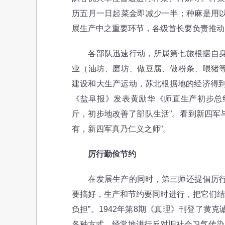
历五月一日起菜金即减少一半；种麻是用以
展生产中之重要环节，各级首长要负责推动
各部队迅速行动，所属第七旅根据自身实
业（油坊、磨坊、做豆腐、做粉条、喂猪等
建设和大生产运动，苏北根据地的经济得到复
《盐阜报》发表黄励华《师直生产初步总结》
斤，初步地改善了部队生活”。看到新四军
有，新四军真乃仁义之师”。
厉行勤俭节约
在发展生产的同时，第三师还提倡厉行节
要搞好，生产和节约要同时进行，把它们结
负担”。1942年第8期《真理》刊登了黄
各种方式，经常地进行反对旧社会习气传染