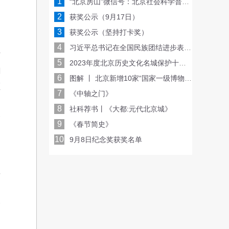
1
“北京房山”微信号：北京社会科学普及周线上亮相，每天一场讲座或沙龙！
2
获奖公示（9月17日）
、
3
获奖公示（坚持打卡奖）
自
4
习近平总书记在全国民族团结进步表彰大会重要讲话金句
节
5
2023年度北京历史文化名城保护十大看点
翻
6
图解 丨 北京新增10家“国家一级博物馆”，有哪些看点？
领
7
《中轴之门》
的
8
社科荐书丨《大都:元代北京城》
一
9
《春节简史》
10
9月8日纪念奖获奖名单
之
要
、
会