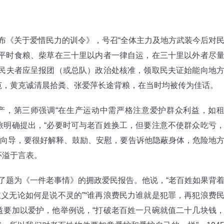
布《关于爱惜民力的训令》，号召“全体主力及地方武装今后对
“平时食粮、柴草在三十里以内者一律自运，在三十里以外者尽
请民夫者应呈报团（或总队）政治处核准，领取民夫证始能向地
范，黄克诚清晨拾粪、张爱萍长途背粮，在当时均被传为佳话。
，第三师强调“在生产运动中需严格注意爱护群众利益，如
旅明确提出，“必要时可与老百姓换工，但要注意不使群众吃亏
向导，要很好解释、鼓励、安慰，要告诉他隐蔽身体，危险地
怀溢于言表。
了题为《一件老事情》的拥政爱民报告。他说，“老百姓如果背
义无论如何是说不灵的”“谁再浪费民力谁就是犯罪，再犯浪费
益要加以爱护，他举例说，“打破老百姓一只碗就值二十几块钱