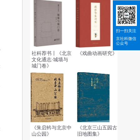
扫一扫关注
提
京社科
微信
公众号
既
社科荐书丨《北京
《戏曲动画研究》
不
文化通志·城墙与
城门卷》
连
助
学
们
，
《朱启钤与北京中
《北京三山五园古
连
山公园》
旧地图集》
阴