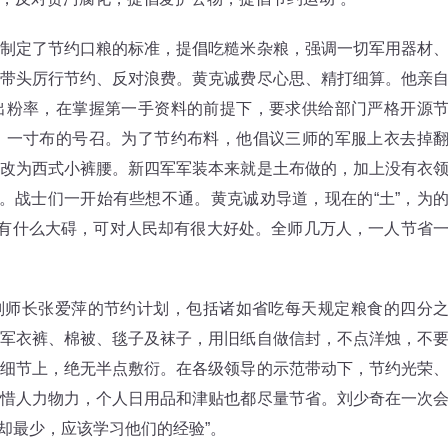
定了节约口粮的标准，提倡吃糙米杂粮，强调一切军用器材
带头厉行节约、反对浪费。黄克诚费尽心思、精打细算。他亲
出粉率，在掌握第一手资料的前提下，要求供给部门严格开源
、一寸布的号召。为了节约布料，他倡议三师的军服上衣去掉
改为西式小裤腰。新四军军装本来就是土布做的，加上没有衣
”。战士们一开始有些想不通。黄克诚劝导道，现在的“土”，为
没有什么大碍，可对人民却有很大好处。全师几万人，一人节省
副师长张爱萍的节约计划，包括诸如省吃每天规定粮食的四分
军衣裤、棉被、毯子及袜子，用旧纸自做信封，不点洋烛，不
细节上，绝无半点敷衍。在各级领导的示范带动下，节约光荣
惜人力物力，个人日用品和津贴也都尽量节省。刘少奇在一次
却最少，应该学习他们的经验”。