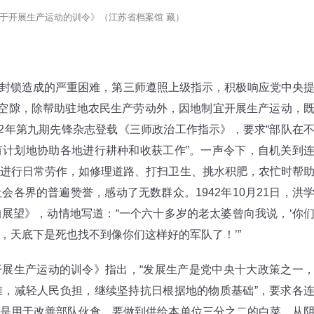
于开展生产运动的训令》（江苏省档案馆 藏）
党封锁造成的严重困难，第三师遵照上级指示，积极响应党中央
斗空隙，除帮助驻地农民生产劳动外，因地制宜开展生产运动，
42年第九期先锋杂志登载《三师政治工作指示》，要求“部队在
计划地协助各地进行耕种和收获工作”。一声令下，自机关到
进行日常劳作，如修理道路、打扫卫生、挑水积肥，农忙时帮
各界的普遍赞誉，感动了无数群众。1942年10月21日，洪
展望》，动情地写道：“一个六十多岁的老太婆曾向我说，‘你
，天底下是死也找不到像你们这样好的军队了！’”
开展生产运动的训令》指出，“发展生产是党中央十大政策之一
，减轻人民负担，继续坚持抗日根据地的物质基础”，要求各
是用于改善部队伙食，要做到供给本单位三分之二的白菜，从