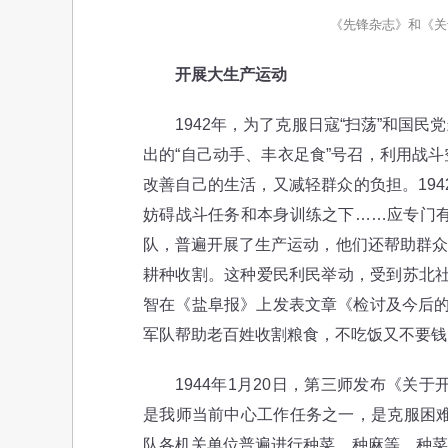
《先锋杂志》和《关
开展大生产运动
1942年，为了克服日寇“扫荡”和国民
出的“自己动手、丰衣足食”号召，利用战
改善自己的生活，又减轻群众的负担。19
妨碍战斗任务和本身训练之下……应专门有
队，普遍开展了生产运动，他们还帮助群众
耕种收割。这种爱民利民举动，受到苏北社会
智在《盐阜报》上发表文章《检讨及今后的
军队帮助老百姓收割粮食，不吃饭又不要钱
1944年1月20日，第三师发布《关于
是我师当前中心工作任务之一，是克服困难
队各机关单位普遍进行种菜、种麻等。种菜