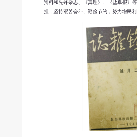
资料和先锋杂志、《真理》、《盐阜报》等
担，坚持艰苦奋斗、勤俭节约，努力增民利