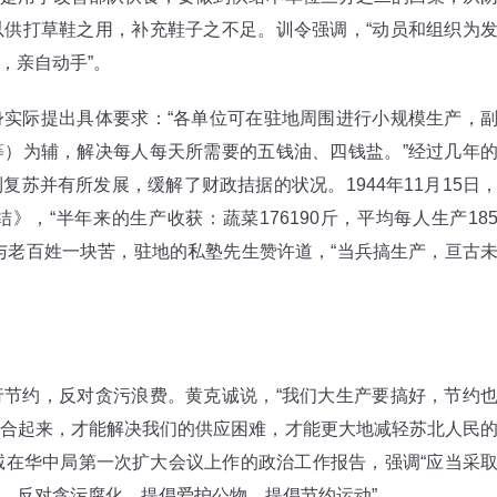
供打草鞋之用，补充鞋子之不足。训令强调，“动员和组织为
，亲自动手”。
际提出具体要求：“各单位可在驻地周围进行小规模生产，
）为辅，解决每人每天所需要的五钱油、四钱盐。”经过几年
苏并有所发展，缓解了财政拮据的状况。1944年11月15日
，“半年来的生产收获：蔬菜176190斤，平均每人生产18
与老百姓一块苦，驻地的私塾先生赞许道，“当兵搞生产，亘古
约，反对贪污浪费。黄克诚说，“我们大生产要搞好，节约
合起来，才能解决我们的供应困难，才能更大地减轻苏北人民
克诚在华中局第一次扩大会议上作的政治工作报告，强调“应当采
，反对贪污腐化，提倡爱护公物，提倡节约运动”。