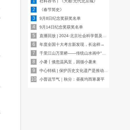
1
社科荐书丨《大都:元代北京城》
解
2
《春节简史》
现
3
9月8日纪念奖获奖名单
4
9月14日纪念奖获奖名单
5
直播回放 | 2024·北京社会科学普及周开幕式
6
年度全国十大考古新发现，长这样→
7
千里江山万里桥——传统山水画中“桥”的空间妙用
观
8
小暑丨倏忽温风至，因循小暑来
契
9
中心特稿 | 保护历史文化遗产是推动文化传承发展的重要基础
10
小普说节气｜秋分：昼夜均而寒暑平
选
是
众
都