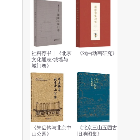
博
业
个
社科荐书丨《北京
《戏曲动画研究》
众
文化通志·城墙与
的
城门卷》
讲
乏
和
收
规
《朱启钤与北京中
《北京三山五园古
山公园》
旧地图集》