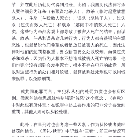
节，并在此后历朝历代得到沿袭。比如，我国历代法律将杀
人案件细分为谋杀（有预谋地杀人）、故杀（临时起意故意
杀人）、斗杀（斗殴致人死亡）、误杀（杀错了人）、过失
杀（过失而致人死亡）和戏杀（嬉闹中不慎致人死亡）六
类。这些行为虽然客观上都导致了被害人死亡的结果，但谋
杀、故杀、斗杀和误杀这几种行为，行为人都有很强的主观
恶性，也就是说他们希望或者是放任被害人的死亡，因此法
律对他们的惩罚都很重，要么斩首要么处以绞刑。而像过失
杀和戏杀，因为行为人根本不想造成被害人死亡的结果，他
们也完全没有想到会发生死亡，根本不存在犯罪的故意，所
以对这些行为的处罚相对较轻，就算被判处死刑也可以用钱
来赎罪，以免除刑罚。
就共同犯罪而言，主犯和从犯的处罚力度也会有所区
别。儒家的法律思想就特别强调“首恶”这个概念，《春秋》
中对此也有所体现：在犯罪中起主要作用的犯罪分子要受到
重罚，其他人则可以从轻处理。
此外，在量刑时也会考虑一些因素，作为从轻或者减轻
处罚的情节。《周礼·秋官》中记载有“三宥”，即三种情况可