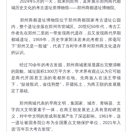
2024年5月的一天，我来到郑州，直奔展示郑州商代都
城历史文化的考古遗址类博物馆——郑州商都遗址博物院。
郑州商都遗址博物院位于郑州商都国家考古遗址公园
内，整个遗址坐落在郑州市管城区。20世纪50年代，考古工
作者先在郑州二里岗一带发现商代遗存，后又发现商代早期
都城遗址。1959年，历史学家郭沫若来此考察后，挥毫写
下“郑州又是一殷墟”，代表了当时学术界对郑州商文化遗存
的认识。
经过70余年的考古发掘，郑州商城逐渐显露出完整清晰
的面貌。城址面积1300万平方米，学术界有观点认为它可能
是商代开国君王汤的亳都所在地。先商族人在汤王带领
下，“挞彼殷武，奋伐荆楚”，开疆拓土，为商王朝的发展奠
定了基础。
郑州商城代表的早商文明，集国家、城市、青铜器、文
字四大文明要素于一体，在商王朝发展史上具有里程碑意
义，对中华文明的形成和发展产生了深远影响。1961年，这
一遗址被国务院公布为全国重点文物保护单位，2021年入
选“百年百大考古发现”。