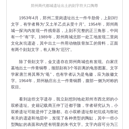
郑州商代都城遗址出土的刻字符大口陶尊
1953年4月，郑州二里岗遗址出土一件牛肋骨，上刻3行
文字，有学者释为“又土羊乙贞从受十月”。1954年，郑州商
城一探沟内发现一件残骨器，上刻不完整的正三角形，中间
有一个“有”字。1989年，郑州商城北部一处工地发现二里岗
文化灰坑遗迹，其中出土一件用动物肢骨加工的骨料，正面
有两个刻划文字，有人释为“厄弜”。
除了骨刻文字，金文遗存在郑州商城也有发现。白家庄
墓地出土一件青铜尊，颈部刻有3个等距离的龟形图案。文字
学家唐兰将其释为“黾”，也有学者认为是龟徽，应为族徽文
字。1964年，郑州杨庄出土一件青铜爵，腹部一侧为对称的
双目。
看到这些文字遗存，我立刻想到地处郑州市西北郊的小
双桥遗址。史籍记载商王仲丁迁都于隞，学者研究认为，小
双桥遗址可能是仲丁之隞都。在小双桥遗址祭祀坑或与祭祀
有关的遗迹和地层中，发现了各种类型的陶缸，其中一些小
型陶缸的表面和内壁有明显的朱书文字。文字内容可分为三