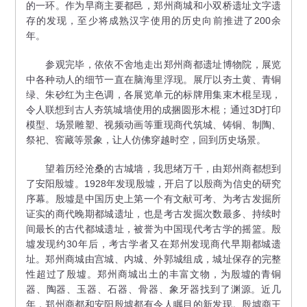
的一环。作为早商主要都邑，郑州商城和小双桥遗址文字遗
存的发现，至少将成熟汉字使用的历史向前推进了200余
年。
参观完毕，依依不舍地走出郑州商都遗址博物院，展览
中各种动人的细节一直在脑海里浮现。展厅以夯土黄、青铜
绿、朱砂红为主色调，各展览单元的标牌用集束木棍呈现，
令人联想到古人夯筑城墙使用的成捆圆形木棍；通过3D打印
模型、场景雕塑、视频动画等重现商代筑城、铸铜、制陶、
祭祀、窖藏等景象，让人仿佛穿越时空，回到历史场景。
望着历经沧桑的古城墙，我思绪万千，由郑州商都想到
了安阳殷墟。1928年发现殷墟，开启了以殷商为信史的研究
序幕。殷墟是中国历史上第一个有文献可考、为考古发掘所
证实的商代晚期都城遗址，也是考古发掘次数最多、持续时
间最长的古代都城遗址，被誉为中国现代考古学的摇篮。殷
墟发现约30年后，考古学者又在郑州发现商代早期都城遗
址。郑州商城由宫城、内城、外郭城组成，城址保存的完整
性超过了殷墟。郑州商城出土的丰富文物，为殷墟的青铜
器、陶器、玉器、石器、骨器、象牙器找到了渊源。近几
年，郑州商都和安阳殷墟都有令人瞩目的新发现。殷墟商王