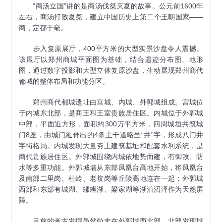
“商汤立国”讲的是商汤伐桀灭夏的故事。公元前1600年
左右，商汤打败夏桀，建立中国历史上第二个王朝国家——
商，定都于亳。
步入复原展厅，400平方米的大型实景沙盘令人震撼。
该展厅以郑州商城平面图为基础，结合遗迹分布图、地形
图，通过数字投影和大型立体复原沙盘，生动展现郑州商代
都城的整体布局和功能分区。
郑州商代都城遗址由宫城、内城、外郭城组成。宫城位
于内城东北部，是商王和王室贵族居住区。内城位于外郭城
中部，平面近方形，面积约300万平方米，四周城垣共筑城
门8座，由城门延伸出的4条主干道略呈“井”字，形成八门井
字街格局。内城发现大量夯土建筑基址和配套水利系统，是
商代贵族居住区。外郭城围绕内城依地势而建，有御敌、防
水等多重功能。外郭城墙从东部凤凰台高地开始，将凤凰台
及南部二里岗、杜岭、老坟岗等丘陵高地连在一起；外郭城
西部和东部有城湖、螺蛳湖、梁家湖等湖泊沼泽作为天然屏
障。
目前的考古发掘虽然尚未在外郭城西北部、北部发现城