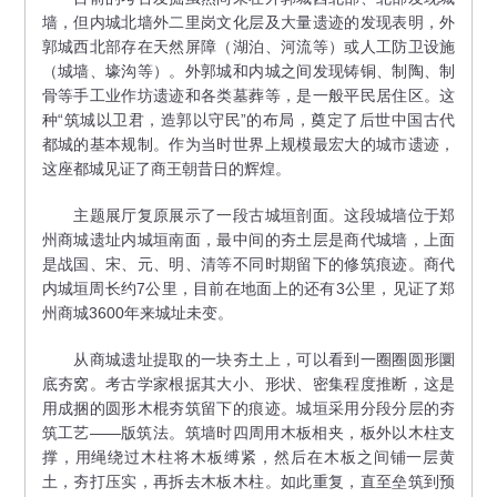
墙，但内城北墙外二里岗文化层及大量遗迹的发现表明，外
郭城西北部存在天然屏障（湖泊、河流等）或人工防卫设施
（城墙、壕沟等）。外郭城和内城之间发现铸铜、制陶、制
骨等手工业作坊遗迹和各类墓葬等，是一般平民居住区。这
种“筑城以卫君，造郭以守民”的布局，奠定了后世中国古代
都城的基本规制。作为当时世界上规模最宏大的城市遗迹，
这座都城见证了商王朝昔日的辉煌。
主题展厅复原展示了一段古城垣剖面。这段城墙位于郑
州商城遗址内城垣南面，最中间的夯土层是商代城墙，上面
是战国、宋、元、明、清等不同时期留下的修筑痕迹。商代
内城垣周长约7公里，目前在地面上的还有3公里，见证了郑
州商城3600年来城址未变。
从商城遗址提取的一块夯土上，可以看到一圈圈圆形圜
底夯窝。考古学家根据其大小、形状、密集程度推断，这是
用成捆的圆形木棍夯筑留下的痕迹。城垣采用分段分层的夯
筑工艺——版筑法。筑墙时四周用木板相夹，板外以木柱支
撑，用绳绕过木柱将木板缚紧，然后在木板之间铺一层黄
土，夯打压实，再拆去木板木柱。如此重复，直至垒筑到预