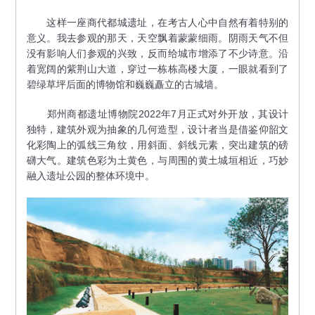
这样一座商代都城遗址，在考古人心中自然有着特别的
意义。我去参观的那天，天空飘着蒙蒙细雨。阴雨天气不但
没有影响人们参观的兴致，反而给城市增添了不少诗意。沿
着宽阔的紫荆山大道，穿过一栋栋高楼大厦，一眼就看到了
碧绿草坪后面的博物馆和巍巍矗立的古城墙。
郑州商都遗址博物院2022年7月正式对外开放，其设计
独特，建筑外观为抽象的几何造型，设计者当是借鉴仰韶文
化彩陶上的弧线三角纹，用斜面、斜线元素，突出建筑的磅
礴大气。建筑色彩为土黄色，与周围的黄土城垣相近，巧妙
融入遗址公园的整体环境中。