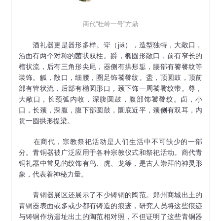
商代“杜岭一号”方鼎
酒礼器更是器形多样。斝（jiǎ），造型独特，大敞口，
沿面有两个对称的菌状双柱。爵，椭圆形敞口，前有窄长的
槽状流，后有三角形尖尾，器侧有拱形銴，腰部有饕餮纹等
装饰。觚，敞口，细腰，圈足饰饕餮纹。盉，顶圆鼓，顶前
部有管状流，后部有椭圆形口，颈下饰一周饕餮纹带。尊，
大敞口，长颈弧内收，深腹圆鼓，腹部饰饕餮纹。卣，小
口，长颈，深腹，腹下部圆鼓，圜底近平，颈侧有双耳，内
贯一圆拱形提梁。
在商代，宗教祭祀活动是人们生活中不可缺少的一部
分。青铜器被广泛应用于各种宗教仪式和祭祀活动。商代青
铜礼器中常见的纹饰有鸟、虎、龙等，是古人崇拜的神灵形
象，代表着神秘力量。
青铜器展区还展示了不少铸铜的陶范。郑州商城出土的
青铜器表面或多或少都有铸造的痕迹，研究人员将这些痕迹
与铸铜作坊遗址出土的陶范相对照，不但证明了这些青铜器