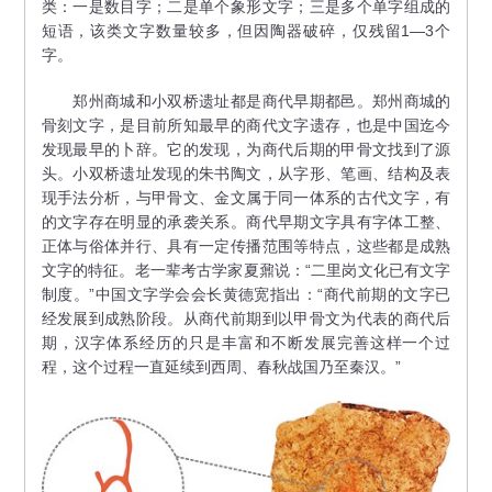
类：一是数目字；二是单个象形文字；三是多个单字组成的
短语，该类文字数量较多，但因陶器破碎，仅残留1—3个
字。
郑州商城和小双桥遗址都是商代早期都邑。郑州商城的
骨刻文字，是目前所知最早的商代文字遗存，也是中国迄今
发现最早的卜辞。它的发现，为商代后期的甲骨文找到了源
头。小双桥遗址发现的朱书陶文，从字形、笔画、结构及表
现手法分析，与甲骨文、金文属于同一体系的古代文字，有
的文字存在明显的承袭关系。商代早期文字具有字体工整、
正体与俗体并行、具有一定传播范围等特点，这些都是成熟
文字的特征。老一辈考古学家夏鼐说：“二里岗文化已有文字
制度。”中国文字学会会长黄德宽指出：“商代前期的文字已
经发展到成熟阶段。从商代前期到以甲骨文为代表的商代后
期，汉字体系经历的只是丰富和不断发展完善这样一个过
程，这个过程一直延续到西周、春秋战国乃至秦汉。”