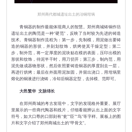
郑州商代都城遗址出土的冶铜坩埚
青铜器的制作最能体现商人的智慧。郑州商城铸铜作坊
遗址出土的陶范是一种“硬范”，反映了当时较为先进的铸造
技术。青铜器制作流程为：第一步，先制模，用泥做出要铸
造的铜器的形状，并刻划纹饰，烘烤使其干燥定型；第二
步，制外范，将一定厚度的泥块贴在模的表面，压印出模的
形状和纹饰，待泥半干时，用刀切开；第三步，制内范，用
泥先做成器物形状，然后依照要铸造铜器的厚度刮去一层，
再进行烘烤；最后在外面用泥加固，并留出浇口，用坩埚里
熔化的铜液进行浇铸，冷却后铜器定型，去掉模、范即可。
大邑繁华 文脉绵长
在郑州商城的考古发现中，文字的发现格外重要。展厅
里展示的一些商代陶器和残片，仔细看能辨认出上面的文字
符号，如大口尊的口部刻有“瓮”“臣”“鸟”等字样。展板上的图
片和文字介绍了郑州商城出土的“甲骨文”。