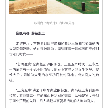
郑州商代都城遗址内城垣局部
巍巍商都 赫赫殷土
走进序厅，首先看到庄严肃穆的商汤王像和气势磅礴的
大型商颂浮雕。站在浮雕墙前，思绪随着一幅幅画面穿越到
古老的时代——
“玄鸟生商”是商族起源的传说。三皇五帝时代，五帝之
一的帝喾有一个妃子叫简狄，她吞食玄鸟之卵后生下契。契
长大后，因辅助大禹治水有功而被封商地，成为商人的始
祖。
“王亥服牛”讲述了中华商业的起源。商高祖王亥驯服牛
拉车，将商部落生产的东西拉到别的部落，以物易物，开创
了商业贸易的先河，后人就把从事贸易活动的人称为商人。