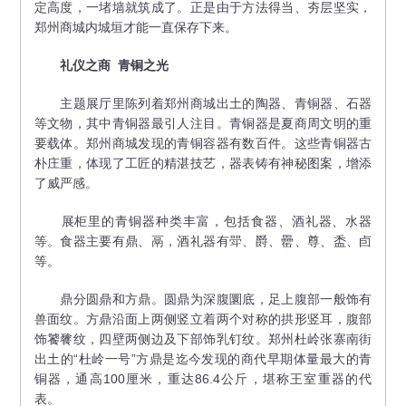
定高度，一堵墙就筑成了。正是由于方法得当、夯层坚实，
郑州商城内城垣才能一直保存下来。
礼仪之商 青铜之光
主题展厅里陈列着郑州商城出土的陶器、青铜器、石器
等文物，其中青铜器最引人注目。青铜器是夏商周文明的重
要载体。郑州商城发现的青铜容器有数百件。这些青铜器古
朴庄重，体现了工匠的精湛技艺，器表铸有神秘图案，增添
了威严感。
展柜里的青铜器种类丰富，包括食器、酒礼器、水器
等。食器主要有鼎、鬲，酒礼器有斝、爵、罍、尊、盉、卣
等。
鼎分圆鼎和方鼎。圆鼎为深腹圜底，足上腹部一般饰有
兽面纹。方鼎沿面上两侧竖立着两个对称的拱形竖耳，腹部
饰饕餮纹，四壁两侧边及下部饰乳钉纹。郑州杜岭张寨南街
出土的“杜岭一号”方鼎是迄今发现的商代早期体量最大的青
铜器，通高100厘米，重达86.4公斤，堪称王室重器的代
表。