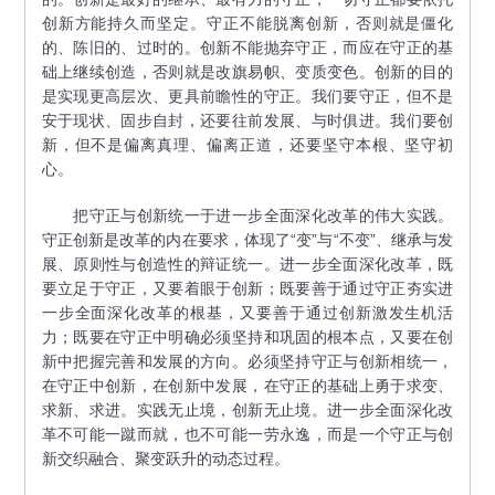
创新方能持久而坚定。守正不能脱离创新，否则就是僵化
的、陈旧的、过时的。创新不能抛弃守正，而应在守正的基
础上继续创造，否则就是改旗易帜、变质变色。创新的目的
是实现更高层次、更具前瞻性的守正。我们要守正，但不是
安于现状、固步自封，还要往前发展、与时俱进。我们要创
新，但不是偏离真理、偏离正道，还要坚守本根、坚守初
心。
把守正与创新统一于进一步全面深化改革的伟大实践。
守正创新是改革的内在要求，体现了“变”与“不变”、继承与发
展、原则性与创造性的辩证统一。进一步全面深化改革，既
要立足于守正，又要着眼于创新；既要善于通过守正夯实进
一步全面深化改革的根基，又要善于通过创新激发生机活
力；既要在守正中明确必须坚持和巩固的根本点，又要在创
新中把握完善和发展的方向。必须坚持守正与创新相统一，
在守正中创新，在创新中发展，在守正的基础上勇于求变、
求新、求进。实践无止境，创新无止境。进一步全面深化改
革不可能一蹴而就，也不可能一劳永逸，而是一个守正与创
新交织融合、聚变跃升的动态过程。