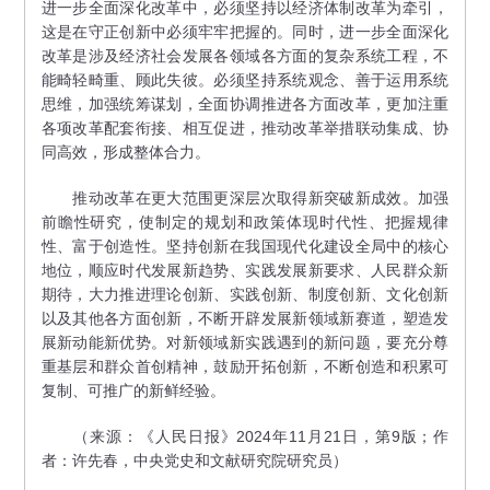
进一步全面深化改革中，必须坚持以经济体制改革为牵引，
这是在守正创新中必须牢牢把握的。同时，进一步全面深化
改革是涉及经济社会发展各领域各方面的复杂系统工程，不
能畸轻畸重、顾此失彼。必须坚持系统观念、善于运用系统
思维，加强统筹谋划，全面协调推进各方面改革，更加注重
各项改革配套衔接、相互促进，推动改革举措联动集成、协
同高效，形成整体合力。
推动改革在更大范围更深层次取得新突破新成效。加强
前瞻性研究，使制定的规划和政策体现时代性、把握规律
性、富于创造性。坚持创新在我国现代化建设全局中的核心
地位，顺应时代发展新趋势、实践发展新要求、人民群众新
期待，大力推进理论创新、实践创新、制度创新、文化创新
以及其他各方面创新，不断开辟发展新领域新赛道，塑造发
展新动能新优势。对新领域新实践遇到的新问题，要充分尊
重基层和群众首创精神，鼓励开拓创新，不断创造和积累可
复制、可推广的新鲜经验。
（来源：《人民日报》2024年11月21日，第9版；作
者：许先春，中央党史和文献研究院研究员）