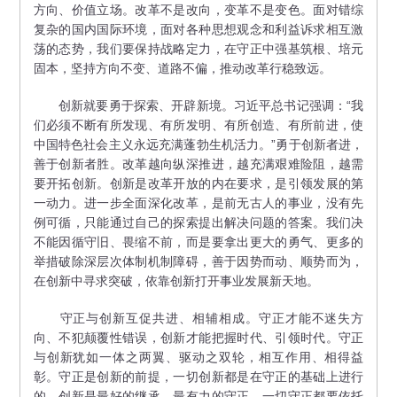
方向、价值立场。改革不是改向，变革不是变色。面对错综
复杂的国内国际环境，面对各种思想观念和利益诉求相互激
荡的态势，我们要保持战略定力，在守正中强基筑根、培元
固本，坚持方向不变、道路不偏，推动改革行稳致远。
创新就要勇于探索、开辟新境。习近平总书记强调：“我
们必须不断有所发现、有所发明、有所创造、有所前进，使
中国特色社会主义永远充满蓬勃生机活力。”勇于创新者进，
善于创新者胜。改革越向纵深推进，越充满艰难险阻，越需
要开拓创新。创新是改革开放的内在要求，是引领发展的第
一动力。进一步全面深化改革，是前无古人的事业，没有先
例可循，只能通过自己的探索提出解决问题的答案。我们决
不能因循守旧、畏缩不前，而是要拿出更大的勇气、更多的
举措破除深层次体制机制障碍，善于因势而动、顺势而为，
在创新中寻求突破，依靠创新打开事业发展新天地。
守正与创新互促共进、相辅相成。守正才能不迷失方
向、不犯颠覆性错误，创新才能把握时代、引领时代。守正
与创新犹如一体之两翼、驱动之双轮，相互作用、相得益
彰。守正是创新的前提，一切创新都是在守正的基础上进行
的。创新是最好的继承、最有力的守正，一切守正都要依托