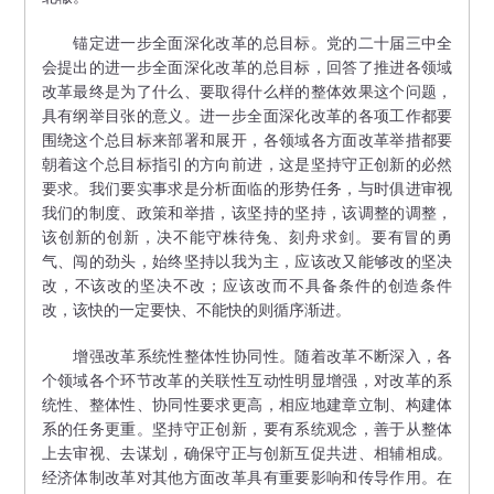
锚定进一步全面深化改革的总目标。党的二十届三中全
会提出的进一步全面深化改革的总目标，回答了推进各领域
改革最终是为了什么、要取得什么样的整体效果这个问题，
具有纲举目张的意义。进一步全面深化改革的各项工作都要
围绕这个总目标来部署和展开，各领域各方面改革举措都要
朝着这个总目标指引的方向前进，这是坚持守正创新的必然
要求。我们要实事求是分析面临的形势任务，与时俱进审视
我们的制度、政策和举措，该坚持的坚持，该调整的调整，
该创新的创新，决不能守株待兔、刻舟求剑。要有冒的勇
气、闯的劲头，始终坚持以我为主，应该改又能够改的坚决
改，不该改的坚决不改；应该改而不具备条件的创造条件
改，该快的一定要快、不能快的则循序渐进。
增强改革系统性整体性协同性。随着改革不断深入，各
个领域各个环节改革的关联性互动性明显增强，对改革的系
统性、整体性、协同性要求更高，相应地建章立制、构建体
系的任务更重。坚持守正创新，要有系统观念，善于从整体
上去审视、去谋划，确保守正与创新互促共进、相辅相成。
经济体制改革对其他方面改革具有重要影响和传导作用。在