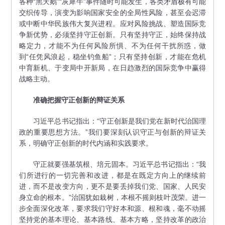
各种“黑天鹅”“灰犀牛”事件随时可能发生，各类矛盾极有可能
交织传导，演变为影响国家安全的全局性风险，甚至会迟滞
或中断中华民族伟大复兴进程。应对风险挑战、塑造国际竞
争新优势，必须坚持守正创新。只有坚持守正，始终保持战
略定力，才能不为任何风险所惧、不为任何干扰所惑，做
到“任凭风浪起，稳坐钓鱼船”；只有坚持创新，才能在危机
中育新机、于变局中开新局，在日趋激烈的国际竞争中赢得
战略主动。
准确把握守正创新的辩证关系
习近平总书记指出：“守正创新是我们党在新时代治国理
政的重要思想方法。”我们要深刻认识守正与创新的辩证关
系，明确守正创新的时代内涵和实践要求。
守正就要强基筑根、培元固本。习近平总书记指出：“我
们所进行的一切完善和改进，都是在既定方向上的继续前
进，而不是改变方向，更不是要丢掉我们党、国家、人民安
身立命的根本。”治国犹如栽树，本根不摇则枝叶茂荣。进一
步全面深化改革，要求我们守好本和源、根和魂，毫不动摇
坚持党的基本理论、基本路线、基本方略，坚持改革的政治