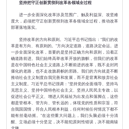
坚持把守正创新贯彻到改革各领域全过程
进一步全面深化改革涉及范围广、触及利益深、攻坚难
度大，必须把守正创新贯彻到改革各领域全过程，推动改革
部署落地落实。
坚持改革的方向和原则。习近平总书记指出：“我们的改
革是有方向、有原则的。”方向决定道路，道路决定命运。进
一步全面深化改革，首要的是坚持正确方向和原则，沿着正
确道路前进。我们始终高举改革开放的旗帜，但我们的改革
是在中国特色社会主义道路上不断前进的改革，既不走封闭
僵化的老路，也不走改旗易帜的邪路。我们的方向就是不断
推动社会主义制度自我完善和发展，而不是背离和放弃社会
主义制度。习近平总书记强调：“坚持党的全面领导、坚持马
克思主义、坚持中国特色社会主义、坚持人民民主专政，以
促进社会公平正义、增进人民福祉为出发点和落脚点，这些
都是管根本、管方向、管长远的，体现党的性质和宗旨，符
合我国国情，符合人民根本利益，任何时候任何情况下都不
能有丝毫动摇。”在这些重大问题上，我们头脑必须十分清
醒、立场必须十分坚定，决不能犯原则性错误，决不能南辕
北辙。