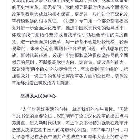
义现代化建设事业取得了历史性成就，推动了党和国家事业
的历史性变革。毫无疑问，党的领导是新时代以来全面深化
改革取得重大成就的根本保证，更是进一步推进全面深化改
革行稳致远的根本保证。《决定》专门用一个部分部署提高
党对进一步全面深化改革、推进中国式现代化的领导水平，
体现了我们党始终坚持以自我革命引领社会革命的高度自
觉。进一步全面深化改革，每一步都不会是轻轻松松、轻而
易举的，未来必定会遇到各种各样的问题、难以想象的挑
战。新时代新征程，必须牢牢把握和坚决贯彻坚持党的全面
领导的原则，不断提高党把方向、定政策、促改革的能力，
深刻领悟“两个确立”的决定性意义，坚决做到“两个维护”，把
加强党对一切工作的领导贯穿改革各方面和全过程，确保改
革始终沿着正确政治方向前进。
坚持以人民为中心
“人们对美好生活的向往，就是我们的奋斗目标。”习近
平总书记的重要论述，深刻阐释了全面深化改革的出发点与
落脚点。进入新时代以来，习近平总书记特别强调在改革开
放重大决策过程中应时刻考虑群众利益。2021年7月1日，习
近平总书记在庆祝中国共产党成立100周年大会上的讲话中