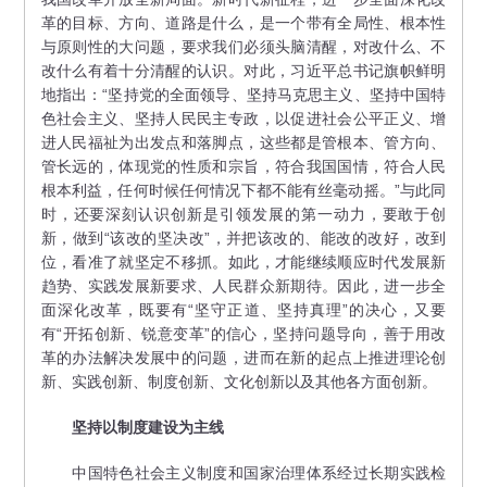
革的目标、方向、道路是什么，是一个带有全局性、根本性
与原则性的大问题，要求我们必须头脑清醒，对改什么、不
改什么有着十分清醒的认识。对此，习近平总书记旗帜鲜明
地指出：“坚持党的全面领导、坚持马克思主义、坚持中国特
色社会主义、坚持人民民主专政，以促进社会公平正义、增
进人民福祉为出发点和落脚点，这些都是管根本、管方向、
管长远的，体现党的性质和宗旨，符合我国国情，符合人民
根本利益，任何时候任何情况下都不能有丝毫动摇。”与此同
时，还要深刻认识创新是引领发展的第一动力，要敢于创
新，做到“该改的坚决改”，并把该改的、能改的改好，改到
位，看准了就坚定不移抓。如此，才能继续顺应时代发展新
趋势、实践发展新要求、人民群众新期待。因此，进一步全
面深化改革，既要有“坚守正道、坚持真理”的决心，又要
有“开拓创新、锐意变革”的信心，坚持问题导向，善于用改
革的办法解决发展中的问题，进而在新的起点上推进理论创
新、实践创新、制度创新、文化创新以及其他各方面创新。
坚持以制度建设为主线
中国特色社会主义制度和国家治理体系经过长期实践检