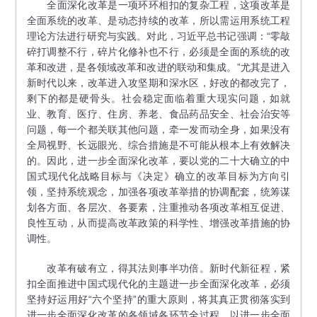
全面深化改革是一项环环相扣的复杂工程，这项改革是
全面系统的改革、是动态持续的改革，所以需运用系统工程
理论方法进行研究与实践。对此，习近平总书记强调：“零敲
碎打调整不行，碎片化修补也不行，必须是全面的系统的改
革和改进，是各领域改革和改进的联动和集成。”尤其是进入
新时代以来，改革进入攻坚期和深水区，好改的都改完了，
剩下的都是硬骨头。社会稳定面临着重大现实问题，如就
业、教育、医疗、住房、养老、食品药品安全、社会治安等
问题，每一个都关联其他问题，牵一发而动全身，如果没有
全局视野、长远眼光、综合措施是不可能从根本上有效解决
的。因此，进一步全面深化改革，要以党的二十大确立的中
国式现代化战略目标与《决定》确立的改革目标为方向引
领，坚持系统观念，加强各项改革举措的协调配套，统筹谋
划各方面、各层次、各要素，注重推动各项改革相互促进、
良性互动，从而提高改革政策的科学性、增强改革措施的协
调性。
改革有破有立，得其法则事半功倍。新时代新征程，紧
扣全面推进中国式现代化的主题进一步全面深化改革，必须
坚持好运用好“六个坚持”的重大原则，将其真正贯彻落实到
进一步全面深化改革的各领域各环节全过程，以进一步全面