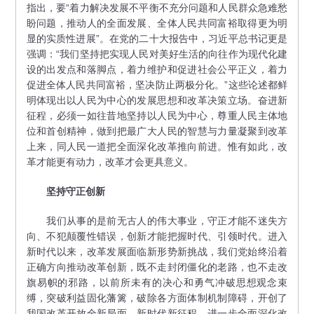
指出，要“着力解决发展不平衡不充分问题和人民群众急难愁
盼问题，推动人的全面发展、全体人民共同富裕取得更为明
显的实质性进展”。在党的二十大报告中，习近平总书记更是
强调：“我们坚持把实现人民对美好生活的向往作为现代化建
设的出发点和落脚点，着力维护和促进社会公平正义，着力
促进全体人民共同富裕，坚决防止两极分化。”这些论述都鲜
明体现出以人民为中心的发展思想和改革决策立场。奋进新
征程，必须一如往昔地坚持以人民为中心，尊重人民主体地
位和首创精神，做到把最广大人民的智慧与力量凝聚到改革
上来，同人民一道把全面深化改革推向前进。惟有如此，改
革才能更有动力，改革才会更具意义。
坚持守正创新
我们从事的是前无古人的伟大事业，守正才能不迷失方
向、不犯颠覆性错误，创新才能把握时代、引领时代。进入
新时代以来，改革发展面临新形势新挑战，我们党始终沿着
正确方向推动改革创新，既不走封闭僵化的老路，也不走改
旗易帜的邪路，以前所未有的决心和勇气冲破思想观念束
缚，突破利益固化藩篱，破除各方面体制机制障碍，开创了
我国改革开放全新局面。新时代新征程，进一步全面深化改