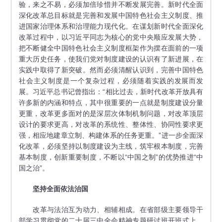
验，来之不易，必须加倍珍惜并不断发展完善。新时代全面
深化改革总目标就是完善和发展中国特色社会主义制度、推
进国家治理体系和治理能力现代化。在谋划新时代全面深化
改革过程中，以习近平同志为核心的党中央顺应发展大势，
把不断健全中国特色社会主义制度框架作为摆在面前的一项
重大历史任务，使我们党对制度建设的认识有了新进展，在
实践中取得了新突破。然而必须清醒认识到，完善中国特色
社会主义制度是一个复杂过程，必须随着实践的发展而发
展。习近平总书记曾指出：“相比过去，新时代改革开放具有
许多新的内涵和特点，其中很重要的一点就是制度建设分量
更重，改革更多面对的是深层次体制机制问题，对改革顶层
设计的要求更高，对改革的系统性、整体性、协同性要求更
强，相应地建章立制、构建体系的任务更重。”进一步全面深
化改革，必须坚持以制度建设为主线，筑牢根本制度，完善
基本制度，创新重要制度，不断以“中国之制”的优势推进“中
国之治”。
坚持全面依法治国
改革与法治互为动力、相辅相成。在省部级主要领导干
部学习贯彻党的二十届三中全会精神专题研讨班开班式上，