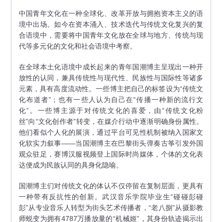
中国青年文化在一种全球化、改革开放与拥抱资本主义的语
境中出场。如今在资本涌入、技术迭代与传统文化复兴的复
合语境中，需要将中国青年文化放在全球与地方、传统与现
代等多元化的文化和社会语境中考察。
在全球本土化语境中成长起来的青年国潮博主呈现出一种开
放性的认同，兼具传统性与现代性、民族性与国际性等诸多
元素，具有高度流动性。一些博主把自己的标签设为“传统文
化布道者”；也有一些人认为自己在“传播一种新的流行文
化”。一些博主源于对传统文化的喜爱，由“传统文化粉
丝”向“文化创作者”转变，在媒介行动中逐渐明确身份属性。
他们看似个人化的展演，通过平台可见性机制被纳入国家文
化软实力叙事——当国潮博主在巴黎街头弹奏古筝引发外国
观众驻足，赛博汉服视频登上国际时尚媒体，个体的文化表
达便成为民族认同的具身化隐喻。
国潮博主们对传统文化的体认不仅停留在复制层面，更具有
一种带有反抗性的创新。武汉音乐学院毕业生“碰碰彭碰
彭”从专业音乐人转型为街头艺术传播者，“老八捌”从摄影教
师蜕变为拥有4787万播放量的“机械姬”，其身份轨迹揭示出