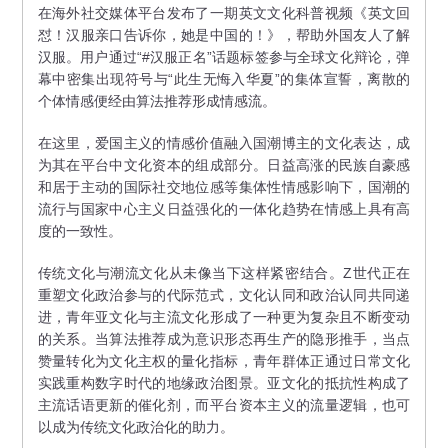
在海外社交媒体平台发布了一期英文文化科普视频《英文回
怼！汉服亲口告诉你，她是中国的！》，帮助外国友人了解
汉服。用户通过“#汉服正名”话题标签参与全球文化辩论，弹
幕中密集出现符号与“此生无悔入华夏”的集体宣誓，离散的
个体情感便经由算法推荐形成情感流。
在这里，爱国主义的情感价值融入国潮博主的文化表达，成
为其在平台中文化资本的组成部分。日益高涨的民族自豪感
和居于主动的国际社交地位感等集体性情感影响下，国潮的
流行与国家中心主义日益强化的一体化趋势在情感上具有高
度的一致性。
传统文化与潮流文化从未像当下这样紧密结合。Z世代正在
重塑文化政治参与的代际范式，文化认同和政治认同共同递
进，青年亚文化与主流文化形成了一种更为复杂且不断变动
的关系。当算法推荐成为意识形态再生产的隐形推手，当点
赞量转化为文化主权的量化指标，青年群体正通过日常文化
实践重构数字时代的地缘政治图景。亚文化的抵抗性构成了
主流话语更新的催化剂，而平台资本主义的流量逻辑，也可
以成为传统文化政治化的助力。