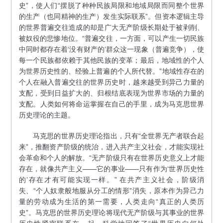
史”，使人们“摆脱了种种民族局限和地域局限而同整个世界
的生产（也同精神的生产）发生实际联系”。但资本逻辑主导
的世界普遍交往造成的却是广大无产阶级长期处于被剥削、
被奴役的悲惨地位。“普遍交往，一方面，可以产生一切民族
中同时都存在着‘没有财产的’群众这一现象（普遍竞争），使
每一个民族都依赖于其他民族的变革；最后，地域性的个人
为世界历史性的、经验上普遍的个人所代替。”地域性存在的
个人在融入普遍交往的世界历史时，越来越受到异己力量的
支配，受到日益扩大的、归根结底表现为世界市场的力量的
支配。人类如何将命运掌握在自己的手里，成为马克思世界
历史理论的主题。
马克思的世界历史理论指出，只有“全世界无产者联合起
来”，推翻资产阶级的统治，进入共产主义社会，才能实现社
会革命和个人的解放。“无产阶级只有在世界历史意义上才能
存在，就像共产主义——它的事业——只有作为‘世界历史性
的’存在才有可能实现一样。” 在共产主义社会，阶级消
失、“个人奴隶般地服从分工的情形”消失，原本作为异己力
量的劳动成为生活的第一需要，人类走向“真正的人类历
史”。马克思的世界历史理论将现代无产阶级与其事业的世界