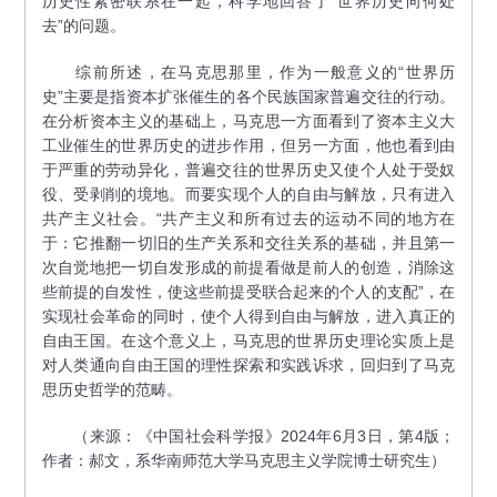
历史性紧密联系在一起，科学地回答了“世界历史向何处
去”的问题。
综前所述，在马克思那里，作为一般意义的“世界历
史”主要是指资本扩张催生的各个民族国家普遍交往的行动。
在分析资本主义的基础上，马克思一方面看到了资本主义大
工业催生的世界历史的进步作用，但另一方面，他也看到由
于严重的劳动异化，普遍交往的世界历史又使个人处于受奴
役、受剥削的境地。而要实现个人的自由与解放，只有进入
共产主义社会。“共产主义和所有过去的运动不同的地方在
于：它推翻一切旧的生产关系和交往关系的基础，并且第一
次自觉地把一切自发形成的前提看做是前人的创造，消除这
些前提的自发性，使这些前提受联合起来的个人的支配”，在
实现社会革命的同时，使个人得到自由与解放，进入真正的
自由王国。在这个意义上，马克思的世界历史理论实质上是
对人类通向自由王国的理性探索和实践诉求，回归到了马克
思历史哲学的范畴。
（来源：《中国社会科学报》2024年6月3日，第4版；
作者：郝文，系华南师范大学马克思主义学院博士研究生）