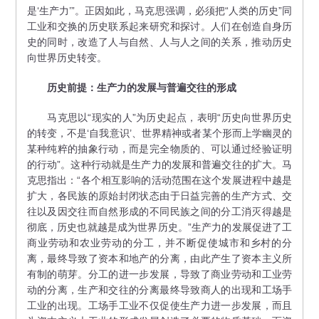
是‘生产力’”。正因如此，马克思强调，必须把“人类的历史”同
工业和交换的历史联系起来研究和探讨。人们在创造自身历
史的同时，改造了人与自然、人与人之间的关系，推动历史
向世界历史转变。
历史前提：
生产力的发展与普遍交往的形成
马克思以“现实的人”为历史起点，表明“历史向世界历史
的转变，不是‘自我意识’、世界精神或者某个形而上学幽灵的
某种纯粹的抽象行动，而是完全物质的、可以通过经验证明
的行动”。这种行动就是生产力的发展和普遍交往的扩大。马
克思指出：“各个相互影响的活动范围在这个发展进程中越是
扩大，各民族的原始封闭状态由于日益完善的生产方式、交
往以及因交往而自然形成的不同民族之间的分工消灭得越是
彻底，历史也就越是成为世界历史。”生产力的发展促进了工
商业劳动和农业劳动的分工，并不断促使城市和乡村的分
离，最终导致了资本和地产的分离，由此产生了资本主义所
有制的萌芽。分工的进一步发展，导致了商业劳动和工业劳
动的分离，生产和交往的分离最终导致商人的出现和工场手
工业的出现。工场手工业不仅促使生产力进一步发展，而且