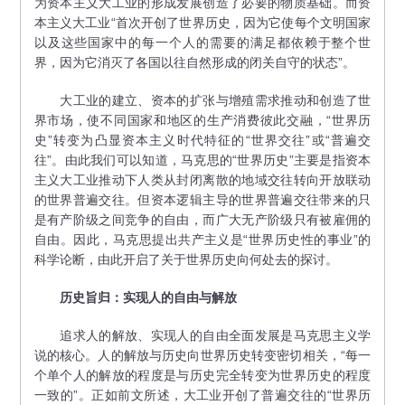
为资本主义大工业的形成发展创造了必要的物质基础。而资
本主义大工业“首次开创了世界历史，因为它使每个文明国家
以及这些国家中的每一个人的需要的满足都依赖于整个世
界，因为它消灭了各国以往自然形成的闭关自守的状态”。
大工业的建立、资本的扩张与增殖需求推动和创造了世
界市场，使不同国家和地区的生产消费彼此交融，“世界历
史”转变为凸显资本主义时代特征的“世界交往”或“普遍交
往”。由此我们可以知道，马克思的“世界历史”主要是指资本
主义大工业推动下人类从封闭离散的地域交往转向开放联动
的世界普遍交往。但资本逻辑主导的世界普遍交往带来的只
是有产阶级之间竞争的自由，而广大无产阶级只有被雇佣的
自由。因此，马克思提出共产主义是“世界历史性的事业”的
科学论断，由此开启了关于世界历史向何处去的探讨。
历史旨归：实现人的自由与解放
追求人的解放、实现人的自由全面发展是马克思主义学
说的核心。人的解放与历史向世界历史转变密切相关，“每一
个单个人的解放的程度是与历史完全转变为世界历史的程度
一致的”。正如前文所述，大工业开创了普遍交往的“世界历