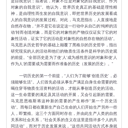
是自我意识；或者说，对象不过是对象化的自我意识、作为
对象的自我意识”。他认为，世界历史真正的基础是理性精
神，是由理性而生发的自我意识，即把世界历史的发展看成
人的自我意识的发展过程。对此，马克思指出，人直接地是
自然存在物，“并不是它在设定这一行动中从自己的‘纯粹的活
动’转而创造对象，而是它的对象性的产物仅仅证实了它的对
象性活动，证实了它的活动是对象性的自然存在物的活动”。
马克思从历史哲学的基础上颠覆了黑格尔的历史哲学，指出
研究现实的人的活动和他们的物质生活条件是科学的历史观
的前提。“全部历史是为了使‘人’成为感性意识的对象和使‘人
作为人’的需要成为需要而作准备的历史（发展的历史）。”
一切历史的第一个前提，“人们为了能够‘创造历史’，必
须能够生活”。人们首先必须从事生产满足自身生命需要的吃
喝住穿等物质生活资料的活动，才能从事创造历史的活动。
这一生命需要的满足及其活动的开展，又会引起新的需要。
马克思恩格斯将这种新的需要的产生称作“第一个历史活
动”。而每日都在重新生产自己生命的人们开始生产另外一些
人，即繁殖。这三个方面同时存在，并由此生产人类的自然
关系和社会关系，“社会关系的含义在这里是指许多个人的共
同活动”，而对于历史发展来说，“这些共同活动方式本身就