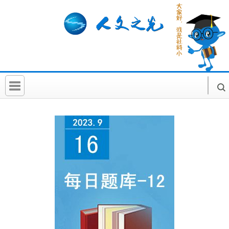
首 页
社科要闻
人文北京
社科卡片
社科讲堂
科普活动