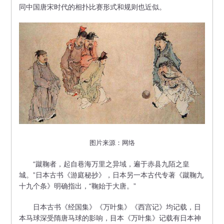
同中国唐宋时代的相扑比赛形式和规则也近似。
图片来源：网络
“蹴鞠者，起自巷海万里之异域，遍于赤县九陌之皇
城。”日本古书《游庭秘抄》，日本另一本古代专著《蹴鞠九
十九个条》明确指出，“鞠始于大唐。”
日本古书《经国集》《万叶集》《西宫记》均记载，日
本马球深受隋唐马球的影响，目本《万叶集》记载有日本神