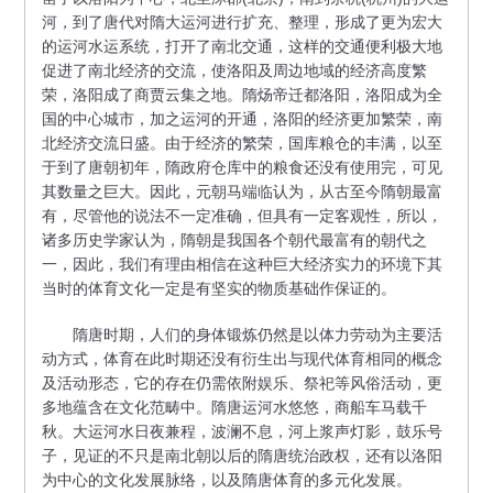
河，到了唐代对隋大运河进行扩充、整理，形成了更为宏大
的运河水运系统，打开了南北交通，这样的交通便利极大地
促进了南北经济的交流，使洛阳及周边地域的经济高度繁
荣，洛阳成了商贾云集之地。隋炀帝迁都洛阳，洛阳成为全
国的中心城市，加之运河的开通，洛阳的经济更加繁荣，南
北经济交流日盛。由于经济的繁荣，国库粮仓的丰满，以至
于到了唐朝初年，隋政府仓库中的粮食还没有使用完，可见
其数量之巨大。因此，元朝马端临认为，从古至今隋朝最富
有，尽管他的说法不一定准确，但具有一定客观性，所以，
诸多历史学家认为，隋朝是我国各个朝代最富有的朝代之
一，因此，我们有理由相信在这种巨大经济实力的环境下其
当时的体育文化一定是有坚实的物质基础作保证的。
隋唐时期，人们的身体锻炼仍然是以体力劳动为主要活
动方式，体育在此时期还没有衍生出与现代体育相同的概念
及活动形态，它的存在仍需依附娱乐、祭祀等风俗活动，更
多地蕴含在文化范畴中。隋唐运河水悠悠，商船车马载千
秋。大运河水日夜兼程，波澜不息，河上浆声灯影，鼓乐号
子，见证的不只是南北朝以后的隋唐统治政权，还有以洛阳
为中心的文化发展脉络，以及隋唐体育的多元化发展。