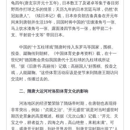
龟四年(唐玄宗开元十五年) , 日本数王了及诸卓等集于春目郊
野而作打球之乐的情景；天历九年的日本宫廷马球，仍然“衣
冠如唐人”。《续日本记》载，日本奈良朝吉备真备在开元年
间来到唐朝并生活19年，回国时将中国的“弦缠漆角弓一张、
马上饮水漆角弓一张、露面漆四节角弓一张，射甲箭二十
支、平射箭十支等” 带回日本。
中国的“十五柱球戏”隋唐时传入东罗马等国家，围棋、
投壶、蹴鞠传到朝鲜。《中国体育史参考资料》载，在十一
世纪时“德国教会类似我国唐代十五柱球的九柱球戏所证
明。”据《旧唐书·高丽传》记载：高丽国人“好围棋、投壶之
戏，人能蹴鞠。”这些体育活动应该是使节来到隋唐王期访问
交流时，传播过去的。
二、隋唐大运河对洛阳体育文化的影响
河洛地区的经济繁荣除了隋炀帝时期，在唐朝也表现得
非常突出，例如：“贞观之治“、“开元盛世”就是对当时盛世时
期历史景象的高度概述。根据《元次山集》记载：“开元、天
宝之中，耕者益力，四海之内，高山绝壑，耒耜未满”。可
见，盛唐开元时期，到处开垦农田。到唐玄宗时期出现了“人