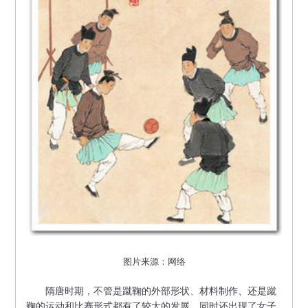
图片来源：网络
隋唐时期，不管是蹴鞠的外部形状、材料制作、还是蹴
鞠的运动和比赛形式都有了较大的发展，同时还出现了女子