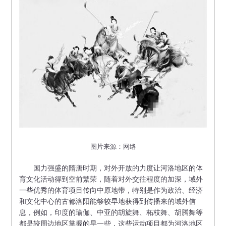
图片来源：网络
国力强盛的隋唐时期，对外开放的力度让河洛地区的体
育文化活动得到空前繁荣，随着对外交往程度的加深，域外
一些优秀的体育项目传向中原地带，特别是作为政治、经济
和文化中心的古都洛阳能够较早地获得到传播来的域外信
息，例如，印度的瑜伽、中亚的胡旋舞、柘枝舞、胡腾舞等
都是较周边地区掌握的早一些，这些运动项目都为河洛地区