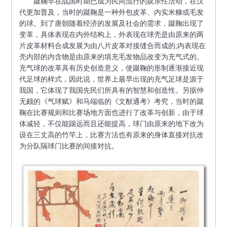
蹴鞠早在战国时期已成为民间流行的娱乐性活动，在汉
代更加普及，当时的蹴鞠是一种外包皮革、内实米糠或毛发
的球。到了唐朝随着经济的发展及社会的需求，蹴鞠出现了
变革，具体表现在内外结构上，外表现在球壳是由原来的两
片皮革材料合成发展为由八片皮革对接缝合而成的;内表现在
壳内部的内含物是由原来的填充毛发物品改变为充气式的。
充气球的改革具有历史创造意义，使蹴鞠的形制逐渐接近现
代足球的样式，因此说，世界上最早出现的充气足球是源于
我国，它体现了我国先民们所具有的智慧和创造性。另据仲
无颇的《气球赋》和马端临的《文猷通考》考究，当时的蹴
鞠在比赛规则和比赛场地方面也进行了改革与创新，由于球
体减轻，不仅能踢远而且还能提高，球门由原来的地下改为
设在三丈高的竹竿上，比赛方法也有原来的身体直接对抗改
为分队隔球门比赛的间接对抗。