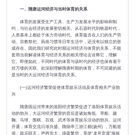
一、隋唐运河经济与当时体育的关系
体育的发展受生产工具、生产力发展水平的影响和制
约，与社会经济的发展密切相关。从石器时代到铁器时代，
人类基本上都处于体力劳动时代。体育蕴含在人们的生产劳
动、宗教祭祀、风俗习惯等日常生活中，还没有以独立的形
成存在。因此我们研究此时期运河经济与体育的关系，不能
套用当前解读体育与经济关系的相关理论去诠释它，理解
它。即便如此，不同时代的体育与该时代的经济也保有着千
丝万缕的关联。欲深刻理解隋唐时期的体育，不可回避的就
是当时的大运河经济与体育的关系。
(一)运河经济繁荣促使体育娱乐活动及体育相关产业勃
兴
隋唐因运河带来的洛阳经济繁荣促进了洛阳体育娱乐活
动的勃兴，大运河经济繁荣的背后是诸如角抵、旱船、蹴
鞠、马球、围棋、百戏、武术等体育娱乐活动的勃兴。运河
开通，体育交流日渐兴盛。隋炀帝三游江都(扬州) ，万船巡
游，鼓乐喧天，声坍浩大，场面繁华，竟使“龙舟竞渡”南娱