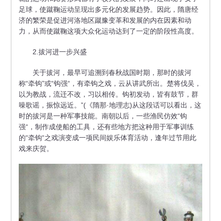
足球，使蹴鞠运动呈现出多元化的发展趋势。因此，隋唐经
济的繁荣是促进河洛地区蹴豫变革和发展的内在因素和动
力，从而使蹴鞠这项大众化运动达到了一定的阶段性高度。
2.拔河进一步兴盛
关于拔河，最早可追溯到春秋战国时期，那时的拔河
称“牵钩”或“钩强“，有牵钩之戏，云从讲武所出。楚将伐吴，
以为教战，流迁不改，习以相传。钩初发动，皆有鼓节，群
噪歌谣，振惊远近。”(《隋那·地理志)从这段话可以看出，这
时的拔河是一种军事技能。南朝以后，一些渔民仿效“钩
强“，制作成使船的工具，还有些地方把这种用于军事训练
的“牵钩“之戏演变成一项民间娱乐体育活动，逢年过节用此
戏来庆贺。