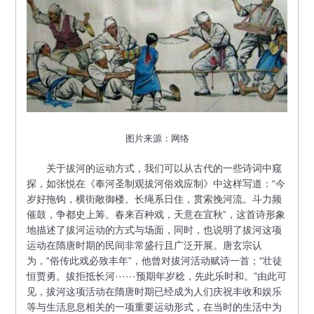
图片来源：网络
关于拔河的运动方式，我们可以从古代的一些诗词中窥
探，如张悦在《奉河圣制观拔河俗戏应制》中这样写道：“今
岁好拖钩，横街敞御楼。长绳系日住，贯索挽河流。斗力频
催鼓，争都史上筹。春来百种戏，天意在宜秋”，这首诗形象
地描述了拔河运动的方式与场面，同时，也说明了拔河这项
运动在隋唐时期的民间非常盛行且广泛开展。唐玄宗认
为，“俗传此戏必致丰年”，他曾对拔河活动赋诗一首；“壮徒
恒贾勇。拔拒抵长河······预期年岁稔，先此乐时和。”由此可
见，拔河这项活动在隋唐时期已经成为人们庆祝丰收和娱乐
等与生活息息相关的一项重要运动形式，在当时的生活中为