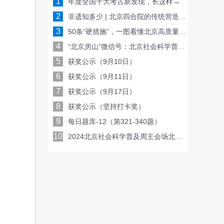
1
年度全国十大考古新发现，长这样→
2
非遗知多少 | 北京四合院的传统营造技艺
3
50条“硬措施”，一图看懂北京高质量发展路线图！
4
“北京房山”微信号：北京社会科学普及周线上亮相，每天一场讲座或沙龙！
5
获奖公示（9月10日）
6
获奖公示（9月11日）
7
获奖公示（9月17日）
8
获奖公示（坚持打卡奖）
9
每日题库-12（第321-340题）
10
2024北京社会科学普及周主会场北京大观园活动日程表（9月9日--13日）