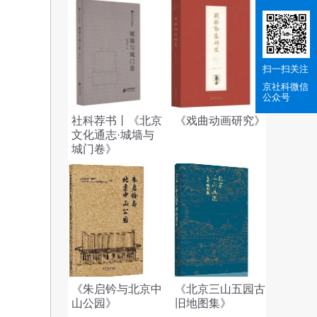
扫一扫关注
京社科
微信
公众号
社科荐书丨《北京
《戏曲动画研究》
文化通志·城墙与
城门卷》
《朱启钤与北京中
《北京三山五园古
山公园》
旧地图集》