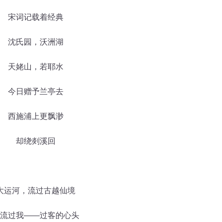
宋词记载着经典
沈氏园，沃洲湖
天姥山，若耶水
今日赠予兰亭去
西施浦上更飘渺
却绕剡溪回
大运河，流过古越仙境
流过我——过客的心头