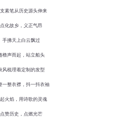
支素笔从历史源头伸来
点化故乡，义正气昂
手拂天上白云飘过
随橹声而起，站立船头
秋风梳理着定制的发型
整一整衣襟，抖一抖衣袖
起火焰，用诗歌的灵魂
点赞历史，点燃光芒