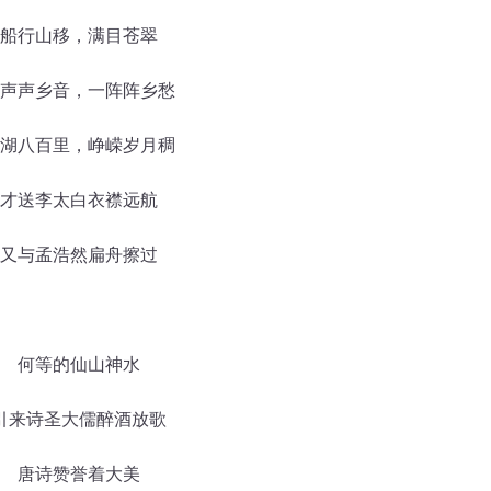
船行山移，满目苍翠
声声乡音，一阵阵乡愁
湖八百里，峥嵘岁月稠
才送李太白衣襟远航
又与孟浩然扁舟擦过
何等的仙山神水
引来诗圣大儒醉酒放歌
唐诗赞誉着大美