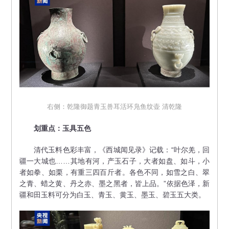
右侧：乾隆御题青玉兽耳活环凫鱼纹壶 清乾隆
划重点：玉具五色
清代玉料色彩丰富，《西城闻见录》记载：“叶尔羌，回
疆一大城也……其地有河，产玉石子，大者如盘、如斗，小
者如拳、如栗，有重三四百斤者。各色不同，如雪之白、翠
之青、蜡之黄、丹之赤、墨之黑者，皆上品。”依据色泽，新
疆和田玉料可分为白玉、青玉、黄玉、墨玉、碧玉五大类。