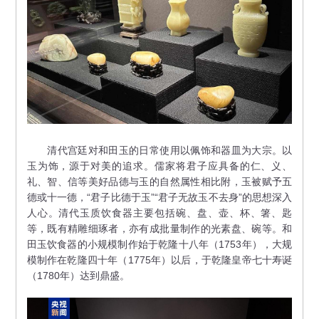
清代宫廷对和田玉的日常使用以佩饰和器皿为大宗。以
玉为饰，源于对美的追求。儒家将君子应具备的仁、义、
礼、智、信等美好品德与玉的自然属性相比附，玉被赋予五
德或十一德，“君子比德于玉”“君子无故玉不去身”的思想深入
人心。清代玉质饮食器主要包括碗、盘、壶、杯、箸、匙
等，既有精雕细琢者，亦有成批量制作的光素盘、碗等。和
田玉饮食器的小规模制作始于乾隆十八年（1753年），大规
模制作在乾隆四十年（1775年）以后，于乾隆皇帝七十寿诞
（1780年）达到鼎盛。