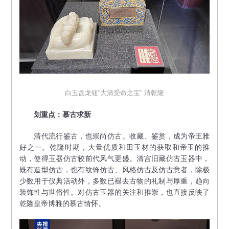
白玉盘龙钮“大清受命之宝” 清乾隆
划重点：慕古求新
清代流行鉴古，也崇尚仿古。收藏、鉴赏，成为帝王雅
好之一。乾隆时期，大量优质和田玉材的获取和帝玉的推
动，使得玉器仿古较前代风气更盛。清宫旧藏仿古玉器中，
既有造型仿古，也有纹饰仿古、风格仿古及仿古意者，除极
少数用于仪典活动外，多数已褪去古物的礼制与厚重，趋向
装饰性与世俗性。对仿古玉器的关注和推崇，也直接反映了
乾隆皇帝博雅的慕古情怀。