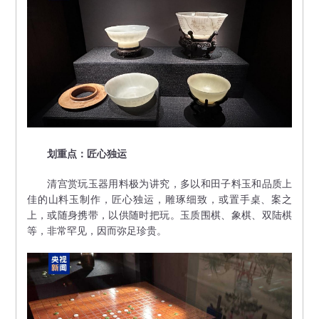
划重点：匠心独运
清宫赏玩玉器用料极为讲究，多以和田子料玉和品质上
佳的山料玉制作，匠心独运，雕琢细致，或置手桌、案之
上，或随身携带，以供随时把玩。玉质围棋、象棋、双陆棋
等，非常罕见，因而弥足珍贵。