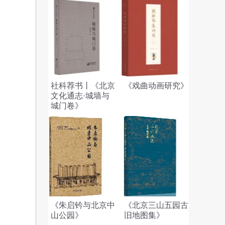
社科荐书丨《北京
《戏曲动画研究》
文化通志·城墙与
城门卷》
《朱启钤与北京中
《北京三山五园古
山公园》
旧地图集》