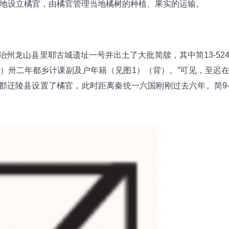
地设立橘官，由橘官管理当地橘树的种植、果实的运输。
州龙山县里耶古城遗址一号井出土了大批简牍，其中简13-52
正）卅二年都乡计课副及户年籍（见图1）（背）。”可见，至迟
庭郡迁陵县设置了橘官，此时距离秦统一六国刚刚过去六年。简9