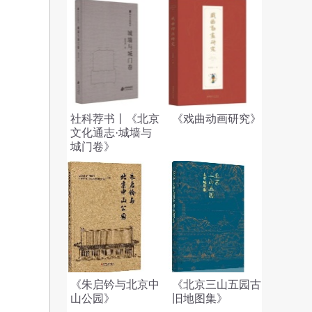
社科荐书丨《北京
《戏曲动画研究》
文化通志·城墙与
城门卷》
《朱启钤与北京中
《北京三山五园古
山公园》
旧地图集》