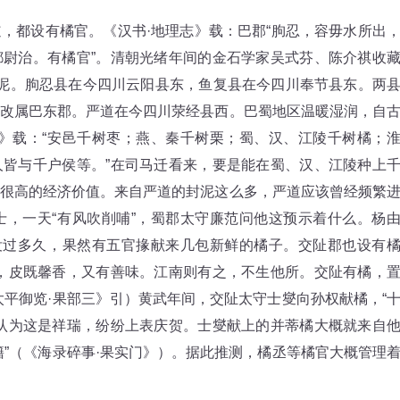
都设有橘官。《汉书·地理志》载：巴郡“朐忍，容毋水所出
尉治。有橘官”。清朝光绪年间的金石学家吴式芬、陈介祺收
园”封泥。朐忍县在今四川云阳县东，鱼复县在今四川奉节县东。两
改属巴东郡。严道在今四川荥经县西。巴蜀地区温暖湿润，自
》载：“安邑千树枣；燕、秦千树栗；蜀、汉、江陵千树橘；
皆与千户侯等。”在司马迁看来，要是能在蜀、汉、江陵种上
很高的经济价值。来自严道的封泥这么多，严道应该曾经频繁
，一天“有风吹削哺”，蜀郡太守廉范问他这预示着什么。杨
没过多久，果然有五官掾献来几包新鲜的橘子。交阯郡也设有
，皮既馨香，又有善味。江南则有之，不生他所。交阯有橘，
太平御览·果部三》引）黄武年间，交阯太守士燮向孙权献橘，“
认为这是祥瑞，纷纷上表庆贺。士燮献上的并蒂橘大概就来自
籍”（《海录碎事·果实门》）。据此推测，橘丞等橘官大概管理