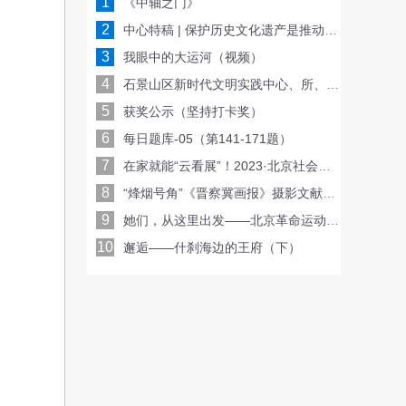
1
《中轴之门》
2
中心特稿 | 保护历史文化遗产是推动文化传承发展的重要基础
3
我眼中的大运河（视频）
4
石景山区新时代文明实践中心、所、站三级联动 共同收看北京社会科学普及周开幕仪式
5
获奖公示（坚持打卡奖）
6
每日题库-05（第141-171题）
7
在家就能“云看展”！2023·北京社会科学普及周带你抢鲜看
8
“烽烟号角”《晋察冀画报》摄影文献展在抗战馆开幕
9
她们，从这里出发——北京革命运动中的女高师（上）
10
邂逅——什刹海边的王府（下）