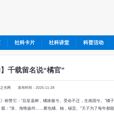
京
社科卡片
社科讲堂
科普活动
】千载留名说“橘官”
之光网 发布时间：2025-11-28
称赞它：“后皇嘉树，橘徕服兮。受命不迁，生南国兮。”橘
》载：“淮、海惟扬州……厥包橘、柚，锡贡。”天子为了每年都