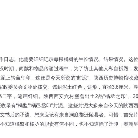
作日志。他需要详细记录每棵橘树的生长情况、结果情况。这
秦汉时期，简牍和物品传递过程中，为了防止其他人私自拆毁，
泥上钤盖玺印，这便是今天所说的“封泥”。陕西历史博物馆收
军政委员会文物处拨交。该封泥土红色，饼形，直径3.6厘米、
文篆书二字，笔画纤细。陕西西安六村堡曾出土2品“橘丞之印”、2
还收录有“橘监”“橘邑丞印”封泥。这些封泥大多来自今天的陕西
文书后的孑遗。想来应该有来自洞庭郡迁陵县者。可惜，吉光
不知道橘监和橘丞的职责有何不同，也不知道除了迁陵，秦朝