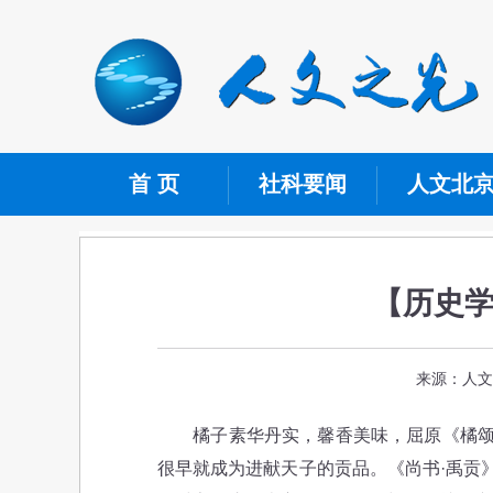
首 页
社科要闻
人文北
【历史学
来源：人文
橘子素华丹实，馨香美味，屈原《橘颂》
很早就成为进献天子的贡品。《尚书·禹贡