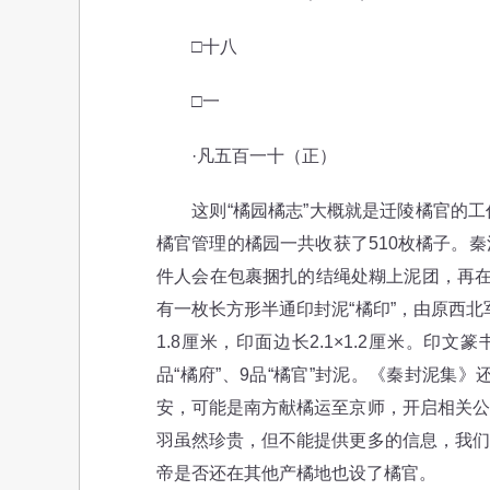
□十八
□一
·凡五百一十（正）
这则“橘园橘志”大概就是迁陵橘官的工
橘官管理的橘园一共收获了510枚橘子。
件人会在包裹捆扎的结绳处糊上泥团，再在
有一枚长方形半通印封泥“橘印”，由原西北
1.8厘米，印面边长2.1×1.2厘米。印
品“橘府”、9品“橘官”封泥。《秦封泥集》
安，可能是南方献橘运至京师，开启相关公
羽虽然珍贵，但不能提供更多的信息，我们
帝是否还在其他产橘地也设了橘官。