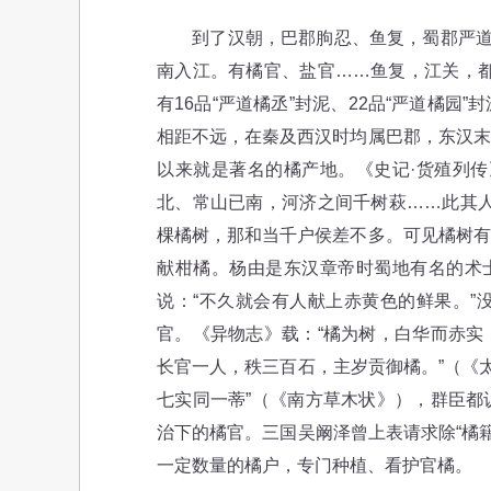
到了汉朝，巴郡朐忍、鱼复，蜀郡严道，
南入江。有橘官、盐官……鱼复，江关，都
有16品“严道橘丞”封泥、22品“严道橘
相距不远，在秦及西汉时均属巴郡，东汉末
以来就是著名的橘产地。《史记·货殖列传
北、常山已南，河济之间千树萩……此其人
棵橘树，那和当千户侯差不多。可见橘树有
献柑橘。杨由是东汉章帝时蜀地有名的术士
说：“不久就会有人献上赤黄色的鲜果。”
官。《异物志》载：“橘为树，白华而赤实
长官一人，秩三百石，主岁贡御橘。”（《
七实同一蒂”（《南方草木状》），群臣都
治下的橘官。三国吴阚泽曾上表请求除“橘
一定数量的橘户，专门种植、看护官橘。