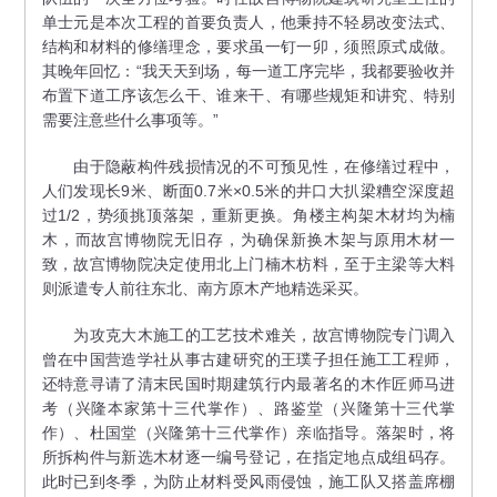
单士元是本次工程的首要负责人，他秉持不轻易改变法式、
结构和材料的修缮理念，要求虽一钉一卯，须照原式成做。
其晚年回忆：“我天天到场，每一道工序完毕，我都要验收并
布置下道工序该怎么干、谁来干、有哪些规矩和讲究、特别
需要注意些什么事项等。”
由于隐蔽构件残损情况的不可预见性，在修缮过程中，
人们发现长9米、断面0.7米×0.5米的井口大扒梁糟空深度超
过1/2，势须挑顶落架，重新更换。角楼主构架木材均为楠
木，而故宫博物院无旧存，为确保新换木架与原用木材一
致，故宫博物院决定使用北上门楠木枋料，至于主梁等大料
则派遣专人前往东北、南方原木产地精选采买。
为攻克大木施工的工艺技术难关，故宫博物院专门调入
曾在中国营造学社从事古建研究的王璞子担任施工工程师，
还特意寻请了清末民国时期建筑行内最著名的木作匠师马进
考（兴隆本家第十三代掌作）、路鉴堂（兴隆第十三代掌
作）、杜国堂（兴隆第十三代掌作）亲临指导。落架时，将
所拆构件与新选木材逐一编号登记，在指定地点成组码存。
此时已到冬季，为防止材料受风雨侵蚀，施工队又搭盖席棚