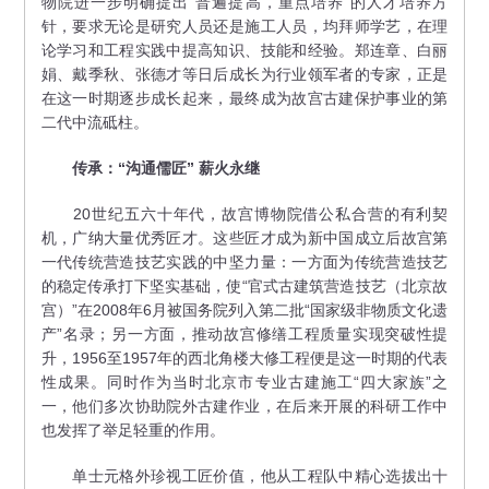
物院进一步明确提出“普遍提高，重点培养”的人才培养方
针，要求无论是研究人员还是施工人员，均拜师学艺，在理
论学习和工程实践中提高知识、技能和经验。郑连章、白丽
娟、戴季秋、张德才等日后成长为行业领军者的专家，正是
在这一时期逐步成长起来，最终成为故宫古建保护事业的第
二代中流砥柱。
传承：“沟通儒匠” 薪火永继
20世纪五六十年代，故宫博物院借公私合营的有利契
机，广纳大量优秀匠才。这些匠才成为新中国成立后故宫第
一代传统营造技艺实践的中坚力量：一方面为传统营造技艺
的稳定传承打下坚实基础，使“官式古建筑营造技艺（北京故
宫）”在2008年6月被国务院列入第二批“国家级非物质文化遗
产”名录；另一方面，推动故宫修缮工程质量实现突破性提
升，1956至1957年的西北角楼大修工程便是这一时期的代表
性成果。同时作为当时北京市专业古建施工“四大家族”之
一，他们多次协助院外古建作业，在后来开展的科研工作中
也发挥了举足轻重的作用。
单士元格外珍视工匠价值，他从工程队中精心选拔出十