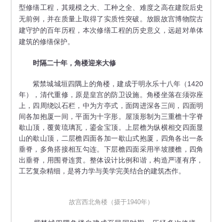
型修缮工程，其规模之大、工种之全、难度之高在建院后史
无前例，并在质量上取得了实质性突破。放眼故宫博物院古
建守护的百年历程，本次修缮工程的历史意义，远超对单体
建筑的修缮保护。
时隔二十年，角楼迎来大修
紫禁城城垣四隅上的角楼，建成于明永乐十八年（1420
年），清代重修，原是皇宫的防卫设施。角楼坐落在须弥座
上，四周绕以石栏，中为方亭式，面阔进深各三间，四面明
间各加抱厦一间，平面为十字形。屋顶形制为三重檐十字脊
歇山顶，覆黄琉璃瓦，鎏金宝顶。上层檐为纵横相交四面显
山的歇山顶，二层檐四面各加一歇山式抱厦，四角各出一条
垂脊，多角搭接相互勾连。下层檐四面采用半坡腰檐，四角
出垂脊，用围脊连贯。整体设计比例和谐，构造严谨有序，
工艺复杂精细，是将力学与美学完美结合的建筑杰作。
故宫西北角楼（摄于1940年）