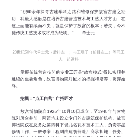
“积60余年探寻古建学科之路和维修保护故宫古建之经
历，我最大感触是在培养古建营造技术与工艺人才方面，在
这上面能有续而不失，就是保护了故宫的根本；若失，今不
徒传统工艺技术或将成为绝响。”——单士元
20世纪50年代单士元（后排左一）与王璞子（前排左二）等同工
人一起运料
掌握传统营造技艺的专业工匠是“故宫模式”得以实现并
延续的重要角色，故宫博物院对匠才的挖掘和培养，贯穿始
终。
挖掘：“点工自营” 广招匠才
故宫博物院自1925年10月10日成立，至1948年与古物
陈列所合并前，两馆均未设立专门的古建筑保护机构。故宫
博物院仅在总务处第四科下设几名瓦木技术工人，负责零星
修缮工作。一般修缮工程则由建筑营造厂商承担施工任务。