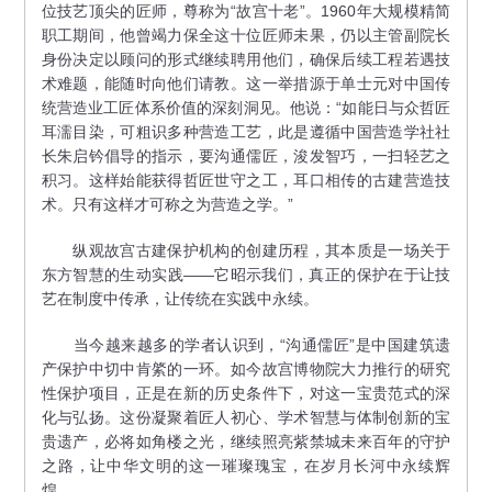
位技艺顶尖的匠师，尊称为“故宫十老”。1960年大规模精简
职工期间，他曾竭力保全这十位匠师未果，仍以主管副院长
身份决定以顾问的形式继续聘用他们，确保后续工程若遇技
术难题，能随时向他们请教。这一举措源于单士元对中国传
统营造业工匠体系价值的深刻洞见。他说：“如能日与众哲匠
耳濡目染，可粗识多种营造工艺，此是遵循中国营造学社社
长朱启钤倡导的指示，要沟通儒匠，浚发智巧，一扫轻艺之
积习。这样始能获得哲匠世守之工，耳口相传的古建营造技
术。只有这样才可称之为营造之学。”
纵观故宫古建保护机构的创建历程，其本质是一场关于
东方智慧的生动实践——它昭示我们，真正的保护在于让技
艺在制度中传承，让传统在实践中永续。
当今越来越多的学者认识到，“沟通儒匠”是中国建筑遗
产保护中切中肯綮的一环。如今故宫博物院大力推行的研究
性保护项目，正是在新的历史条件下，对这一宝贵范式的深
化与弘扬。这份凝聚着匠人初心、学术智慧与体制创新的宝
贵遗产，必将如角楼之光，继续照亮紫禁城未来百年的守护
之路，让中华文明的这一璀璨瑰宝，在岁月长河中永续辉
煌。