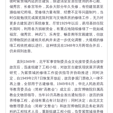
彼时紫禁城内廷的古建筑，除逊清皇室居住使用的养心殿、
储秀宫、长春宫等外，其余大部分年久失修，有些建筑甚至
濒临倾圮坍塌。受修缮力量有限、经费不足等问题制约，当
时仅能勉强完成展览陈列室与文物库房的修缮工作，无力对
更多古建筑进行系统修复。尽管1929年以后，易培基担任院
长期间，利用各方捐献资金，有重点地陆续修缮了一批如咸
福宫、储秀宫、神武门、乐寿堂、畅音阁等宫殿建筑，但故
宫博物院的古建相关机构并未进一步优化调整，大规模的修
缮工程依然难以进行。这种情况在1948年3月两馆合并后，
仍未得到改善。
直到1949年，北平军事管制委员会文化接管委员会接管
故宫后，迅速组建了工程小组，对故宫古建筑现状展开调查
研究，为紫禁城的修缮工作提供指导并协助推进；同时决
定，自1949年2月7日恢复开放起，故宫参观门票收入一律不
再上缴，全部用于古建修缮。1949年6月，华北人民政府高
等教育委员会（简称“高教会”）成立后，故宫博物院归属高
教会文物部领导。当年10月高教会发出通知指示：故宫的保
养维修工程，必须有重点有计划进行；同时决定：由北京文
物整理委员会（简称“文整会”）和故宫博物院原总务处第四
科的工程技术人员，重新组建工程小组，负责紫禁城保养修