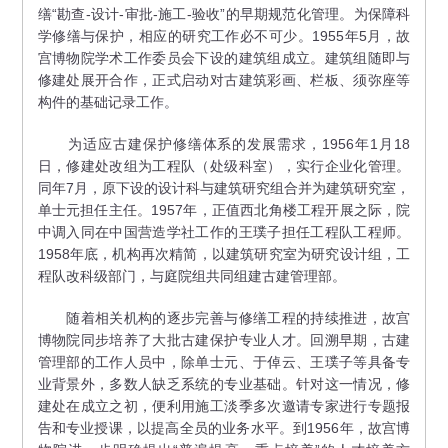
缮“勘查-设计-审批-施工-验收”的早期规范化管理。为保障科
学修缮与保护，相应的研究工作必不可少。1955年5月，故
宫博物院学术工作委员会下设的建筑组成立。建筑组随即与
修建处展开合作，正式启动对古建筑彩画、栏板、须弥座等
构件的基础记录工作。
为适应古建保护修缮体系的发展需求，1956年1月18
日，修建处改组为工程队（处级科室），实行企业化管理。
同年7月，原下设的设计科与建筑研究组合并为建筑研究室，
单士元担任主任。1957年，正值西北角楼工程开展之际，院
中调入同在中国营造学社工作的王璞子担任工程队工程师。
1958年底，机构再次精简，以建筑研究室为研究设计组，工
程队改科级部门，与庭院组共同组建古建管理部。
随着相关机构的逐步完善与修缮工程的持续推进，故宫
博物院同步培养了大批古建保护专业人才。回溯早期，古建
管理部的工作人员中，除单士元、于倬云、王璞子等具备专
业背景外，多数人缺乏系统的专业基础。针对这一情况，修
建处在成立之初，便利用施工淡季多次邀请专家进行专题报
告和专业授课，以提高全员的业务水平。到1956年，故宫博