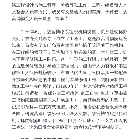
缮工程设计与施工管理、验收等项工作。工程小组负责人是
文整会人员李方岚，成员有文整会人员祁英涛、于倬云，故
宫博物院人员宋麟微、常学诗。
1950年6月，故宫博物院组织机构调整，总务处改称办
公处，在办公处领导下成立了工程组。这是故宫博物院建院
以来，首次有了专门负责古建维修与施工管理的工作机构。
在工程组的领导下，又增加了少数在编的瓦、木与壮工，扩
大了零星修缮工人队伍。这一时期的工程组，已经具有一定
的古建筑修缮设计与施工管理能力，但由于人力有限和零星
修缮工人队伍规模较小，靠自己的力量，只能承担一些配合
开放陈列和应急的小型工程与零星修缮工程。为解决私营厂
商施工中存在的弊端，自1950年起，故宫博物院对修缮工程
模式进行调整：将保养类工程改为“点工自营”模式（即由故
宫博物院直接招募工人开展施工），而其余类型的工程，则
仍沿用招标承包的方式推进。不久，随着公私合营浪潮席卷
全国，传统营造厂纷纷倒闭，匠人流散。故宫博物院抓住时
机，择优招募匠师，于1953年1月27日成立了一支约70人的
工程队。这为日后文物保护界的“故宫模式”埋下关键伏笔。