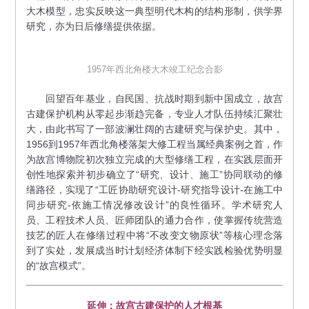
大木模型，忠实反映这一典型明代木构的结构形制，供学界
研究，亦为日后修缮提供依据。
1957年西北角楼大木竣工纪念合影
回望百年基业，自民国、抗战时期到新中国成立，故宫
古建保护机构从零起步渐趋完备，专业人才队伍持续汇聚壮
大，由此书写了一部波澜壮阔的古建研究与保护史。其中，
1956到1957年西北角楼落架大修工程当属经典案例之首，作
为故宫博物院初次独立完成的大型修缮工程，在实践层面开
创性地探索并初步确立了“研究、设计、施工”协同联动的修
缮路径，实现了“工匠协助研究设计-研究指导设计-在施工中
同步研究-依施工情况修改设计”的良性循环。学术研究人
员、工程技术人员、匠师团队的通力合作，使掌握传统营造
技艺的匠人在修缮过程中将“不改变文物原状”等核心理念落
到了实处，发展成当时计划经济体制下经实践检验优势明显
的“故宫模式”。
延伸：故宫古建保护的人才根基