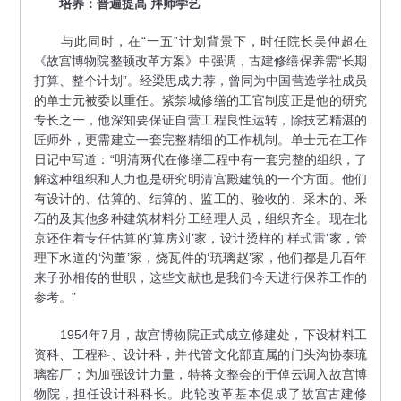
培养：普遍提高 拜师学艺
与此同时，在“一五”计划背景下，时任院长吴仲超在
《故宫博物院整顿改革方案》中强调，古建修缮保养需“长期
打算、整个计划”。经梁思成力荐，曾同为中国营造学社成员
的单士元被委以重任。紫禁城修缮的工官制度正是他的研究
专长之一，他深知要保证自营工程良性运转，除技艺精湛的
匠师外，更需建立一套完整精细的工作机制。单士元在工作
日记中写道：“明清两代在修缮工程中有一套完整的组织，了
解这种组织和人力也是研究明清宫殿建筑的一个方面。他们
有设计的、估算的、结算的、监工的、验收的、采木的、釆
石的及其他多种建筑材料分工经理人员，组织齐全。现在北
京还住着专任估算的‘算房刘’家，设计烫样的‘样式雷’家，管
理下水道的‘沟董’家，烧瓦件的‘琉璃赵’家，他们都是几百年
来子孙相传的世职，这些文献也是我们今天进行保养工作的
参考。”
1954年7月，故宫博物院正式成立修建处，下设材料工
资科、工程科、设计科，并代管文化部直属的门头沟协泰琉
璃窑厂；为加强设计力量，特将文整会的于倬云调入故宫博
物院，担任设计科科长。此轮改革基本促成了故宫古建修