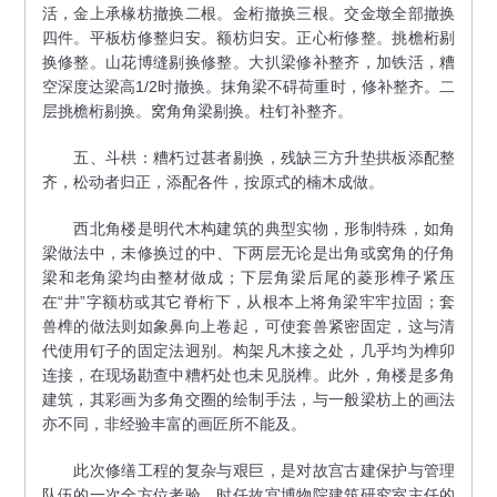
活，金上承椽枋撤换二根。金桁撤换三根。交金墩全部撤换
四件。平板枋修整归安。额枋归安。正心桁修整。挑檐桁剔
换修整。山花博缝剔换修整。大扒梁修补整齐，加铁活，糟
空深度达梁高1/2时撤换。抹角梁不碍荷重时，修补整齐。二
层挑檐桁剔换。窝角角梁剔换。柱钉补整齐。
五、斗栱：糟朽过甚者剔换，残缺三方升垫拱板添配整
齐，松动者归正，添配各件，按原式的楠木成做。
西北角楼是明代木构建筑的典型实物，形制特殊，如角
梁做法中，未修换过的中、下两层无论是出角或窝角的仔角
梁和老角梁均由整材做成；下层角梁后尾的菱形榫子紧压
在“井”字额枋或其它脊桁下，从根本上将角梁牢牢拉固；套
兽榫的做法则如象鼻向上卷起，可使套兽紧密固定，这与清
代使用钉子的固定法迥别。构架凡木接之处，几乎均为榫卯
连接，在现场勘查中糟朽处也未见脱榫。此外，角楼是多角
建筑，其彩画为多角交圈的绘制手法，与一般梁枋上的画法
亦不同，非经验丰富的画匠所不能及。
此次修缮工程的复杂与艰巨，是对故宫古建保护与管理
队伍的一次全方位考验。时任故宫博物院建筑研究室主任的