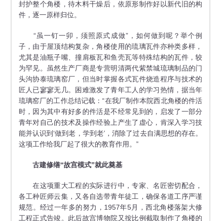
封护整个角楼，待木料干燥后，依原形制作好以新代旧的构
件，逐一原样归位。
“虽一钉一卯，须照原式成做”，如何做到呢？举个例
子，由于屋顶结构复杂，角楼使用的琉璃瓦件亦种类多样，
尤其是油瓶子嘴、撞肩板瓦和鱼壳瓦等特殊结构的瓦件，较
为罕见。虽然生产厂商是专营明清两代紫禁城琉璃制品的门
头沟协泰琉璃窑厂，但当时掌握各式瓦件烧造程序与技术的
匠人已寥寥无几。困难激发了青年工人的学习热情，据当年
琉璃窑厂的工作总结记载：“在我厂制作本院西北角楼的件活
时，因为其中有好多的件活是不经常见到的，启发了一部分
青年对自己的技术及操作经验上产生了虚心，肯深入学习技
能并认识到‘做到老，学到老’，消除了过去自满思想的存在。
这项工作给我厂起了很大的教育作用。”
古建修缮“故宫模式”就此奠基
在这项重大工程的实际进行中，专家、名匠密切配合，
各工种匠师云集，又各自选带青年徒工，确保各道工序严谨
规范。经过一年多的努力，1957年5月，西北角楼落架大修
工程正式告竣。此后故宫博物院又按比例截取制作了角楼的