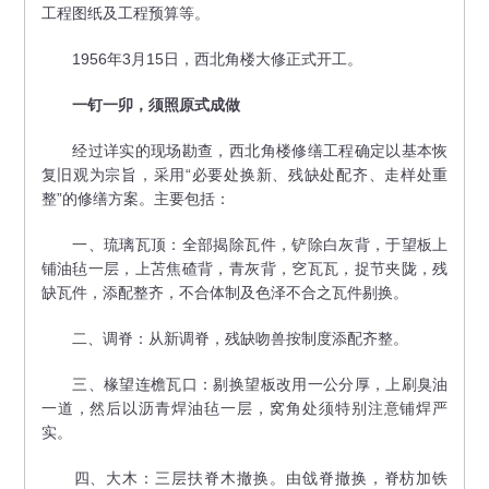
工程图纸及工程预算等。
1956年3月15日，西北角楼大修正式开工。
一钉一卯，须照原式成做
经过详实的现场勘查，西北角楼修缮工程确定以基本恢
复旧观为宗旨，采用“必要处换新、残缺处配齐、走样处重
整”的修缮方案。主要包括：
一、琉璃瓦顶：全部揭除瓦件，铲除白灰背，于望板上
铺油毡一层，上苫焦碴背，青灰背，穵瓦瓦，捉节夹陇，残
缺瓦件，添配整齐，不合体制及色泽不合之瓦件剔换。
二、调脊：从新调脊，残缺吻兽按制度添配齐整。
三、椽望连檐瓦口：剔换望板改用一公分厚，上刷臭油
一道，然后以沥青焊油毡一层，窝角处须特别注意铺焊严
实。
四、大木：三层扶脊木撤换。由戗脊撤换，脊枋加铁