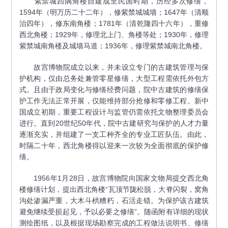
紫禁城四隅角楼自建成至民国时期，历经多次修缮，
1594年（明万历二十二年），修紫禁城城墙；1647年（清顺
治四年），修东南角楼；1781年（清乾隆四十六年），重修
西北角楼；1929年，修理北上门、角楼等处；1930年，修理
紫禁城南角楼及城墙马道；1936年，修理紫禁城南北角楼。
故宫博物院成立以来，并未设立专门的古建筑管理与保
护机构，仅由总务处兼管零星修缮，大型工程需依托外包方
式。且由于政局变化与修缮经费问题，院中古建筑的修缮保
护工作无法正常开展，仅能维持部分抢修和零修工程。新中
国成立初期，重要工程设计与监管仍需依托文物整理委员会
进行。直到20世纪50年代，院中古建研究与保护的人才力量
逐渐充实，并组建了一支工种齐全的专业工匠队伍。由此，
时隔二十年，西北角楼得以迎来一次较为全面彻底的保护修
缮。
1956年1月28日，故宫博物院向国家文物局提交西北角
楼修缮计划，提出西北角楼“瓦顶节陇松脱，大脊闪裂，窝角
沟处渗漏严重，大木斗栱糟朽，石活走错。为保护该古建筑
避免继续受损起见，予以必要之修缮”。随函附有详细的现状
测绘图纸，以及根据现场勘察完成的工程做法说明书、修缮