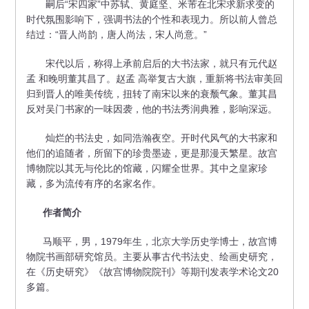
嗣后“宋四家”中苏轼、黄庭坚、米芾在北宋求新求变的
时代氛围影响下，强调书法的个性和表现力。所以前人曾总
结过：“晋人尚韵，唐人尚法，宋人尚意。”
宋代以后，称得上承前启后的大书法家，就只有元代赵
孟 和晚明董其昌了。赵孟 高举复古大旗，重新将书法审美回
归到晋人的唯美传统，扭转了南宋以来的衰颓气象。董其昌
反对吴门书家的一味因袭，他的书法秀润典雅，影响深远。
灿烂的书法史，如同浩瀚夜空。开时代风气的大书家和
他们的追随者，所留下的珍贵墨迹，更是那漫天繁星。故宫
博物院以其无与伦比的馆藏，闪耀全世界。其中之皇家珍
藏，多为流传有序的名家名作。
作者简介
马顺平，男，1979年生，北京大学历史学博士，故宫博
物院书画部研究馆员。主要从事古代书法史、绘画史研究，
在《历史研究》《故宫博物院院刊》等期刊发表学术论文20
多篇。