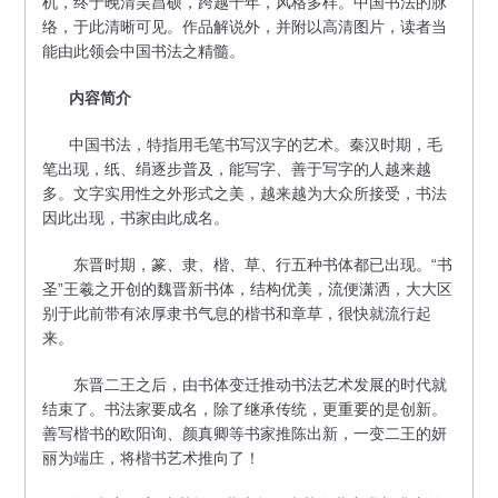
机，终于晚清吴昌硕，跨越千年，风格多样。中国书法的脉
络，于此清晰可见。作品解说外，并附以高清图片，读者当
能由此领会中国书法之精髓。
内容简介
中国书法，特指用毛笔书写汉字的艺术。秦汉时期，毛
笔出现，纸、绢逐步普及，能写字、善于写字的人越来越
多。文字实用性之外形式之美，越来越为大众所接受，书法
因此出现，书家由此成名。
东晋时期，篆、隶、楷、草、行五种书体都已出现。“书
圣”王羲之开创的魏晋新书体，结构优美，流便潇洒，大大区
别于此前带有浓厚隶书气息的楷书和章草，很快就流行起
来。
东晋二王之后，由书体变迁推动书法艺术发展的时代就
结束了。书法家要成名，除了继承传统，更重要的是创新。
善写楷书的欧阳询、颜真卿等书家推陈出新，一变二王的妍
丽为端庄，将楷书艺术推向了！