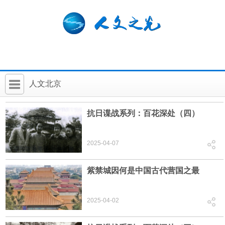
人文北京
首 页
抗日谍战系列：百花深处（四）
社科要闻
2025-04-07
人文北京
社科卡片
紫禁城因何是中国古代营国之最
社科讲堂
2025-04-02
科普活动