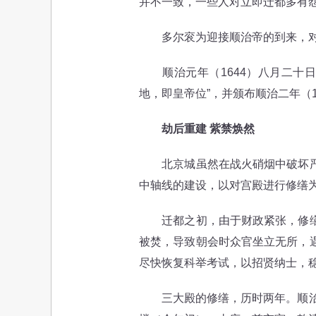
并不一致，一些人对立即迁都多有
多尔衮为迎接顺治帝的到来，对遭
顺治元年（1644）八月二十日
地，即皇帝位”，并颁布顺治二年（
劫后重建 紫禁焕然
北京城虽然在战火硝烟中破坏严重
中轴线的建设，以对宫殿进行修缮
迁都之初，由于财政紧张，修缮目
被焚，导致朝会时众官坐立无所，
尽快恢复科举考试，以招贤纳士，
三大殿的修缮，历时两年。顺治帝