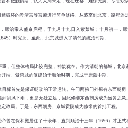
怨言和抵触情绪，认为大局未定，现在迁都，难保无虞。尽管众
破坏的乾清宫等宫殿进行简单修缮。从盛京到北京，路程遥远
，顺治帝从盛京启程，于九月十九日入紫禁城；十月初一，顺
1645）时宪历。至此，北京城进入了清代的统治时期。
，但整体格局比较完整，神韵犹在。作为清朝的都城，北京
为开端。紫禁城的复建始于顺治时期，完成于康熙中期。
标首先是保证朝政的正常运转。午门两掖门外原有东西朝房
遇到刮风下雨，更是无处立足，因此修缮东西朝房成为当务之急
稳定政局。于是，东西朝房、京城贡院成为修缮的首批工程。
曾在保和殿居住了十余年，直到顺治十三年（1656）才正式