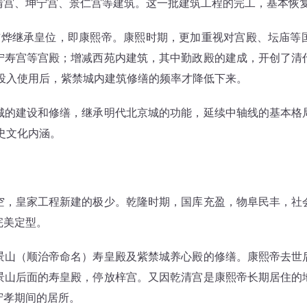
清宫、坤宁宫、景仁宫等建筑。这一批建筑工程的完工，基本恢
继承皇位，即康熙帝。康熙时期，更加重视对宫殿、坛庙等
宁寿宫等宫殿；增减西苑内建筑，其中勤政殿的建成，开创了清
和投入使用后，紫禁城内建筑修缮的频率才降低下来。
建设和修缮，继承明代北京城的功能，延续中轴线的基本格
历史文化内涵。
皇家工程新建的极少。乾隆时期，国库充盈，物阜民丰，社
完美定型。
（顺治帝命名）寿皇殿及紫禁城养心殿的修缮。康熙帝去世
景山后面的寿皇殿，停放梓宫。又因乾清宫是康熙帝长期居住的
守孝期间的居所。