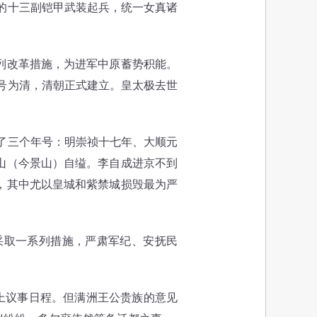
的十三副铠甲武装起兵，统一女真诸
列改革措施，为进军中原蓄势积能。
国号为清，清朝正式建立。皇太极去世
了三个年号：明崇祯十七年、大顺元
山（今景山）自缢。李自成进京不到
，其中尤以皇城和紫禁城损毁最为严
取一系列措施，严肃军纪、安抚民
上议事日程。但满洲王公贵族的意见