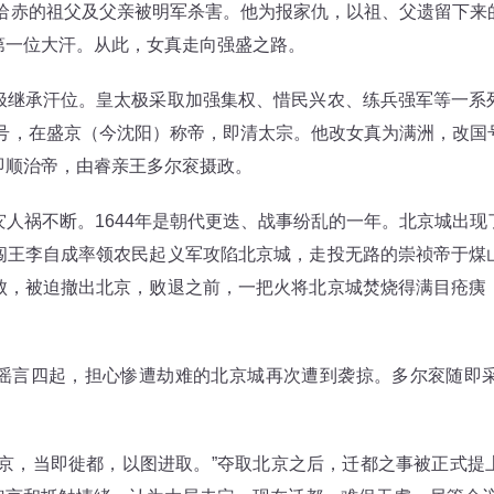
哈赤的祖父及父亲被明军杀害。他为报家仇，以祖、父遗留下来
第一位大汗。从此，女真走向强盛之路。
承汗位。皇太极采取加强集权、惜民兴农、练兵强军等一系
汗号，在盛京（今沈阳）称帝，即清太宗。他改女真为满洲，改
即顺治帝，由睿亲王多尔衮摄政。
祸不断。1644年是朝代更迭、战事纷乱的一年。北京城出现
闯王李自成率领农民起义军攻陷北京城，走投无路的崇祯帝于煤
败，被迫撤出北京，败退之前，一把火将北京城焚烧得满目疮痍
言四起，担心惨遭劫难的北京城再次遭到袭掠。多尔衮随即采
，当即徙都，以图进取。”夺取北京之后，迁都之事被正式提