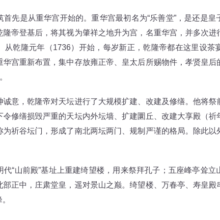
先是从重华宫开始的。重华宫最初名为“乐善堂”，是还是皇
乾隆帝登基后，将其视为肇祥之地升为宫，名重华宫，并多次进
。从乾隆元年（1736）开始，每岁新正，乾隆帝都在这里设茶
重华宫重新布置，集中存放雍正帝、皇太后所赐物件，孝贤皇后
”。
意，乾隆帝对天坛进行了大规模扩建、改建及修缮。他将祭
下令修缮损毁严重的天坛内外坛墙、扩建圜丘、改建大享殿（祈
称为祈谷坛门，形成了南北两坛两门、规制严谨的格局。除此以
“山前殿”基址上重建绮望楼，用来祭拜孔子；五座峰亭耸立
北部正中，庄肃堂皇，遥对景山之巅。绮望楼、万春亭、寿皇殿
峰。