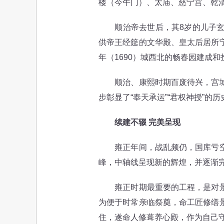
楼（今午门）、太庙、慈宁宫、乾
顺治帝去世后，其8岁的儿子玄烨
供帝王经筵的文华殿、皇太后居所
年（1690）城西北的畅春园建成
顺治、康熙时期百废待兴，宫城的
步彰显了“奉天承运”“君权神授”的
续建不辍 完美呈现
雍正年间，战乱频仍，国库亏空，
峰，中轴线呈现新的辉煌，并逐渐
雍正时期最重要的工程，是对景山
为便于时常亲临祭奠，命工匠修缮
住，遂命人修葺养心殿，作为自己