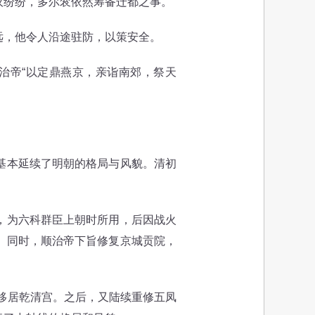
议纷纷，多尔衮依然筹备迁都之事。
，他令人沿途驻防，以策安全。
治帝“以定鼎燕京，亲诣南郊，祭天
基本延续了明朝的格局与风貌。清初
，为六科群臣上朝时所用，后因战火
。同时，顺治帝下旨修复京城贡院，
移居乾清宫。之后，又陆续重修五凤