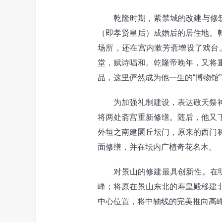
乾隆时期，紫禁城的改建与修筑首
（即孝贤皇后）成婚后的居住地。
场所，还在宫内漱芳斋增设了戏台
堂，赋诗唱和。乾隆帝晚年，又将
品，这里俨然成为他一生的“博物馆
为加强礼制建设，表达敬天祭神诚
将两处斋宫重新修缮。随后，他又
外垣之南建圜丘坛门，原来的西门
面修缮，并在坛内广植奇花名木。
对景山的修建最具创新性。在明代
峰；将原在景山东北的寿皇殿移建
中心位置，将中轴线的完美推向高