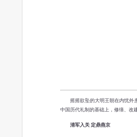
摇摇欲坠的大明王朝在内忧外患中
中国历代礼制的基础上，修缮、改
清军入关 定鼎燕京