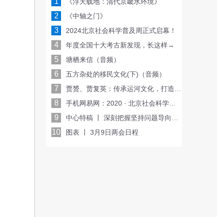
1
《浮天载地：清代京畿水环境》
2
《中轴之门》
3
2024北京社会科学普及周正式启幕！
4
年度全国十大考古新发现，长这样→
5
塘栖来信（音频）
6
五方杂处的移民文化(下)（音频）
7
贾赟、贾复英：传承运河文化，打造运河之都
8
手机网易网：2020 · 北京社会科学普及周启动
9
中心特稿 丨 深刻把握坚持问题导向的科学内涵和实践要求
10
图表 丨 3月9日两会日程