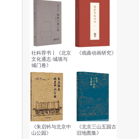
社科荐书丨《北京
《戏曲动画研究》
文化通志·城墙与
城门卷》
《朱启钤与北京中
《北京三山五园古
山公园》
旧地图集》