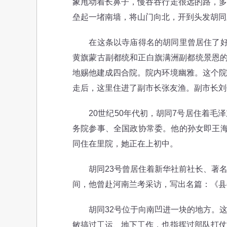
象甩动着长鼻子，慢吞吞行走很远的路，多
垒起一堵南墙，将山门向北，开到头发胡同
在这条以寺庙得名的胡同里曾居住了好几
黄旗蒙古副都统和正白旗满洲副都统景恩的
地赐他建成四合院。院内环境幽雅。这个院
走后，这里住进了副市长张友渔。副市长刘
20世纪50年代初，胡同7号居住着毛泽
务院参事、全国政协常委。他的孙女即王海
同住在里院，她正在上初中。
胡同23号曾居住着新华社前社长、著名
间，他曾赴河南兰考采访，写出名篇：《县
胡同32号位于向南凹进一块的地方。这
敏搞过工运、地下工作，也指挥过部队打仗