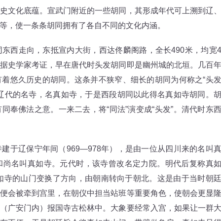
史文化底蕴。宣武门附近的一些胡同，其形成年代可上溯到辽
等，使一条条胡同拥有了各自不同的文化内涵。
西走向，东抵宣内大街，西达佟麟阁路，全长490米，均宽
据史学家考证，早在唐代时头发胡同即是幽州城的北垣。几百
着悠久历史的胡同。这条并不狭窄、细长的胡同为何称之“头
辽代的名寺，名真如寺，于是西段胡同以此得名真如寺胡同。
同奉佛法之意。一来二去，将“同法”演变成“头发”。清代时东
辽保宁年间（969—978年），是由一位从四川来的名叫
和尚名叫真如寺。元代时，该寺曾改名定力院。明代后复称真
真如寺的山门变换了方向，由朝南转向于朝北。这是由于当时朝
便会被牵到宫里，在朝仪中担当站班等重要角色，使朝会更显
（广安门内）报国寺古松林中。大象要经常入宫，如果让一群