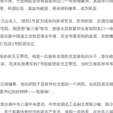
有不便。于是朝廷旨令将真如寺山门一带辟做象房。真如寺只
里。民国以后，真如寺破损，再未得到修葺，成为民居。
位名人。胡同1号原为清末内务府官员、苏州织造、后调任
宅院。因景恩“修三海”有功，慈禧太后将紧邻头发胡同东口一
落在新中国成立后曾是著名学者、历史学家吴晗的故居。吴晗
仁也在1号院居住过。
东的表兄王季范。他是一位较有名望的无党派知识分子，曾任
容。毛泽东曾乘车到7号院探望表兄王季范。当时王海容和爷
记者穆青。他住的院子是新华社北面的一个跨院。在此院居住
委书记的好榜样——焦裕禄》。
里住着中共八届中央委员、中华全国总工会副主席陈少敏。陈
，是个有着传奇经历的老共产党员。值得一提的是，在中共八