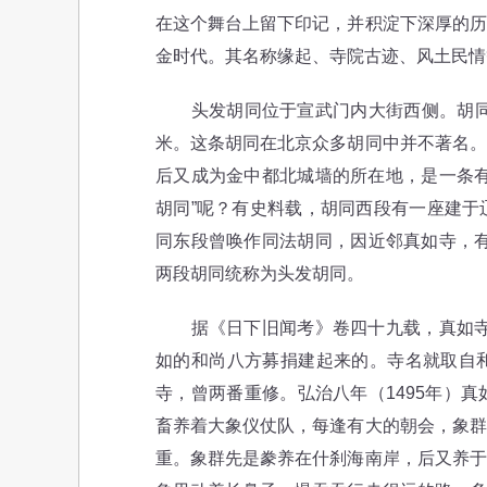
在这个舞台上留下印记，并积淀下深厚的历
金时代。其名称缘起、寺院古迹、风土民情
头发胡同位于宣武门内大街西侧。胡同东
米。这条胡同在北京众多胡同中并不著名。
后又成为金中都北城墙的所在地，是一条有
胡同”呢？有史料载，胡同西段有一座建于
同东段曾唤作同法胡同，因近邻真如寺，有
两段胡同统称为头发胡同。
据《日下旧闻考》卷四十九载，真如寺建于
如的和尚八方募捐建起来的。寺名就取自
寺，曾两番重修。弘治八年（1495年）
畜养着大象仪仗队，每逢有大的朝会，象群
重。象群先是豢养在什刹海南岸，后又养于