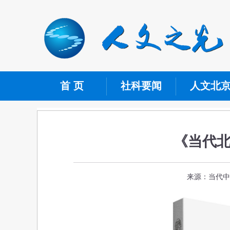
首 页
社科要闻
人文北
《当代
来源：当代中国