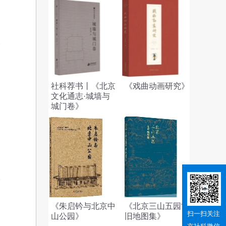
修
走
，
社科荐书丨《北京
《戏曲动画研究》
文化通志·城墙与
城门卷》
的
最
《朱启钤与北京中
《北京三山五园古
扫一扫关注
山公园》
旧地图集》
到