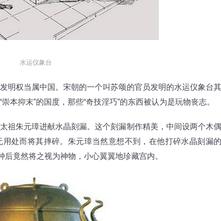
水运仪象台
明权当属中国。宋朝的一个叫苏颂的官员发明的水运仪象台
崇本抑末”的国度，那些“奇技淫巧”的东西被认为是玩物丧志。
祖朱元璋进献水晶刻漏。这个刻漏制作精美，中间设两个木
无用处而将其摔碎。朱元璋当然意想不到，在他打碎水晶刻漏
鸣钟后竟然将之视为神物，小心翼翼地珍藏宫内。