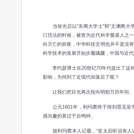
当徐光启以“东阁大学士”和“文渊阁大学
订历法的时候，被誉为近代科学奠基人之一
向灭亡的前夜，中华科技文明也并不是没有
科学技术的发展开始步履蹒跚，中国与近代
李约瑟博士在20世纪70年代提出了这样
影响，为何到了近现代却落后了呢？
让我们把目光再次投向明朝万历年间。
公元1601年，利玛窦终于得到晋见皇帝
感兴趣的莫过于自鸣钟。
据利玛窦本人记载，“皇太后听说有人送