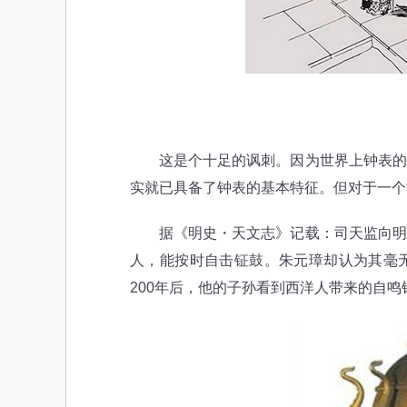
这是个十足的讽刺。因为世界上钟表的发
实就已具备了钟表的基本特征。但对于一个“
据《明史・天文志》记载：司天监向明太
人，能按时自击钲鼓。朱元璋却认为其毫
200年后，他的子孙看到西洋人带来的自