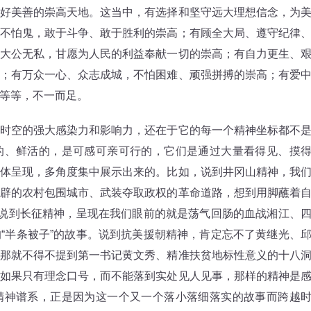
好美善的崇高天地。这当中，有选择和坚守远大理想信念，为
不怕鬼，敢于斗争、敢于胜利的崇高；有顾全大局、遵守纪律
大公无私，甘愿为人民的利益奉献一切的崇高；有自力更生、
；有万众一心、众志成城，不怕困难、顽强拼搏的崇高；有爱
等等，不一而足。
空的强大感染力和影响力，还在于它的每一个精神坐标都不
的、鲜活的，是可感可亲可行的，它们是通过大量看得见、摸
体呈现，多角度集中展示出来的。比如，说到井冈山精神，我
辟的农村包围城市、武装夺取政权的革命道路，想到用脚蘸着
。说到长征精神，呈现在我们眼前的就是荡气回肠的血战湘江、
“半条被子”的故事。说到抗美援朝精神，肯定忘不了黄继光、
那就不得不提到第一书记黄文秀、精准扶贫地标性意义的十八
如果只有理念口号，而不能落到实处见人见事，那样的精神是
精神谱系，正是因为这一个又一个落小落细落实的故事而跨越