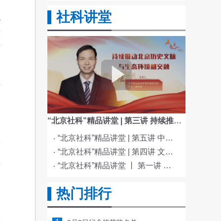
泛
社科讲堂
代
产
精
信
神
民
“北京社科”精品讲堂 | 第三讲 持续推动北京历史文脉与生态环境相交融
义
“北京社科”精品讲堂 | 第五讲 中国电影与文化传统
伟
“北京社科”精品讲堂 | 第四讲 文化与科技融合赋能新质生产力发展
主
“北京社科”精品讲堂 丨 第一讲 《红楼梦》的北京情缘
热门排行
道
实