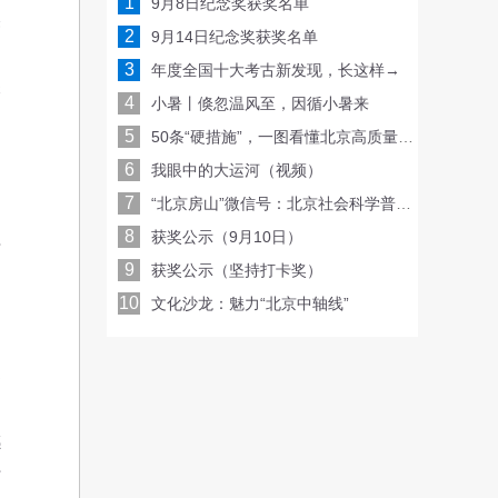
1
9月8日纪念奖获奖名单
美
2
9月14日纪念奖获奖名单
、
3
年度全国十大考古新发现，长这样→
艰
4
小暑丨倏忽温风至，因循小暑来
中
5
50条“硬措施”，一图看懂北京高质量发展路线图！
6
我眼中的大运河（视频）
7
“北京房山”微信号：北京社会科学普及周线上亮相，每天一场讲座或沙龙！
是
8
获奖公示（9月10日）
得
9
获奖公示（坚持打卡奖）
们
10
文化沙龙：魅力“北京中轴线”
自
四
邱
洞
感
时