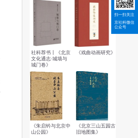
扫一扫关注
京社科
微信
公众号
中
社科荐书丨《北京
《戏曲动画研究》
政
文化通志·城墙与
城门卷》
大
气
力
《朱启钤与北京中
《北京三山五园古
山公园》
旧地图集》