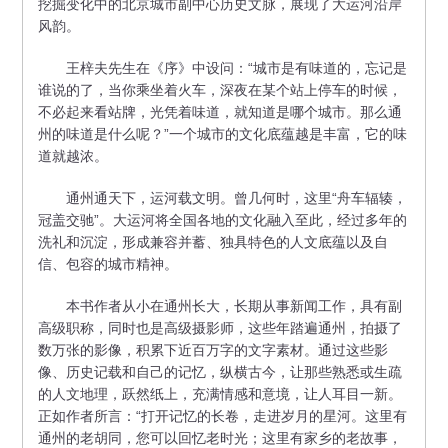
挖掘变化中的北京城市副中心历史文脉，展现了大运河沿岸
风韵。
王梓夫先生在《序》中设问：“城市是有味道的，忘记是
谁说的了，当你乘坐着火车，深夜在某个站上停车的时候，
不必起来看站牌，光凭着味道，就知道是哪个城市。那么通
州的味道是什么呢？”一个城市的文化底蕴越是丰富，它的味
道就越浓。
通州通天下，运河载文明。曾几何时，这里“舟车辐辏，
冠盖交驰”。大运河将全国各地的文化融入至此，经过多年的
洗礼和沉淀，形成兼容并蓄、独具特色的人文底蕴以及自
信、包容的城市精神。
本书作者从小在通州长大，长期从事新闻工作，具有副
高级职称，同时也是高级摄影师，这些年踏遍通州，拍摄了
数万张的影像，积累下近百万字的文字素材。通过这些影
像、历史记载和自己的记忆，纵横古今，让那些熟悉或生疏
的人文地理，跃然纸上，充满情感和意境，让人耳目一新。
正如作者所言：“打开记忆的长卷，走进岁月的星河。这里有
通州的老胡同，您可以回忆老时光；这里有家乡的老故事，