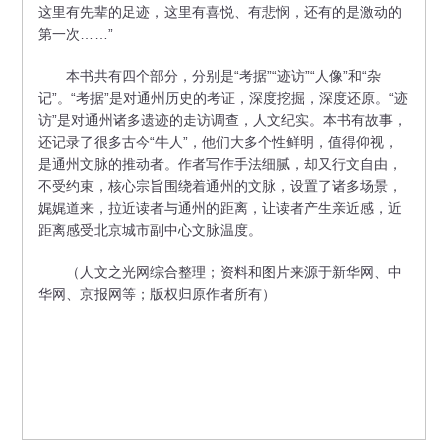
这里有先辈的足迹，这里有喜悦、有悲悯，还有的是激动的
第一次……”
本书共有四个部分，分别是“考据”“迹访”“人像”和“杂
记”。“考据”是对通州历史的考证，深度挖掘，深度还原。“迹
访”是对通州诸多遗迹的走访调查，人文纪实。本书有故事，
还记录了很多古今“牛人”，他们大多个性鲜明，值得仰视，
是通州文脉的推动者。作者写作手法细腻，却又行文自由，
不受约束，核心宗旨围绕着通州的文脉，设置了诸多场景，
娓娓道来，拉近读者与通州的距离，让读者产生亲近感，近
距离感受北京城市副中心文脉温度。
（人文之光网综合整理；资料和图片来源于新华网、中
华网、京报网等；版权归原作者所有）