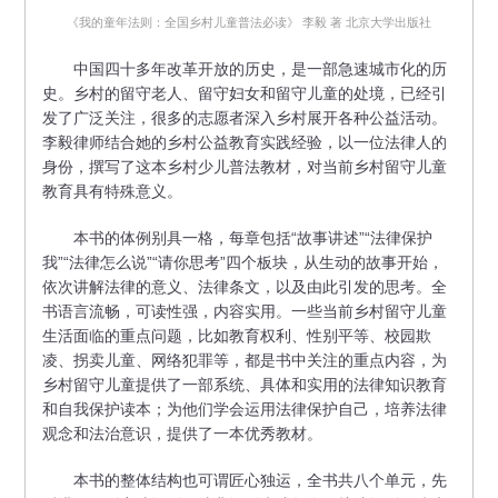
《我的童年法则：全国乡村儿童普法必读》 李毅 著 北京大学出版社
中国四十多年改革开放的历史，是一部急速城市化的历
史。乡村的留守老人、留守妇女和留守儿童的处境，已经引
发了广泛关注，很多的志愿者深入乡村展开各种公益活动。
李毅律师结合她的乡村公益教育实践经验，以一位法律人的
身份，撰写了这本乡村少儿普法教材，对当前乡村留守儿童
教育具有特殊意义。
本书的体例别具一格，每章包括“故事讲述”“法律保护
我”“法律怎么说”“请你思考”四个板块，从生动的故事开始，
依次讲解法律的意义、法律条文，以及由此引发的思考。全
书语言流畅，可读性强，内容实用。一些当前乡村留守儿童
生活面临的重点问题，比如教育权利、性别平等、校园欺
凌、拐卖儿童、网络犯罪等，都是书中关注的重点内容，为
乡村留守儿童提供了一部系统、具体和实用的法律知识教育
和自我保护读本；为他们学会运用法律保护自己，培养法律
观念和法治意识，提供了一本优秀教材。
本书的整体结构也可谓匠心独运，全书共八个单元，先