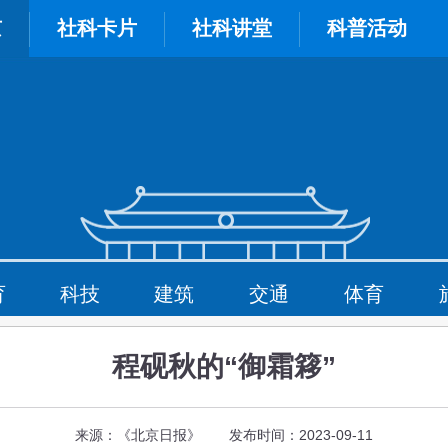
京
社科卡片
社科讲堂
科普活动
育
科技
建筑
交通
体育
程砚秋的“御霜簃”
来源：《北京日报》 发布时间：2023-09-11