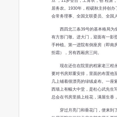
旦”，11岁登台，工青衣，创“程
居务农。1930年，程砚秋主持创
会常务理事、全国文联委员、全国
西四北三条39号的基本格局为坐
有方形门墩。进大门，迎面有一影
手种植。第一进院有倒座房（即南房
拒霜），另有西厢房三间。
现在还住在院里的程家老三程永江
要对书房郑重安排，里面的布置他至
几上铺着很漂亮的绿绒桌布。一座
西墙上有幅大中堂，是杜心武先生写
总会在书房里插上桂花，满屋生香
穿过月亮门和垂花门，便来到了后