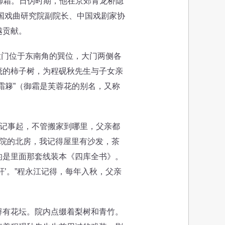
字御霜。日伪时期，他在京郊青龙桥隐
中国戏曲研究院副院长、中国戏剧家协
越贡献。
意门位于东南角的巽位，大门两侧各
茂的柿子树，为程砚秋先生与子女亲
霜簃”（御霜是芙蓉花的别名，又称
记事起，不管搬家到哪里，父亲都
前院的北房，我记得屋里有沙发，茶
的是里面那套线装本《四库全书》。
’。”程永江记得，每年入秋，父亲
有花坛。院内点缀着梨树和青竹。