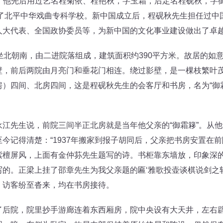
派”。他先后用过艺名程菊依、程艳秋，字玉霜，后定名程砚秋，
办了北平中华戏曲专科学校。新中国成立后，程砚秋先生担任过
人大代表、全国政协委员等，为新中国的文化事业建设做出了卓
北朝南，由二进院落组成，建筑面积约390平方米。故居的如
壁，前后两院由月亮门和垂花门相连。绕过影壁，是一棵枝繁叶
）四间、北房四间，这是程砚秋先生的会客厅和书房，名为“御
先生说，前院三间半正北房就是当年他父亲的“御霜簃”。从他
今记得清楚：“1937年搬家到报子胡同后，父亲把书房安置在
紫檀屏风，上面有金仲荪先生题写的诗。书柜靠东墙放，印象深
的。正梁上挂了邵章先生为我父亲题的匾‘雅歌投壶谈棋说剑之轩
，访客纷至沓来，均在书房接待。
院，院里抄手游廊连着东西厢房，院中央设有大天井，左右辟