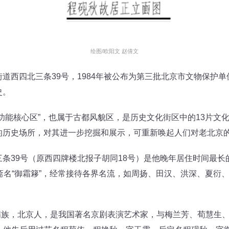
绘图/欧阳文 赵倩文
西四北三条39号，1984年被公布为第三批北京市文物保护单
史。
能核心区”，也属于古都风貌区，是历史文化街区中的13片文
的历史场所，对其进一步挖掘和展示，可重新唤起人们对老北京
9号（原西四牌楼北报子胡同18号）是他晚年居住时间最长的地方
斋名“御霜簃”，经常接待各界名流，如周扬、田汉、洪深、夏衍
，满族，北京人，是我国著名京剧表演艺术家，与梅兰芳、荀慧生