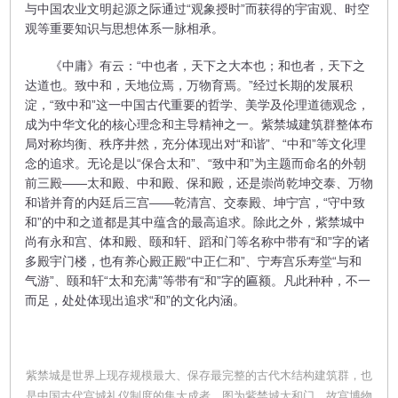
与中国农业文明起源之际通过“观象授时”而获得的宇宙观、时空
观等重要知识与思想体系一脉相承。
《中庸》有云：“中也者，天下之大本也；和也者，天下之
达道也。致中和，天地位焉，万物育焉。”经过长期的发展积
淀，“致中和”这一中国古代重要的哲学、美学及伦理道德观念，
成为中华文化的核心理念和主导精神之一。紫禁城建筑群整体布
局对称均衡、秩序井然，充分体现出对“和谐”、“中和”等文化理
念的追求。无论是以“保合太和”、“致中和”为主题而命名的外朝
前三殿——太和殿、中和殿、保和殿，还是崇尚乾坤交泰、万物
和谐并育的内廷后三宫——乾清宫、交泰殿、坤宁宫，“守中致
和”的中和之道都是其中蕴含的最高追求。除此之外，紫禁城中
尚有永和宫、体和殿、颐和轩、蹈和门等名称中带有“和”字的诸
多殿宇门楼，也有养心殿正殿“中正仁和”、宁寿宫乐寿堂“与和
气游”、颐和轩“太和充满”等带有“和”字的匾额。凡此种种，不一
而足，处处体现出追求“和”的文化内涵。
紫禁城是世界上现存规模最大、保存最完整的古代木结构建筑群，也
是中国古代宫城礼仪制度的集大成者。图为紫禁城太和门。故宫博物