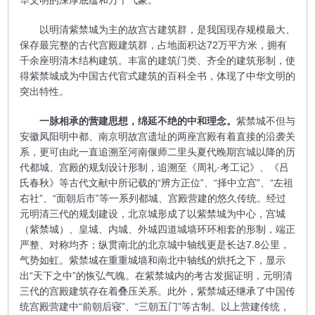
华文明的深厚底蕴和万千气象。
以明清紫禁城为主的故宫古建筑群，是我国现存规模最大、
保存最完整的古代宫殿建筑群，占地面积达72万平方米，拥有
千余座明清木结构建筑。丰富的建筑门类、齐全的建筑形制，使
得紫禁城成为中国古代官式建筑的百科全书，体现了中华文明的
突出特性。
一脉相承的营建思想，绵延不绝的中和理念。
紫禁城不但与
安徽凤阳明中都、南京明故宫遗址的两座宫殿有着直接的沿袭关
系，更可由此一直追溯至河南偃师二里头夏代晚期宫城以降的历
代都城、宫殿的规划设计形制，追溯至《周礼·考工记》、《吕
氏春秋》等古代文献中所记载的“辨方正位”、“择中立宫”、“左祖
右社”、“面朝后市”等一系列都城、宫殿营建的悠久传统。经过
元明清三代的规划建设，北京城形成了以紫禁城为中心，宫城
（紫禁城）、皇城、内城、外城四道城墙环环相套的形制，端正
严整、对称均齐；纵贯南北的北京城中轴线更是长达7.8公里，
气势如虹。紫禁城在重重城墙和南北中轴线的烘托之下，显示
出“天下之中”的恢弘气魄。在紫禁城内的考古发掘证明，元明清
三代的宫殿建筑存在着叠压关系。此外，紫禁城还继承了中国传
统宫殿营建中“前朝后寝”、“三朝五门”等古制。以上营建传统，