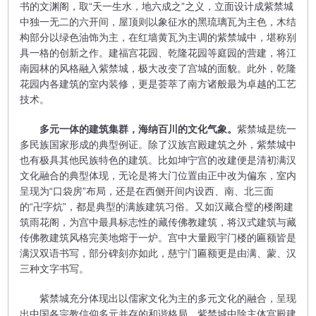
书的文渊阁，取“天一生水，地六成之”之义，立面设计成紫禁城
中独一无二的六开间，屋顶则以象征水的黑琉璃瓦为主色，木结
构部分以绿色油饰为主，在红墙黄瓦为主调的紫禁城中，堪称别
具一格的创新之作。建福宫花园、乾隆花园等庭园的营建，将江
南园林的风格融入紫禁城，极大改变了宫城的面貌。此外，乾隆
花园内各建筑的室内装修，更是荟萃了南方诸般最为卓越的工艺
技术。
多元一体的建筑集群，海纳百川的文化气象。
紫禁城是统一
多民族国家形成的典型例证。除了汉族宫殿建筑之外，紫禁城中
也有极具其他民族特色的建筑。比如坤宁宫的改建便是清初满汉
文化融合的典型体现，无论是将大门位置由正中改为偏东，室内
呈现为“口袋房”布局，还是在西侧开间内设西、南、北三面
的“卍字炕”，都是典型的满族建筑习俗。又如汉藏合璧的楼阁建
筑雨花阁，为宫中最具标志性的藏传佛教建筑，将汉式建筑与藏
传佛教建筑风格完美地熔于一炉。宫中大量殿宇门楼的匾额皆是
满汉双语书写，部分碑刻亦如此，慈宁门匾额更是由满、蒙、汉
三种文字书写。
紫禁城充分体现出以儒家文化为主的多元文化的融合，呈现
出中国各宗教信仰多元并存的和谐格局。紫禁城中除主体宫殿建