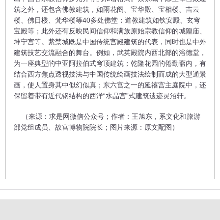
筑之外，还包含佛教建筑，如雨花阁、宝华殿、宝相楼、吉云
楼、佛日楼、梵华楼等40多处佛堂；道教建筑如钦安殿、玄穹
宝殿等；此外还有反映民间信仰和满族原始宗教信仰的城隍庙、
坤宁宫等。紫禁城既是中国传统宫殿建筑的代表，同时也是中外
建筑技艺交流融合的舞台。例如，武英殿院内西北部的浴德堂，
为一座典型的中亚阿拉伯式穹顶建筑；乾隆花园的倦勤斋内，有
结合西方焦点透视技法与中国传统绘画技法绘制而成的大型通景
画，使人置身其中似幻似真；东六宫之一的延禧宫主庭院中，还
保留着带有近代钢结构的西洋“水晶宫”式建筑遗迹灵沼轩。
（来源：求是网微信公众号；作者：王旭东，系文化和旅游
部党组成员、故宫博物院院长；图片来源：原文配图）