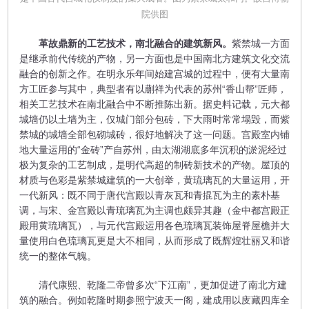
院供图
革故鼎新的工艺技术，南北融合的建筑新风。
紫禁城一方面
是继承前代传统的产物，另一方面也是中国南北方建筑文化交流
融合的创新之作。在明永乐年间始建宫城的过程中，便有大量南
方工匠参与其中，典型者有以蒯祥为代表的苏州“香山帮”匠师，
相关工艺技术在南北融合中不断推陈出新。据史料记载，元大都
城墙仍以土墙为主，仅城门部分包砖，下大雨时常常塌毁，而紫
禁城的城墙全部包砌城砖，很好地解决了这一问题。宫殿室内铺
地大量运用的“金砖”产自苏州，由太湖湖底多年沉积的淤泥经过
极为复杂的工艺制成，是明代高超的制砖新技术的产物。屋顶的
材质与色彩是紫禁城建筑的一大创举，黄琉璃瓦的大量运用，开
一代新风：既不同于唐代宫殿以青灰瓦和青掍瓦为主的素朴基
调，与宋、金宫殿以青琉璃瓦为主调也颇异其趣（金中都宫殿正
殿用黄琉璃瓦），与元代宫殿运用各色琉璃瓦装饰屋脊屋檐并大
量使用白色琉璃瓦更是大不相同，从而形成了既辉煌壮丽又和谐
统一的整体气魄。
清代康熙、乾隆二帝曾多次“下江南”，更加促进了南北方建
筑的融合。例如乾隆时期参照宁波天一阁，建成用以庋藏四库全