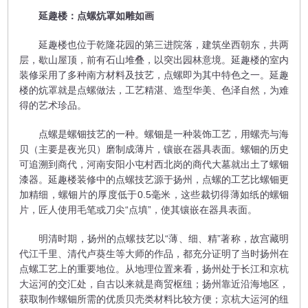
延趣楼：点螺炕罩如雕如画
延趣楼也位于乾隆花园的第三进院落，建筑坐西朝东，共两
层，歇山屋顶，前有石山堆叠，以突出园林意境。延趣楼的室内
装修采用了多种南方材料及技艺，点螺即为其中特色之一。延趣
楼的炕罩就是点螺做法，工艺精湛、造型华美、色泽自然，为难
得的艺术珍品。
点螺是螺钿技艺的一种。螺钿是一种装饰工艺，用螺壳与海
贝（主要是夜光贝）磨制成薄片，镶嵌在器具表面。螺钿的历史
可追溯到商代，河南安阳小屯村西北岗的商代大墓就出土了螺钿
漆器。延趣楼装修中的点螺技艺源于扬州，点螺的工艺比螺钿更
加精细，螺钿片的厚度低于0.5毫米，这些裁切得薄如纸的螺钿
片，匠人使用毛笔或刀尖“点填”，使其镶嵌在器具表面。
明清时期，扬州的点螺技艺以“薄、细、精”著称，故宫藏明
代江千里、清代卢葵生等大师的作品，都充分证明了当时扬州在
点螺工艺上的重要地位。从地理位置来看，扬州处于长江和京杭
大运河的交汇处，自古以来就是商贸枢纽；扬州靠近沿海地区，
获取制作螺钿所需的优质贝壳类材料比较方便；京杭大运河的纽