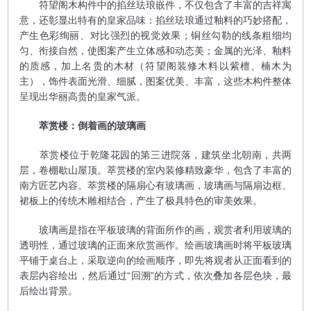
符望阁木构件中的掐丝珐琅嵌件，不仅包含了丰富的吉祥寓
意，还彰显出特有的皇家品味：掐丝珐琅通过釉料的巧妙搭配，
产生色彩绚丽、对比强烈的视觉效果；铜丝勾勒的线条粗细均
匀、衔接自然，使图案产生立体感和动态美；金属的光泽、釉料
的质感，加上名贵的木材（符望阁装修木料以紫檀、楠木为
主），饰件表面光滑、细腻，图案优美、丰富，这些木构件整体
呈现出华丽高贵的皇家气派。
萃赏楼：倒着画的玻璃画
萃赏楼位于乾隆花园的第三进院落，建筑坐北朝南，共两
层，卷棚歇山屋顶。萃赏楼的室内装修精致豪华，包含了丰富的
南方匠艺内容。萃赏楼的隔扇心有玻璃画，玻璃画与隔扇边框、
裙板上的传统木雕相结合，产生了极具特色的审美效果。
玻璃画是指在平板玻璃的背面所作的画，观赏者利用玻璃的
透明性，通过玻璃的正面来欣赏画作。绘画玻璃画时将平板玻璃
平铺于桌台上，采取逆向的绘画顺序，即先将观者从正面看到的
表层内容绘出，然后通过“回溯”的方式，依次叠加各层色块，最
后绘出背景。