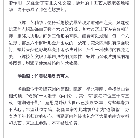
带作用，又促进了南北文化交流，扬州的手工艺人吸取各地精
华，终于形成了特色点螺技艺。
点螺工艺精致，使得延趣楼炕罩呈现如雕如画之美。延趣楼
炕罩的点螺装饰由无数个六边形组成，各六边形上下左右各相连
接，相邻六边形之间为三角形的空隙。细看可以发现，每一个六
边形，都是六个柳叶形金片围成的一朵花，花朵四周则有漆面映
衬。螺片天然色彩与乌亮漆地形成对比，产生一种独特的视觉之
美。点螺技艺突破了单用贝壳的局限性，螺片与金银片拼成的精
美图案，增添了建筑装饰的艺术效果。
倦勤斋：竹黄贴雕灵秀可人
倦勤斋位于乾隆花园的第四进院落，坐北朝南，单檐硬山卷
棚式顶。“倦勤”一词源于《尚书》，其中有“朕宅帝位三十有三
载，耄期倦于勤”，意思是舜认为自己已执政33年，有些年老力
不从心，希望让位给禹。乾隆皇帝将此建筑命名为“倦勤斋”，亦
表达了年老归政的初心。倦勤斋内的装修包含了大量的南方材料
和技艺，来这里参观，不可错过竹黄。