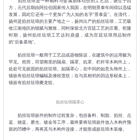
掐丝珐琅是一种釉料与金属胎体结合的工艺品，诞生于西
方，元代后期由阿拉伯国家传入我国，在明朝景泰年间得以迅猛
发展，因此它还有一个更加广为人知的名字“景泰蓝”。在清代，
扬州是掐丝珐琅的主要产地之一，扬州出产的掐丝珐琅，工艺吸
收江南地区的细腻与雅致，同时保留北方宫廷工艺的庄重。乾隆
时期，扬州掐丝珐琅工艺达到鼎盛，成为宫廷珐琅用品制作
的“后备基地”。
掐丝珐琅一般用于工艺品或器物陈设，在建筑中的运用极为
罕见。然而，符望阁里的隔扇、隔罩、炕罩、栏杆等木构件上，
处处可见嵌固的掐丝珐琅。如隔罩心，在中间的如意头饰件上，
镶嵌有掐丝珐琅蝙蝠及缠枝莲纹；在与其相邻的四边形棂条上，
镶嵌有掐丝珐琅夔龙纹。
掐丝珐琅隔罩心
掐丝珐琅嵌件的制作过程复杂，包括备料、制胎、掐丝、点
蓝、烧蓝、磨光、镀金等工序，最终要将珐琅嵌件放入木构件预
留的凹槽中，再将其与木构件连接，才能形成嵌珐琅木装修。