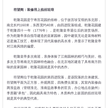
符望阁：装修用上掐丝珐琅
乾隆花园是宁寿宫花园的俗称，位于故宫珍宝馆的东北部，
南北长约160米，东西宽约40米，由四进院落组成。乾隆花园建
于乾隆四十一年（1776年），是乾隆皇帝退位后的游赏场所。
作为乾隆帝亲自指导建造的皇家园林，园中建筑无论是装饰材料
还是施工技艺，都体现了清代装修的高水准，并显示了乾隆皇帝
对江南风情的偏爱。
乾隆皇帝多次南巡，亲身体验了江南园林的精巧与美好。他
多次主导将南北方园林特色融合，在北京地区建造了具有南方韵
味的皇家园林，乾隆花园就是其中的杰作。
符望阁位于乾隆花园的第四进院落，是该院落的主体建筑。
符望阁平面为正方形，外观两层，四角攒尖屋顶，其室内装修由
两淮盐政（管辖淮北、淮南盐政事务的官员，办公地点在扬州）
李质颖“承包”，因此颇具南方特色，木质构件上嵌固的掐丝珐琅
就是其中的典型代表。