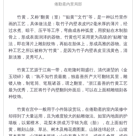
倦勤斋内景局部
竹黄，又称“翻黄（篁）”“贴黄”“文竹”等，是一种以竹里作
画的工艺，具体做法是：取竹子内壁表皮约2毫米厚的薄片，经
过水煮、晾干、压平等工序，弯曲成各种弧度，用胶贴在木制胎
骨上，形成表面润泽的器物。竹黄也可采用更为高级的“贴雕”做
法，即在薄片上雕刻纹饰，再贴在胎体上，形成高雅的器物。这
种工艺之所以被称为“竹黄”，是因为竹子内壁表皮呈浅黄色，清
新淡雅，灵秀可人。
竹黄工艺源于江南一带，在乾隆时期盛行。清代谢堃的《金
玉琐碎》载：“孰不知竹质最脆，独嘉善所产大可翻转其里，雕
镂人物，制笔筒、笔瓶诸器，谓之翻篁。”浙江嘉善的竹黄工艺
最为优秀，工匠将竹子内壁翻到外面后，可以在上面精雕细刻各
种纹饰。
竹黄在宫中一般用于小件陈设赏玩，在倦勤斋的室内装修中
却得到了大量运用，且为难度较大的贴雕做法。如室内地面的护
墙板，以紫檀木、花梨木拼成万字锦为底（胎），在上面贴竹
黄，雕刻山脉、草丛、树木及梅花鹿图案。山脉连绵起伏，山坡