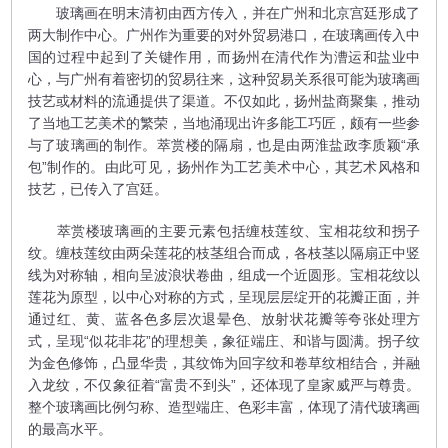
玻璃画在明末清初由西方传入，并在广州和北京宫廷形成了
两大制作中心。广州作为重要的对外贸易港口，在玻璃画传入中
国的过程中起到了关键作用，而扬州在清代作为漕运和盐业中
心，与广州有着密切的贸易往来，这种贸易关系很可能为玻璃画
技艺或材料的流通提供了渠道。不仅如此，扬州盐商聚集，推动
了当地工艺美术的繁荣，当地涌现出许多能工巧匠，颇有一些参
与了玻璃画的制作。萃赏楼的隔扇，也是由两淮盐政李质颖“承
包”制作的。由此可见，扬州作为工艺美术中心，其艺术风格和
技艺，已传入了宫廷。
萃赏楼玻璃画的主要元素包括缠枝莲纹、宝相花纹和拐子
纹。缠枝莲纹由两朵莲花的枝茎组合而成，各枝茎以隔扇正中竖
线为对称轴，相向呈波浪状卷曲，组成一个近圆形。宝相花纹以
莲花为原型，以中心对称的方式，呈现层层绽开的花瓣正面，并
通过红、黄、蓝各色多层次退晕色、放射状花瓣等夸张处理方
式，呈现“似花非花”的理想美，象征端庄、和谐与圆满。拐子纹
为金色修饰，凸显华贵，其纹饰为回字纹和卷草纹相结合，并融
入龙纹，不仅象征着“富贵不到头”，还体现了皇家威严与尊贵。
整个玻璃画比例匀称、造型端庄、色彩丰富，体现了清代玻璃画
的最高水平。