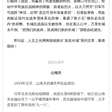
们输掉了战役，却赢得了民族觉醒的时间。喜峰口与古北口，恰
似中华民族抗战精神的两极：前者如烈火，以大刀劈开“日军不
可战胜”神话，证明“意志可弥补装备差距”；后者如寒铁，用血
肉验证现代化战争需体系化防御，暴露了蒋介石“攘外必先安
内”的积弊。长城抗战虽以失败告终，但在国人心中，万里长城
永不倒。“把我们的血肉，筑成我们新的长城！”国歌由此诞生。
即日起，人文之光网将陆续推出“血筑长城”系列文章，敬请
期待！
战后山海关
山海关
1933年元旦，山海关的爆炸声此起彼伏。
日军在东北刚站稳脚跟，就派出第8师团南下。他们在山海
关自编自导了一出手榴弹爆炸事件，而后嫁祸给中国守军，几乎
是复刻了两年前的“九一八”。