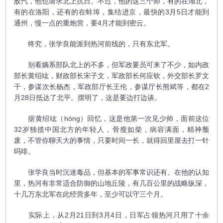
敌忾，他也请求北上抗日。不过，他的这三个师，有的在湖北，
有的在洛阳，还有的在蚌埠，集结进京，最快的3月5日才能到
通州，慢一点的重炮营，要4月才能到密云。
终究，张学良能派到热河前线的，只有东北军。
别看嫡系部队北上的不多，但军政要员可来了不少，如内政
部长黄绍竑，财政部长宋子文，军政部长何应钦，外交部长罗文
干，参谋次长杨杰，军政部厅长王伦，参谋厅长熊斌等，都在2
月28日抵达了北平。摆明了，这是要边打边谈。
据黄绍竑（hóng）回忆，这是他第一次见少帅，面前这位
32岁独揽中国北方的年轻人，骨瘦如柴，病容满面，精神颓
废，不管你聊天大的事情，只要时间一长，就得回里屋去打一针
吗啡。
张学良当时沉迷毒品，但基本的军事常识还有。在他的认知
里，热河有非常适合防御的山地丘陵，有几百公里的战略纵深，
十几万东北军在此经营多年，至少可以守三个月。
实际上，从2月21日到3月4日，日军占领热河只用了十余