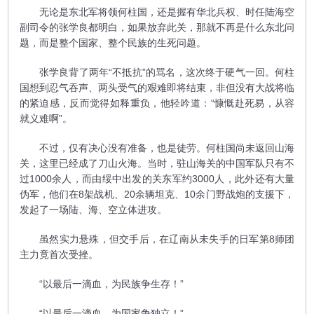
无论是东北军将领何柱国，还是握有华北兵权、时任陆海空
副司令的张学良都明白，如果放弃此关，那就不再是什么东北问
题，而是整个国家、整个民族的生死问题。
张学良背了两年“不抵抗”的骂名，这次终于硬气一回。何柱
国想到忍气吞声、两头受气的艰难即将结束，非但没有大战将临
的紧迫感，反而觉得如释重负，他轻吟道：“慷慨赴死易，从容
就义难啊”。
不过，仅有决心没有准备，也是徒劳。何柱国尚未返回山海
关，这里已经成了刀山火海。当时，驻山海关的中国军队只有不
过1000余人，而由绥中出发的关东军约3000人，此外还有大量
伪军，他们在8架战机、20余辆坦克、10余门野战炮的支援下，
发起了一场陆、海、空立体进攻。
虽然实力悬殊，但交手后，在辽南从未失手的日军第8师团
主力竟首次受挫。
“以最后一滴血，为民族争生存！”
“以最后一滴血，为国家争独立！”