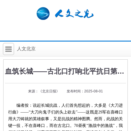
人文北京
首 页
血筑长城——古北口打响北平抗日第一枪（一）
社科要闻
人文北京
来源：《北京日报》 发布时间：2025-08-01
社科卡片
编者按：说起长城抗战，人们首先想起的，大多是《大刀进
社科讲堂
行曲》——“大刀向鬼子们的头上砍去”——这既是29军在喜峰口
用大刀铸就的英雄叙事，又是抗战的精神图腾。然而，此战的关
科普活动
键一役，不在喜峰口，而在古北口。70昼夜“激战中的激战”，我