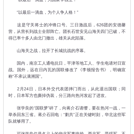
“以最后一滴血，为个人争人格！”
这是守关将士的冲锋口号。三日激战后，626团的安德馨
营，从营长到战士全部阵亡。团长石世安见山海关四门已破，不
得已率十多人由北门撤出，雄关从此陷落。
山海关之战，拉开了长城抗战的序幕。
国内，南京工人通电抗日，平津等地工人、学生电请对日宣
战。国外，远在日内瓦的国联修改了《李顿报告书》，明确宣
称“不承认满洲国”。
2月24日，日本外交代表团摔门而出，从此退出国联；同
时，日本军方也撕掉伪装，分三路向热河发起了进攻。
张学良的“国联梦”碎了，向蒋介石请缨，要在热河一战，一
举杀回东三省。蒋介石回电：“剿共”正在关键时刻，华北这些军
队就够用了。
可张学良仅是名义上的华北军事统帅，西北军、晋绥军，不