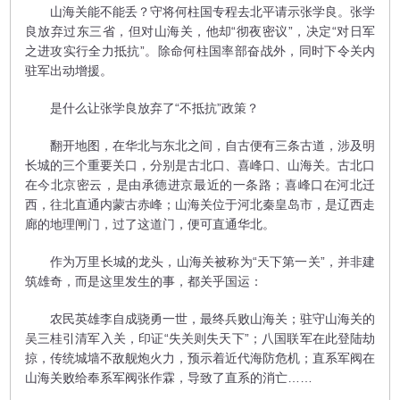
山海关能不能丢？守将何柱国专程去北平请示张学良。张学
良放弃过东三省，但对山海关，他却“彻夜密议”，决定“对日军
之进攻实行全力抵抗”。除命何柱国率部奋战外，同时下令关内
驻军出动增援。
是什么让张学良放弃了“不抵抗”政策？
翻开地图，在华北与东北之间，自古便有三条古道，涉及明
长城的三个重要关口，分别是古北口、喜峰口、山海关。古北口
在今北京密云，是由承德进京最近的一条路；喜峰口在河北迁
西，往北直通内蒙古赤峰；山海关位于河北秦皇岛市，是辽西走
廊的地理闸门，过了这道门，便可直通华北。
作为万里长城的龙头，山海关被称为“天下第一关”，并非建
筑雄奇，而是这里发生的事，都关乎国运：
农民英雄李自成骁勇一世，最终兵败山海关；驻守山海关的
吴三桂引清军入关，印证“失关则失天下”；八国联军在此登陆劫
掠，传统城墙不敌舰炮火力，预示着近代海防危机；直系军阀在
山海关败给奉系军阀张作霖，导致了直系的消亡……