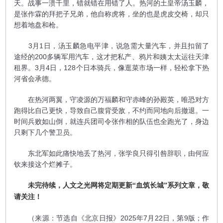
天。战事一溃千里，错就错在用错了人。热河的土皇帝汤玉麟，
是张作霖的拜把子兄弟，他自称虎将，坐的也是虎皮交椅，却只
想着地盘和枪。
3月1日，汤玉麟急电平津，说急需大量汽车，并且扣留了
途经的200多辆军用汽车，这才把私产、鸦片和姨太太运往天津
租界。3月4日，128个日本骑兵，像逛菜市场一样，轻松拿下热
河省会承德。
在热河两翼，守凌源的万福麟和守赤峰的孙殿英，唯恐对方
跑得比自己更快，导致自己腹背受敌，不约而同地向后撤退。一
时间兵败如山倒，就连兵团司令张作相的队伍也全跑光了，身边
只剩下几个警卫员。
东北军如此痛快地丢了热河，张学良只得引咎辞职，由何应
钦来接这个烂摊子。
未完待续，人文之光网将定期更新“血筑长城”系列文章，敬
请关注！
（来源：节选自《北京日报》2025年7月22日，第9版；作