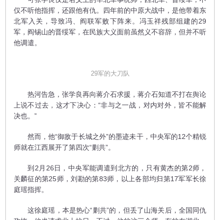
仅不听他指挥，还跟他有仇。四年前的中原大战中，是他带着东
北军入关，导致冯、阎联军败下阵来。冯玉祥残部组建的29
军，阎锡山的晋绥军，在民族大义面前虽然义不容辞，但并不听
他调遣。
29军的大刀队
热河告急，张学良再向蒋介石求援，蒋介石知道不打在舆论
上说不过去，这才下决心：“非与之一战，对内对外，皆不能解
决也。”
然而，他“御敌于长城之外”的墨迹未干，中央军的12个精锐
师就在江西展开了第四次“剿共”。
到2月26日，中央军能调遣到北方的，只有黄杰的第2师，
关麟征的第25师，刘勘的第83师，以上各部均归第17军军长徐
庭瑶指挥。
这徐庭瑶，本是热心“剿共”的，但丢了山海关后，全国同仇