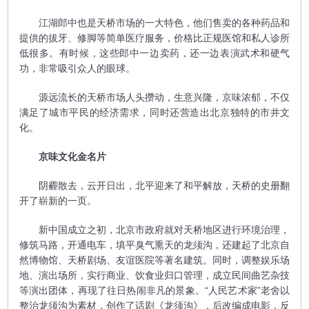
江湖郎中也是天桥市场的一大特色，他们售卖的各种药品和
提供的拔牙、修脚等简单医疗服务，价格比正规医馆和私人诊所
低很多。有时候，这些郎中一边卖药，还一边表演武术和硬气
功，非常吸引众人的眼球。
源远流长的天桥市场人头攒动，生意兴隆，京味浓郁，不仅
满足了城市平民的经济需求，同时还营造出北京独特的市井文
化。
京味文化金名片
阴霾散去，云开日出，北平迎来了和平解放，天桥的史册翻
开了崭新的一页。
新中国成立之初，北京市政府就对天桥地区进行环境治理，
修筑马路，开通电车，填平臭气熏天的龙须沟，还建起了北京自
然博物馆、天桥剧场、友谊医院等著名建筑。同时，调整娱乐场
地、演出场所，实行商业、饮食业归口管理，成立民间曲艺杂技
等演出团体，再现了往日热闹非凡的景象。“人民艺术家”老舍以
整治龙须沟为素材，创作了话剧《龙须沟》，后改编成电影，反