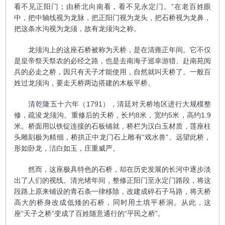
看不见正阳门；由桥北向南看，看不见永定门。”在老百姓眼
中，把中轴线视为龙脉，把正阳门视为龙头，把石桥视为龙鼻，
把这条水沟视为龙须，故有龙须沟之称。
龙须沟上的这座石桥被称为天桥，是在清雍正年间。它不仅
是皇帝祭天祭农的必经之路，也是去南海子巡幸游猎、赴南苑阅
兵的必走之桥，因只有天子才能使用，自然就叫天桥了。一般百
姓过龙须沟，要走天桥两边搭建的木板平桥。
清乾隆五十六年（1791），清廷对天桥地区进行大规模整
修，疏浚龙须沟。重修后的天桥，长约8米，宽约5米，高约1.9
米。桥面用以铁锭连接的石板铺就，桥栏为汉白玉材质，莲座柱
头雕刻极为精细，桥拱正中龙门石上雕有“戏水兽”。远望此桥，
形如卧龙，洁白如玉，庄重威严。
然而，这座极具特色的石桥，却在历史发展的长河中逐步淡
出了人们的视线。清光绪年间，整修正阳门至永定门路段，将这
段路上原来铺设的青石条一律移除，改建成碎石子马路，将天桥
高大的桥身改成低矮的石桥，同时用土填平桥洞。从此，这
座“天子之桥”变成了百姓随意通行的“平民之桥”。