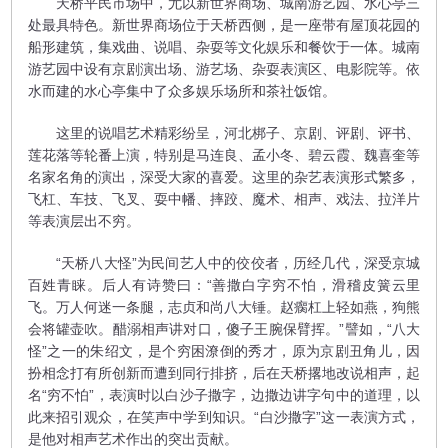
天桥平民市场中，尤以新世界商场、城南游艺园、水心亭三
处最具特色。新世界商场位于天桥西侧，是一座带有屋顶花园的
船形建筑，集戏曲、说唱、杂耍等文化娱乐和餐饮于一体。城南
游艺园中设有京剧演出场、游艺场、杂耍表演区、电影院等。依
水而建的水心亭集中了众多娱乐场所和茶社饭馆。
这里的说唱艺术精彩纷呈，河北梆子、京剧、评剧、评书、
莲花落等轮番上演，特别是马连良、孟小冬、碧云霞、魏喜奎等
名家名角的演出，深受大家的喜爱。这里的杂艺表演形式繁多，
飞杠、车技、飞叉、耍中幡、摔跤、魔术、相声、戏法、拉洋片
等表演层出不穷。
“天桥八大怪”为民间艺人中的佼佼者，历经几代，深受京城
百姓青睐。后人有诗赞曰：“善撒白字穷不怕，滑稽皮簧云里
飞。万人何迷一条腿，志贞和尚八大锤。赵瘸杠上轻如燕，狗熊
会将罐壶吹。醋溺相声讲对口，傻子王腕保臂挥。”譬如，“八大
怪”之一的朱绍文，是个穷困潦倒的秀才，原为京剧丑角儿，因
扮相念打有所创新而遭到同行排挤，后在天桥撂地改说相声，起
名“穷不怕”，表演时以白沙子撒字，边撒边讲字句中的道理，以
此来招引观众，在笑声中学到知识。“白沙撒字”这一表演方式，
是他对相声艺术作出的突出贡献。