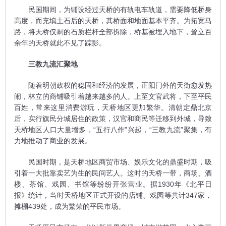
民国期间，为铺设经过天桥的有轨电车轨道，需要降低桥身
高度，而充填土石后的天桥，其桥面和地面基本平齐。为拓宽马
路，将天桥仅剩的石质栏杆全部拆除，桥基被埋入地下，耸立百
余年的天桥就此不见了踪影。
三教九流汇聚地
随着明朝政权的稳固和经济的发展，正阳门外的天街愈发热
闹，林立的商铺吸引着越来越多的人。上至文官武将，下至平民
百姓，常来这里消费游玩，天桥地区更加繁华。清朝定鼎北京
后，实行旗民分城居住的政策，汉官和商民等迁移到外城，导致
天桥地区人口大量增多，“五行八作”兴起，“三教九流”聚集，有
力地推动了商业的发展。
民国时期，是天桥地区商贸市场、娱乐文化的鼎盛时期，吸
引着一大批靠卖艺为生的民间艺人。这时的天桥一带，商场、酒
楼、茶馆、戏园、书馆等纷纷开张营业。据1930年《北平日
报》统计，当时天桥地区正式开设的店铺、戏园等共计347家，
摊棚439处，成为繁荣的平民市场。