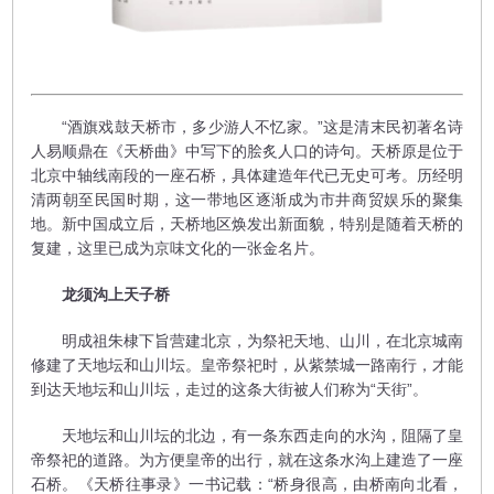
“酒旗戏鼓天桥市，多少游人不忆家。”这是清末民初著名诗
人易顺鼎在《天桥曲》中写下的脍炙人口的诗句。天桥原是位于
北京中轴线南段的一座石桥，具体建造年代已无史可考。历经明
清两朝至民国时期，这一带地区逐渐成为市井商贸娱乐的聚集
地。新中国成立后，天桥地区焕发出新面貌，特别是随着天桥的
复建，这里已成为京味文化的一张金名片。
龙须沟上天子桥
明成祖朱棣下旨营建北京，为祭祀天地、山川，在北京城南
修建了天地坛和山川坛。皇帝祭祀时，从紫禁城一路南行，才能
到达天地坛和山川坛，走过的这条大街被人们称为“天街”。
天地坛和山川坛的北边，有一条东西走向的水沟，阻隔了皇
帝祭祀的道路。为方便皇帝的出行，就在这条水沟上建造了一座
石桥。《天桥往事录》一书记载：“桥身很高，由桥南向北看，