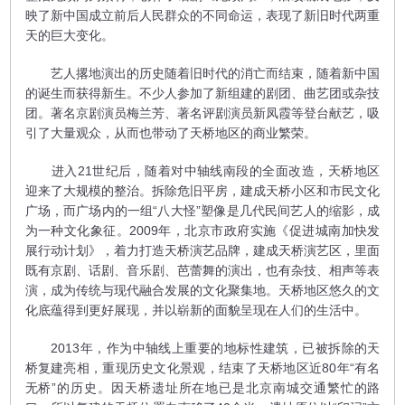
映了新中国成立前后人民群众的不同命运，表现了新旧时代两重
天的巨大变化。
艺人撂地演出的历史随着旧时代的消亡而结束，随着新中国
的诞生而获得新生。不少人参加了新组建的剧团、曲艺团或杂技
团。著名京剧演员梅兰芳、著名评剧演员新凤霞等登台献艺，吸
引了大量观众，从而也带动了天桥地区的商业繁荣。
进入21世纪后，随着对中轴线南段的全面改造，天桥地区
迎来了大规模的整治。拆除危旧平房，建成天桥小区和市民文化
广场，而广场内的一组“八大怪”塑像是几代民间艺人的缩影，成
为一种文化象征。2009年，北京市政府实施《促进城南加快发
展行动计划》，着力打造天桥演艺品牌，建成天桥演艺区，里面
既有京剧、话剧、音乐剧、芭蕾舞的演出，也有杂技、相声等表
演，成为传统与现代融合发展的文化聚集地。天桥地区悠久的文
化底蕴得到更好展现，并以崭新的面貌呈现在人们的生活中。
2013年，作为中轴线上重要的地标性建筑，已被拆除的天
桥复建亮相，重现历史文化景观，结束了天桥地区近80年“有名
无桥”的历史。因天桥遗址所在地已是北京南城交通繁忙的路