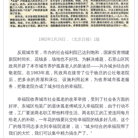
1982年1月24日，《北京日报》1版
反观城市里，市办的社会福利院已达到饱和，国家投资增建
新院时间长、花钱多，场地也不好找。为解决难题，石景山区民
政局开辟了本市城市养护孤寡老人的新途径——兴办城乡结合的
敬老院。在1983年底，民政局在接管了位于杨庄的公社敬老院
后，把多余的房屋和床位、设施利用起来，为收养城市孤老服
务，把敬老院办成了城乡结合的幸福院。
幸福院收养城市社会孤老的改革举措，受到了社会各方面的
好评。东城区包装厂的退休孤老傅斌没入幸福院前，由于行动不
便，工厂要派两名职工帮他料理生活。两名职工的工资连同每月
给老人的补助，一年花的钱要比交给幸福院的钱多好几倍。这个
厂的领导同志多次到幸福院道谢，说：“城乡结合的幸福院帮了
我们的大忙，我们可以集中精力搞生产了。”