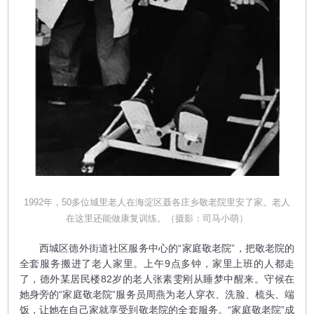
1992年，50多位城里老人在海淀区聂各庄乡敬老院里安了家。老人
在这里还能做康复训练。（摄影：司马小萌）
西城区德外街道社区服务中心的“家庭敬老院”，把敬老院的
全套服务搬进了老人家里。上午9点多钟，家里上班的人都走
了，德外某居民楼82岁的老人张素雯刚从睡梦中醒来。守候在
她身旁的“家庭敬老院”服务员周燕为老人穿衣、洗脸、梳头、端
饭，让她在自己家就享受到敬老院的全套服务。“家庭敬老院”成