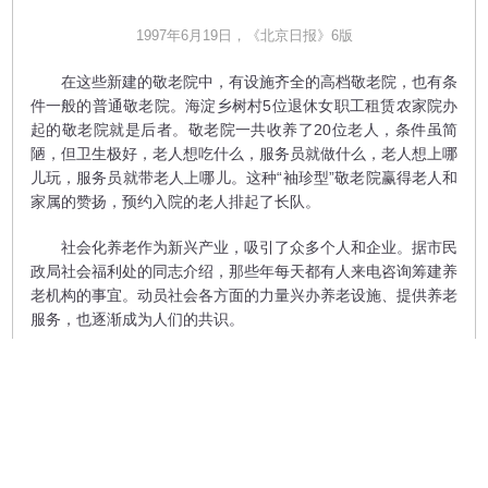
1997年6月19日，《北京日报》6版
在这些新建的敬老院中，有设施齐全的高档敬老院，也有条
件一般的普通敬老院。海淀乡树村5位退休女职工租赁农家院办
起的敬老院就是后者。敬老院一共收养了20位老人，条件虽简
陋，但卫生极好，老人想吃什么，服务员就做什么，老人想上哪
儿玩，服务员就带老人上哪儿。这种“袖珍型”敬老院赢得老人和
家属的赞扬，预约入院的老人排起了长队。
社会化养老作为新兴产业，吸引了众多个人和企业。据市民
政局社会福利处的同志介绍，那些年每天都有人来电咨询筹建养
老机构的事宜。动员社会各方面的力量兴办养老设施、提供养老
服务，也逐渐成为人们的共识。
打造大城市养老“北京模式”
进入新世纪，随着高龄老人和空巢家庭的增多，本市人口老
龄化比例越来越高。截至2005年底，北京市60岁以上的老年人
口已达202万，占常住人口的13.1%。养老问题，已经成为关系
民生保障的重大问题。