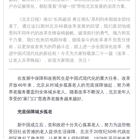
户办证极简化，都彰显着“关键一招”带给北京发展的澎湃力量。
《北京日报》推出“长风破浪 勇立潮头”系列到本期就全部结
束了。通过这21期对北京46载改革发展的回望，我们真切地感
受到不同年代的改革先锋奋楫扬帆、破浪前行的勇气、魄力和实
干力量。我们也热切地期待着，接续奋斗的改革者不负责任使
命，以更加奋发有为的昂扬斗志，踏上进一步全面深化改革、推
进中国式现代化的新征程！今天为大家转载第二十一篇《改革，
让老人乐享晚福》，欢迎大家阅读、关注！
在发展中保障和改善民生是中国式现代化的重大任务。改革
开放46年来，北京从对城乡孤寡老人的兜底保障做起，努力将
养老服务覆盖到全体城乡老人。随着改革不断深入，北京老年人
享受的“家门口”普惠养老服务越来越好。
兜底保障城乡孤老
新中国成立后，党和政府十分关心孤寡老人，努力为这些饱
受旧社会苦难的老人提供生活保障。北京于20世纪50年代就在
郊区建起了敬老院，让孤寡老人得到照顾。1978年开启的改革