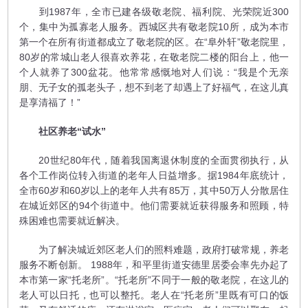
到1987年，全市已建各级敬老院、福利院、光荣院近300
个，集中为孤寡老人服务。西城区共有敬老院10所，成为本市
第一个在所有街道都成立了敬老院的区。在“阜外轩”敬老院里，
80岁的常城山老人很喜欢养花，在敬老院二楼的阳台上，他一
个人就养了300盆花。他常常感慨地对人们说：“我是个无亲
朋、无子女的孤老头子，想不到老了却遇上了好福气，在这儿真
是享清福了！”
社区养老“试水”
20世纪80年代，随着我国离退休制度的全面贯彻执行，从
各个工作岗位转入街道的老年人日益增多。据1984年底统计，
全市60岁和60岁以上的老年人共有85万，其中50万人分散居住
在城近郊区的94个街道中。他们需要就近获得服务和照顾，特
殊困难也需要就近解决。
为了解决城近郊区老人们的照料难题，政府打破常规，养老
服务不断创新。 1988年，和平里街道安德里居委会率先办起了
本市第一家“托老所”。“托老所”不同于一般的敬老院，在这儿的
老人可以日托，也可以整托。老人在“托老所”里既有可口的饭