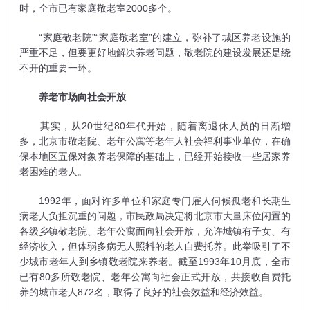
时，全市已有家庭敬老室2000多个。
“家庭敬老院”“家庭敬老室”的建立，弥补了城区养老设施的
严重不足，但要更好地解决养老问题，敬老院的建设发展还是绕
不开的重要一环。
养老市场向社会开放
其实，从20世纪80年代开始，随着离退休人员的日渐增
多，北京市敬老院、老年公寓等老年人社会福利事业单位，在确
保本地区五保对象养老保障的基础上，已经开始接收一些居家养
老困难的老人。
1992年，面对许多单位和家庭专门雇人伺候孤老和长期生
病老人负担沉重的问题，市民政局决定将北京市大量床位闲置的
各级乡镇敬老院、老年公寓面向社会开放，允许城镇有子女、有
经济收入，但体弱多病无人照料的老人自费托养。此举吸引了不
少城市老年人到乡镇敬老院来养老。截至1993年10月底，全市
已有80多所敬老院、老年公寓向社会正式开放，共接收自费托
养的城市老人872名，取得了良好的社会效益和经济效益。