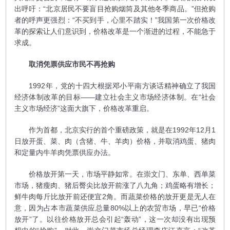
出呼吁：“北京居民不要盲目抢购烟筒及其他冬季商品。”但抢购
者的呼声更强烈：“不买到手，心里不踏实！”我国第一次价格改
革的探索让人们意识到，价格改革是一个渐进的过程，不能急于
求成。
取消凭票供应市民不再抢购
1992年，党的十四大根据邓小平南方谈话精神确立了我国
经济体制改革的目标——建立社会主义市场经济体制。在“社会
主义市场经济”这面大旗下，价格改革重启。
作为首都，北京实行的首个重磅政策，就是在1992年12月1
日放开蛋、菜、肉（含猪、牛、羊肉）价格，并取消鸡蛋、猪肉
和定量内牛羊肉凭票供应办法。
价格放开第一天，市场平静如常。在崇文门、东单、西单菜
市场，猪瘦肉、猪后臀尖比放开前涨了八九角；鸡蛋略有增长；
鲜牛肉每斤比放开前还便宜2角。而蔬菜价格的放开更是无人在
意，因为占本市蔬菜供应总量80%以上的农贸市场，早已“价格
放开”了。以往价格放开总会引起“轰动”，这一次却没有出现预