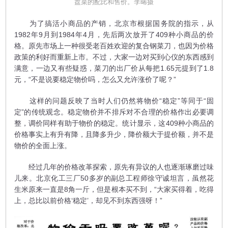
盘菜的配比和售价。李晞摄
为了搞活小商品的产销，北京市根据国务院的指示，从
1982年9月到1984年4月，先后两次放开了409种小商品的价
格。原先市场上一种很受老百姓欢迎的复合钢菜刀，也因为价格
政策的利好而重新上市。不过，大家一边对买到心仪的东西感到
满意，一边又有些疑惑，菜刀的出厂价从每把1.65元提到了1.8
元，“不是说要稳定物价吗，怎么又允许涨价了呢？”
这样的问题反映了当时人们仍然将物价“稳定”等同于“固
定”的传统观念。稳定物价并不排斥对不合理的价格作出必要调
整，调价同样有助于物价的稳定。统计显示，这409种小商品的
价格事实上有升有降，且降多升少，降价额大于提价额，并不是
物价的全面上涨。
经过几年的价格改革探索，原先有异议的人也逐渐琢磨过味
儿来。北京化工三厂50多岁的副总工程师徐守诚坦言，虽然花
生米原来一直是8角一斤，但是根本买不到，“大家买得着，吃得
上，总比以前价格‘稳定’，却见不到东西强呀！”