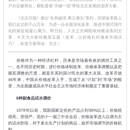
户办证极简化，都彰显着“关键一招”带给北京发展的澎湃力量。
《北京日报》推出“长风破浪 勇立潮头”系列，回望改革路上
我们走过的千山万水，为进一步全面深化改革、推进中国式现代
化的新征程凝心聚力。即日起，人文之光网陆续转载该系列文
章，今天为大家转载第五篇《改革，让价格杠杆激发市场活
力》，欢迎大家阅读、关注！
价格作为一种经济杠杆，历来是市场最有效的调控工具之
一。在不同历史时期，进行价格体制改革、价格体系调整以及把
握其调整的尺度，都是关系到国计民生的重大决策。改革开放
46年来，中国从价格改革入手，完成了从“计划”到“市场”的蜕
变，为全面建成高水平社会主义市场经济体制奠定了重要基础。
8种副食品试水调价
1978年以前，我国国家定价的产品占到98%以上，价格统
得死、管得严。党的十一届三中全会后，价格改革进入以调为主
的试水阶段，对于多出生产计划的商品，放开市场调节的价格机
制。