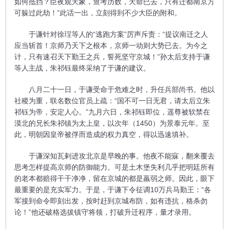
如何抵挡？臣夜观天象，查考历数，天命已去，只有迁都南京方
可躲过此劫！”此话一出，立刻得到不少大臣的附和。
于谦针对徐珵等人的“逃跑方案”厉声斥责：“提议南迁之人
应当斩首！京师乃天下之根本，京师一动则大势已去。为今之
计，只有速召天下勤王之兵，誓死坚守京城！”孙太后支持于谦
等人主战，朱祁钰最终采纳了于谦的建议。
八月二十一日，于谦受命于危难之时，升任兵部尚书。他以
社稷为重，联名数位官员上疏：“国不可一日无君，请太后立朱
祁钰为帝，安定人心。”九月六日，朱祁钰即位，遥尊被软禁在
漠北的兄长朱祁镇为太上皇，以次年（1450）为景泰元年。至
此，明朝因皇帝被俘而造成的权力真空，得以迅速填补。
于谦深知瓦剌进攻北京是早晚的事。他夜不能寐，翻来覆去
思考怎样提高京师的防御能力。可是土木堡失利几乎把明廷所有
的老本都赔得干干净净，留在京城的都是羸弱之师。因此，眼下
最重要的是充实军力。于是，于谦下令征调10万兵马勤王：“各
军接到命令即刻出发，按时赶到京城布防，如有违抗，格杀勿
论！”他还破格选拔镇守将领，打破升迁程序，量才录用。