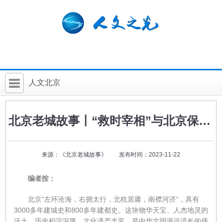
人文北京
首 页
北京老城故事丨“救时宰相”与北京保卫战
社科要闻
人文北京
来源：《北京老城故事》 发布时间：2023-11-22
社科卡片
编者按：
社科讲堂
北京“左环沧海，右拥太行，北枕居庸，南襟河济”，具有
科普活动
3000多年建城史和800多年建都史。这块物华天宝、人杰地灵的
沃土，历史积淀深厚，文化遗产丰富，是中华文明源远流长的伟