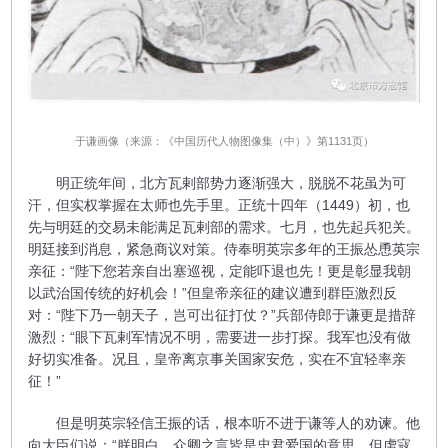
于谦画像（来源：《中国历代人物图像集（中）》第1131页）
明正统年间，北方瓦剌部势力逐渐强大，脱脱不花虽为可
汗，但实权掌握在太师也先手里。正统十四年（1449）初，也
先与明廷的交易未能满足瓦剌部的需求。七月，也先起兵犯关。
明廷接到消息，紧急商议对策。侍奉明英宗多年的王振怂恿英宗
亲征：“陛下您若亲自出塞巡视，定能吓退也先！更是彰显我朝
以武治国传统的好机会！”但皇帝亲征的建议遭到群臣激烈反
对：“陛下乃一朝天子，岂可出征打仗？”兵部侍郎于谦更是措辞
激烈：“眼下瓦剌军情况不明，需要进一步打探。我军也没有做
好切实准备。况且，皇帝离京事关国家安危，实在不宜轻率亲
征！”
但是明英宗轻信王振的话，根本听不进于谦等人的劝谏。他
向大臣们说：“朕明白，众卿之言皆是忠君爱国的意思，但虏寇