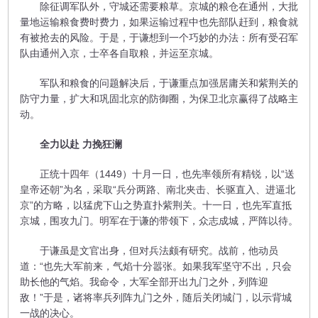
除征调军队外，守城还需要粮草。京城的粮仓在通州，大批
量地运输粮食费时费力，如果运输过程中也先部队赶到，粮食就
有被抢去的风险。于是，于谦想到一个巧妙的办法：所有受召军
队由通州入京，士卒各自取粮，并运至京城。
军队和粮食的问题解决后，于谦重点加强居庸关和紫荆关的
防守力量，扩大和巩固北京的防御圈，为保卫北京赢得了战略主
动。
全力以赴 力挽狂澜
正统十四年（1449）十月一日，也先率领所有精锐，以“送
皇帝还朝”为名，采取“兵分两路、南北夹击、长驱直入、进逼北
京”的方略，以猛虎下山之势直扑紫荆关。十一日，也先军直抵
京城，围攻九门。明军在于谦的带领下，众志成城，严阵以待。
于谦虽是文官出身，但对兵法颇有研究。战前，他动员
道：“也先大军前来，气焰十分嚣张。如果我军坚守不出，只会
助长他的气焰。我命令，大军全部开出九门之外，列阵迎
敌！”于是，诸将率兵列阵九门之外，随后关闭城门，以示背城
一战的决心。