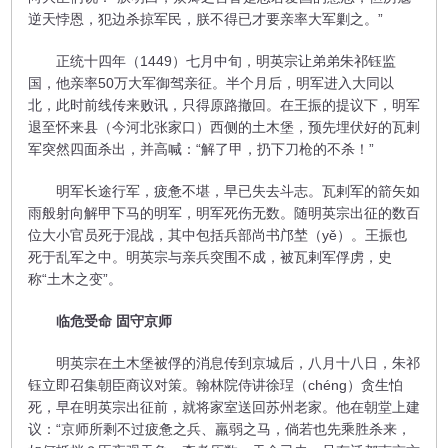
逆天悖恩，犯边杀掠军民，朕不得已才要亲率大军剿之。”
正统十四年（1449）七月中旬，明英宗让弟弟朱祁钰监
国，他亲率50万大军御驾亲征。半个月后，明军进入大同以
北，此时前线传来败讯，只得原路撤回。在王振的提议下，明军
退至怀来县（今河北张家口）西侧的土木堡，预先埋伏好的瓦剌
军突然四面杀出，并高喊：“解了甲，扔下刀枪的不杀！”
明军长途行军，疲惫不堪，早已失去斗志。瓦剌军的箭矢如
雨般射向解甲下马的明军，明军死伤无数。随明英宗出征的数百
位大小官员死于混战，其中包括兵部尚书邝埜（yě）。王振也
死于乱军之中。明英宗与亲兵突围不成，被瓦剌军俘虏，史
称“土木之变”。
临危受命 固守京师
明英宗在土木堡被俘的消息传到京城后，八月十八日，朱祁
钰立即召集朝臣商议对策。翰林院侍讲徐珵（chéng）贪生怕
死，早在明英宗出征前，就将家室送回苏州老家。他在朝堂上建
议：“京师所剩不过疲惫之兵、羸弱之马，倘若也先乘胜杀来，