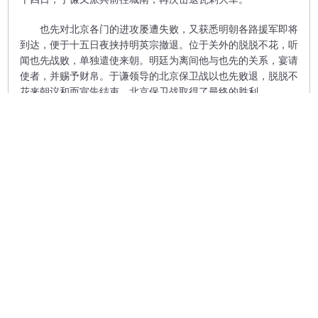
也先对北京各门的进攻屡遭失败，又获悉明朝各路援军即将
到达，便于十五日夜挟持明英宗撤退。位于关外的脱脱不花，听
闻也先战败，单独遣使来朝。明廷为离间他与也先的关系，宴请
使者，并赐予财帛。于谦领导的北京保卫战以也先败退，脱脱不
花来朝议和而宣告结束，北京保卫战取得了最终的胜利。
《明史》赞扬于谦道：“谦忠心义烈，与日月争光，卒得复
官赐恤。公论久而后定，信夫。”后人为纪念这位力挽狂澜的民
族英雄，把他的故宅（今北京东长安街南侧西裱褙胡同23号
院）修建为“于忠肃公祠”，悬匾“热血千秋”，内供其塑像。
（来源：《北京老城故事》，中共北京市委党史研究室、北
京市地方志编纂委员会办公室著，北京出版社2022年版；图片
来源：“北京市方志馆”微信公众号）