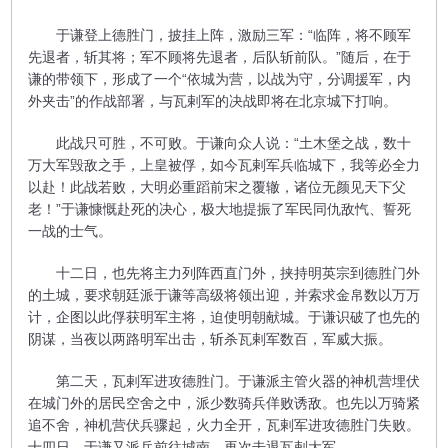
于谦登上德胜门，披挂上阵，激励三军：“临阵，将不顾军
先退者，斩其将；军不顾将先退者，后队斩前队。”随后，在于
谦的带领下，形成了一个“依城为营，以战为守，分调援军，内
外夹击”的作战部署，与瓦剌军的决战即将在北京城下打响。
此战只可胜，不可败。于谦向众人说：“土木堡之战，数十
万大军毁敌之手，上皇被俘，如今瓦剌军兵临城下，我等必全力
以赴！此战若败，大明必重蹈前宋之覆辙，诸位无颜见天下父
老！”于谦慷慨赴死的决心，极大地提振了军民同仇敌忾、誓死
一战的士气。
十二日，也先将主力列阵西直门外，挟持明英宗到德胜门外
的土城，要求朝廷派于谦等高级将领出迎，并索求金帛数以万万
计，企图以此俘获明军主将，迫使明朝献城。于谦识破了也先的
阴谋，当夜以两路明军出击，斩杀瓦剌军数百，军威大振。
第二天，瓦剌军进攻德胜门。于谦派主管火器的神机营埋伏
在城门外的居民空舍之中，派少数骑兵佯败诱敌。也先以万骑紧
追不舍，神机营伏兵骤起，火力全开，瓦剌军进攻德胜门失败。
十四日，于谦又派兵前往城南，再次击退瓦剌大军。