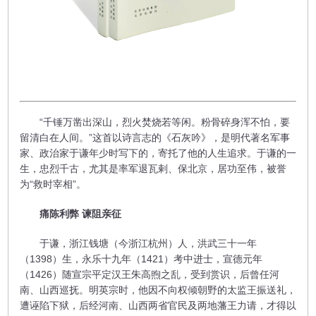
“千锤万凿出深山，烈火焚烧若等闲。粉骨碎身浑不怕，要
留清白在人间。”这首以诗言志的《石灰吟》，是明代著名军事
家、政治家于谦年少时写下的，寄托了他的人生追求。于谦的一
生，忠烈千古，尤其是率军退瓦剌、保北京，居功至伟，被誉
为“救时宰相”。
痛陈利弊 谏阻亲征
于谦，浙江钱塘（今浙江杭州）人，洪武三十一年
（1398）生，永乐十九年（1421）考中进士，宣德元年
（1426）随宣宗平定汉王朱高煦之乱，受到赏识，后曾任河
南、山西巡抚。明英宗时，他因不向权倾朝野的太监王振送礼，
遭诬陷下狱，后经河南、山西两省官民及两地藩王力请，才得以