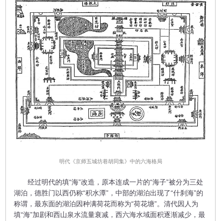
明代《京师五城坊巷胡同集》中的六海格局
经过明代的填“海”改造，原本连成一片的“海子”被分为三处
湖泊，德胜门以西仍称“积水潭”，中部的湖泊出现了“什刹海”的
称谓，最东面的湖泊因种满荷花而称为“荷花塘”。清代因人为
填“海”加剧和西山泉水流量衰减，西六海水域面积逐渐减少，最