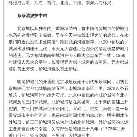
终形成西海、后海、前海、北海、中海、南海六海格局。
条条清波护中轴
北京城以其独有的四重城墙结构，将中国传统城市的护城河
水系构建发挥到了极致。早在今天中轴线出现之前的唐代，在永
定门附近已发现多处隋唐时期蓟城的河道遗存。北京中轴线的护
城河水系构建于元代，今天元大都遗址公园外的清流便是护城河
的遗迹。元大都城的南护城河在今人民大会堂东西一线，1958
年建设人民大会堂时，曾发现元大都护城河的古河道。元大都城
墙以黄土夯筑，护城河也以夯土护堤。
明清护城河的开凿随北京城建设始于明代永乐年间，明初北
京城较元大都北城墙南缩五里，南城墙则南延二里。城墙以条石
堆筑，护城河两岸也改为石岸。北京中轴线的内城护城河有北护
城河及前三门护城河。北护城河是在高梁河、太平河的基础上开
挖的。前三门护城河位于正阳门、宣武门、崇文门南侧，是一条
贯穿城市中心的河道，也是内城河湖排水的总出路。明中期建造
外城后，前三门护城河又成为外城的北护城河。外护城河的水源
主要来自西便门引流，另有部分是乾隆三十八年（1773年）开
香山引河，经玉渊潭、三里河汇入护城河中。