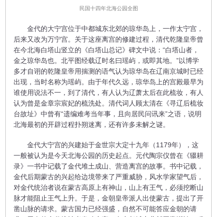
民国十四年北海公园全图
金代的大宁宫位于中都城东北郊的琼华岛上，一作太宁宫，
后来又改为万宁宫。关于这座离宫的修建过程，清代乾隆皇帝曾
在今北海白塔山竖立的《白塔山总记》碑文中说：“白塔山者，
金之琼华岛也。北平图经载辽时名曰瑶屿，或即其地。”以博学
多才自诩的乾隆皇帝用揣测的语气认为琼华岛在辽南京城时已经
出现，当时名称为瑶屿。由于年代久远，琼华岛上的宫殿最早为
谁使用说法不一，到了清代，有人认为辽萧太后在此梳妆，有人
认为曾是金章宗宸妃的梳洗处。清代词人顾太清在《寻辽后梳妆
台故址》中曾有“遗编难考当年事，且向居民问讯来”之语，说明
北海最初的开辟过程扑朔迷离，还有许多未解之谜。
金代大宁宫的兴建始于金世宗大定十九年（1179年），这
一般被认为是今天北海公园的历史起点。元代陶宗仪曾在《辍耕
录》一书中记载了金代堆土成山、营造离宫的故事。书中记载，
金代后期蒙古的兴起给边境带来了严重威胁，风水学家望气后，
对金代统治者说在蒙古高原上有神山，山上有王气，必须挖断山
脉才能阻止王气上升。于是，金朝皇帝派人出使蒙古，提出了开
凿山脉的请求。蒙古国力已经强盛，自然不可能答应金朝的请