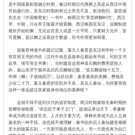
是中国陵墓制度确立时期，秦汉时期汉代厚葬之风是从西汉中期
开始盛行的，至东汉时期则有过之而无不及，愈演愈烈。梁思成
先生在《中国雕塑史》一书中，称两汉为“享堂碑阙时代”。西汉
早、中期，只在帝王陵墓才能置阙。西汉晚期至东汉，设阙制度
规矩开始松懈，无论达官贵人或是一介平民，只要财力允许，皆
可置阙，是以阙之设置趋于繁盛，符号作用更加明显。
据秦君神道中的题记记载，墓主人秦君是东汉和帝时一个主
管官府文书的书佐（汉代中央至县级单位都设有书佐，司职文书
起草、缮写等文书事）。当时建造这类神道石阙的费用是惊人
的，据山东济宁嘉祥县武氏石阙铭记载，“造石阙值钱十五万、
作师（狮）子值钱四万”。以此估算，秦君墓前的表阙，费钱至
少在二十万。墓主秦君的官职并不高，其后人秦仙，为何要营造
这样一座远超过其家族身份地位的墓葬呢？
这就不得不提到汉代的选官制度。两汉时期废除先秦时期的
世卿世禄制度，“求忠臣于孝子之门”，提倡以孝治天下，孝廉察
举成为两汉选拔官员、人才的主要方式。厚葬长辈成为后人立身
扬名的一种手段。这也就不难理解：秦书佐的后人秦仙建造规模
宏大的陵墓石刻，一方面可能是感念先人，另一方面也有为自己