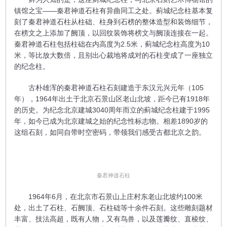
镇馆之宝——秦君神道石柱有异曲同工之处。蓟城纪念柱基本复
刻了秦君神道石柱从柱础、柱身到石榜的整体造型和装饰细节，
在榜文之上添加了阙顶，以回纹装饰将榜文与阙顶连接在一起。
秦君神道石柱包括柱础在内高度为2.5米，蓟城纪念柱高度为10
米，等比放大数倍，且别出心裁地将成对的石柱变成了一座独立
的纪念柱。
古朴雄浑的秦君神道石柱石刻建造于东汉元兴元年（105
年），1964年出土于北京石景山区老山北坡，距今已有1918年
的历史。为纪念北京建城3040周年而立的蓟城纪念柱建于1995
年，如今已成为北京建城之始的纪念性标志物。相差1890岁的
这组石刻，如同自带时空密码，带领我们感受古都北京之韵。
秦君神道石柱
1964年6月，在北京市石景山上庄村东老山北坡约100米
处，出土了石柱、石阙顶、石柱础等十余件石刻。这些雕刻题材
丰富、技法高超，既有人物，又有鸟兽，以及莲瓣纹、直棱纹、