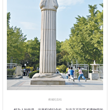
​蓟城纪念柱
鲜为人知的是，这座蓟城纪念柱，与北京石刻艺术博物馆的