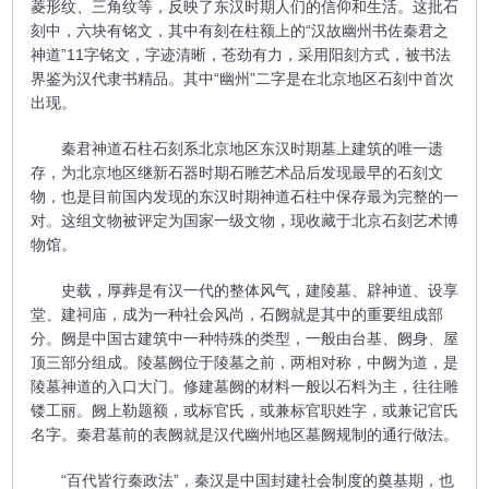
菱形纹、三角纹等，反映了东汉时期人们的信仰和生活。这批石
刻中，六块有铭文，其中有刻在柱额上的“汉故幽州书佐秦君之
神道”11字铭文，字迹清晰，苍劲有力，采用阳刻方式，被书法
界鉴为汉代隶书精品。其中“幽州”二字是在北京地区石刻中首次
出现。
秦君神道石柱石刻系北京地区东汉时期墓上建筑的唯一遗
存，为北京地区继新石器时期石雕艺术品后发现最早的石刻文
物，也是目前国内发现的东汉时期神道石柱中保存最为完整的一
对。这组文物被评定为国家一级文物，现收藏于北京石刻艺术博
物馆。
史载，厚葬是有汉一代的整体风气，建陵墓、辟神道、设享
堂、建祠庙，成为一种社会风尚，石阙就是其中的重要组成部
分。阙是中国古建筑中一种特殊的类型，一般由台基、阙身、屋
顶三部分组成。陵墓阙位于陵墓之前，两相对称，中阙为道，是
陵墓神道的入口大门。修建墓阙的材料一般以石料为主，往往雕
镂工丽。阙上勒题额，或标官氏，或兼标官职姓字，或兼记官氏
名字。秦君墓前的表阙就是汉代幽州地区墓阙规制的通行做法。
“百代皆行秦政法”，秦汉是中国封建社会制度的奠基期，也