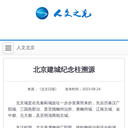
人文北京
首 页
北京建城纪念柱溯源
社科要闻
人文北京
来源：《北京日报》 发布时间：2023-08-24
社科卡片
北京城是在先秦蓟城故址一步步发展而来的，先后历秦汉广
社科讲堂
阳城、三国燕郡治、晋至隋幽州治所、唐幽州城、辽南京城、金
中都、元大都，及至明清两朝京城。
科普活动
东汉时期，北京隶属幽州广阳郡，彼时幽州治所设在蓟城，