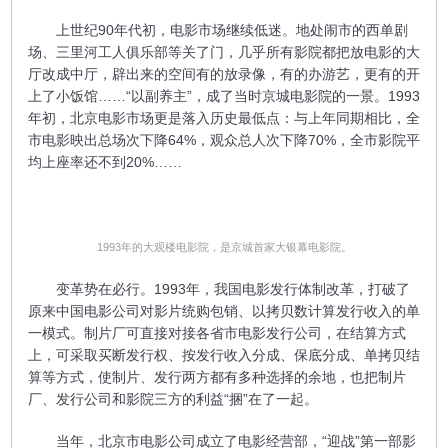
上世纪90年代初，电影市场继续低迷。地处闹市的西单剧
场、三里河工人俱乐部等关了门，几乎所有影院都把放电影的大
厅改成中厅，辟出来的空间有的放录像，有的办游艺，更有的开
上了小饭馆……“以副养主”，成了当时京城电影院的一景。1993
年初，北京电影市场更是落入历史最低点：与上年同期相比，全
市电影映出总场次下降64%，观众总人次下降70%，全市影院平
均上座率还不到20%……
1993年的大观楼电影院，是京城首家大银幕电影院。
变革势在必行。1993年，我国电影发行体制改革，打破了
原来中国电影公司对影片统购包销、以拷贝数计算发行收入的单
一模式。制片厂可直接对接各省市电影发行公司，在结算方式
上，可采取买断发行权、按发行收入分成、保底分成、单拷贝结
算等方式，使制片、发行两方都有多种选择的余地，也把制片
厂、发行公司和影院三方的利益“捆”在了一起。
当年，北京市电影公司成立了电影经营部，“迎战”第一部影