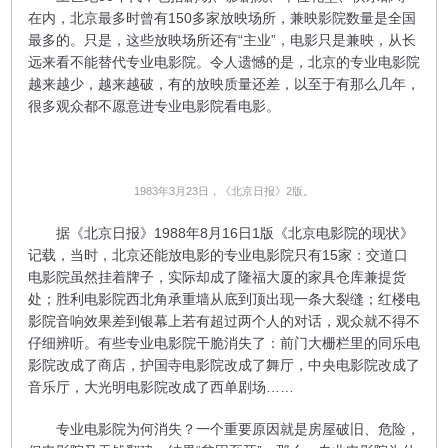
在内，北京最多时曾有150多家放映场所，兼映影院数量是全国
最多的。只是，这些放映场所还有“主业”，电影只是兼映，从长
远来看不能替代专业电影院。令人遗憾的是，北京的专业电影院
越来越少，越来越破，有的放映质量还差，以至于有那么几年，
很多观众都不愿意进专业电影院看电影。
1983年3月23日，《北京日报》2版。
据《北京日报》1988年8月16日1版《北京电影院的现状》
记载，当时，北京还能放电影的专业电影院只有15家：交道口
电影院虽然挂着牌子，实际却成了隆福大厦的家具仓库兼提货
处；胜利电影院西北角承重墙从底到顶出现一条大裂缝；红楼电
影院音响效果差到银幕上若有超过两个人的对话，观众就不得不
仔细辨听。有些专业电影院干脆消失了：前门大栅栏里的同乐电
影院改成了商店，护国寺电影院改成了舞厅，中央电影院改成了
音乐厅，大光明电影院改成了西单剧场……
专业电影院为何消失？一个重要原因就是房屋破旧、危险，