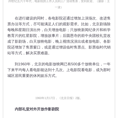
20世纪五六十年代，电影院的工作人员到工厂流动售票，受到欢迎。（摄影：王
一波）
在进行建设的同时，各电影院还通过增加上演场次、改进售
票办法等方式，尽可能满足人们的观影需求。比如，北京剧场除
每晚和星期日演出外，白天增放电影；只放映新闻纪录片和科学
教育片的红星影院，增放故事片；后圆恩寺的前中央团校礼堂改
成了影剧场，白天放映电影，晚上视情况演出或者放电影。各影
院还增加了售票窗口，或是通过增设临时售票点、影票临时代销
站等方式，解决买票难题。
到1960年，北京的电影放映网已有500多个放映单位，一年
下来平均每人看电影能达到十几次。上电影院看电影，成为那时
城区居民重要的休闲娱乐方式。
1960年1月17日，《北京日报》2版。
内部礼堂对外开放作影剧院