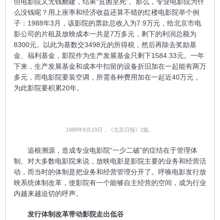
但电影院又无钱翻建，结果“贫困至死”。那么，专业电影院为什
么没钱呢？用上座率和经济收益还算不错的红楼电影院举个例
子：1988年3月，该影院的票款总收入为7.9万元，给北京市电
影公司的片租及放映成本一共是7万多元，剩下的利润总额为
8300元。以此为基数交3498元的所得税，然后再除去奖励基
金、福利基金，影院作为生产发展基金只剩下1584.33元。一年
下来，生产发展基金和成本中扣留的设备折旧加在一起能有两万
多元，而电影院要装空调，所需各种费用加在一起近40万元，
为此影院要积累20年。
1988年8月19日，《北京日报》2版。
追根溯源，造成专业电影院“一少二破”的症结在于管理体
制。对大多数电影院来说，放映电影是影院主要的业务和经营活
动，而当时的体制是把业务和经营管理分开了。呼唤电影发行放
映系统体制改革，使影院有一个能够自主经营的空间，成为行业
内越来越迫切的呼声。
发行体制改革带动影院走出低谷