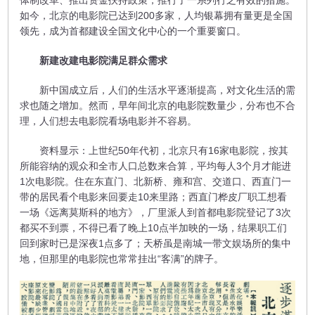
体制改革、推出资金扶持政策，推行了一系列行之有效的措施。
如今，北京的电影院已达到200多家，人均银幕拥有量更是全国
领先，成为首都建设全国文化中心的一个重要窗口。
新建改建电影院满足群众需求
新中国成立后，人们的生活水平逐渐提高，对文化生活的需
求也随之增加。然而，早年间北京的电影院数量少，分布也不合
理，人们想去电影院看场电影并不容易。
资料显示：上世纪50年代初，北京只有16家电影院，按其
所能容纳的观众和全市人口总数来合算，平均每人3个月才能进
1次电影院。住在东直门、北新桥、雍和宫、交道口、西直门一
带的居民看个电影来回要走10来里路；西直门桦皮厂职工想看
一场《远离莫斯科的地方》，厂里派人到首都电影院登记了3次
都买不到票，不得已看了晚上10点半加映的一场，结果职工们
回到家时已是深夜1点多了；天桥虽是南城一带文娱场所的集中
地，但那里的电影院也常常挂出“客满”的牌子。