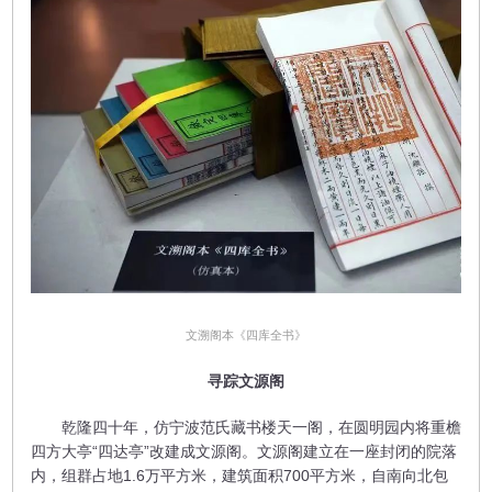
文溯阁本《四库全书》
寻踪文源阁
乾隆四十年，仿宁波范氏藏书楼天一阁，在圆明园内将重檐
四方大亭“四达亭”改建成文源阁。文源阁建立在一座封闭的院落
内，组群占地1.6万平方米，建筑面积700平方米，自南向北包