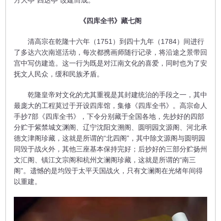
方大亭“四达亭”改建而成。
《四库全书》藏七阁
清高宗在乾隆十六年（1751）到四十九年（1784）间进行
了多达六次南巡活动，每次都携画师随行记录，将沿途之景带回
宫中写仿建造。这一行为既是对江南文化的喜爱，同时也为了安
抚文人民众，缓和民族矛盾。
乾隆皇帝对文化的尤其重视是其封建统治的手段之一，其中
最庞大的工程莫过于开设四库馆，集修《四库全书》。高宗命人
手抄7部《四库全书》，下令分别藏于全国各地，先抄好的四部
分贮于紫禁城文渊阁、辽宁沈阳文溯阁、圆明园文源阁、河北承
德文津阁珍藏，这就是所谓的“北四阁”，其中除文源阁与圆明园
同毁于战火外，其他三座基本保持完好；后抄好的三部分贮扬州
文汇阁、镇江文宗阁和杭州文澜阁珍藏，这就是所谓的“南三
阁”。遗憾的是均毁于太平天国战火，只有文澜阁在光绪年间得
以重建。