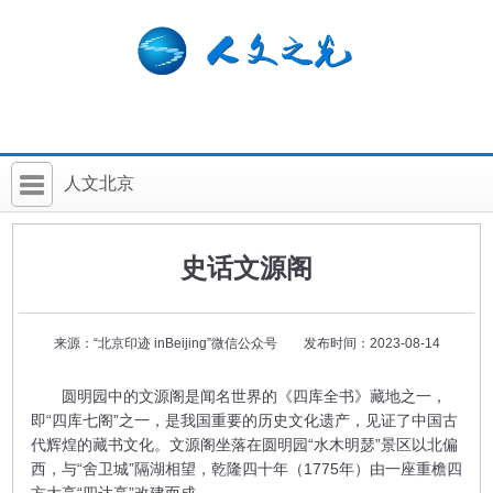
人文北京
首 页
史话文源阁
社科要闻
人文北京
来源：“北京印迹 inBeijing”微信公众号 发布时间：2023-08-14
社科卡片
圆明园中的文源阁是闻名世界的《四库全书》藏地之一，
社科讲堂
即“四库七阁”之一，是我国重要的历史文化遗产，见证了中国古
代辉煌的藏书文化。文源阁坐落在圆明园“水木明瑟”景区以北偏
科普活动
西，与“舍卫城”隔湖相望，乾隆四十年（1775年）由一座重檐四