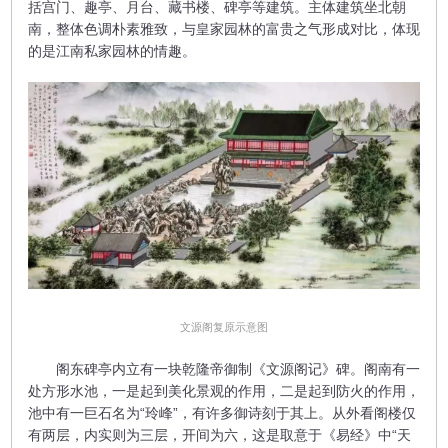
括宫门、趣亭、月台、藏书楼、碑亭等建筑。主体建筑坐北朝
南，整体色调朴素雅致，与皇家园林的富贵之气形成对比，体现
的是江南私家园林的情趣。
​文源阁复原示意图
阁东碑亭内立有一块乾隆帝御制《文源阁记》碑。阁南有一
处方形水池，一是起到美化景观的作用，二是起到防火的作用，
池中有一巨石名为“玲峰”，有许多御诗刻于其上。从外看阁楼仅
有两层，内实则为三层，开间为六，这是取意于《易经》中“天