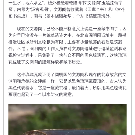
一生水，地六承之”。楼外檐悬着乾隆御书“文源阁”玉黑漆铜字
匾，内额为“汲古观澜”。文源阁曾收藏着《四库全书》和《古今
图书集成》，阁与书基本烧毁殆尽，个别书稿流落海外。
现在的文源阁，已经不能严格意义上说是一座藏书阁了，因
为它早已淹没在一片荒草遗迹之中。在北京圆明园遗址中，藏书
楼遗址区域所剩文物极为有限，主要有少量散落的石质建筑残
件。不过，圆明园的工作人员在对文源阁遗址进行遗址监测和巡
视检查过程中，采集到了一块与众不同的黑色琉璃瓦，这块琉璃
瓦佐证了文渊阁的建筑样貌和藏书历史。
这件琉璃瓦就证明了圆明园的文源阁和现存的北京故宫的文
渊阁和承德的文津阁一样，它是以黑色琉璃瓦覆顶的。古人认为
黑色代表着水，它是一座藏书楼，最怕着火，所以用黑色琉璃瓦
覆顶也起到了一个以水防火的寓意。