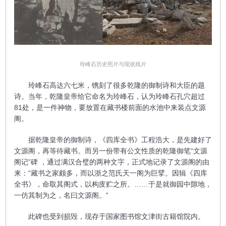
玲峰石历史照片与现状残片
玲峰石高达六七米，镌刻了很多乾隆的御制诗和大臣的题
诗。当年，乾隆皇帝给它命名为玲峰石，认为玲峰石孔穴超过
81处，是一件神物，要放置在藏书楼前面的水池中来装点文源
阁。
据乾隆皇帝的御制诗，《四库全书》工程浩大，是先建好了
文源阁，再等待藏书。而另一份带有公文性质的乾隆御笔“文源
阁记”碑 ，通过满汉合璧的两种文字，正式地记录了文源阁的由
来：“藏书之家颇多，而以浙之范氏天一阁为巨擘。因辑《四库
全书》，命取其阁式，以构庋贮之所。……于是就御园中隙地，
一仿其制为之，名曰文源阁。”
此碑也受到损毁，现存于国家图书馆文津街古籍馆院内。