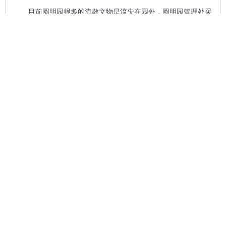
目前圆明园很多的流散文物是流失在园外，圆明园管理处采
取三维激光扫描数字化回归的方式，希望有一天把这些数字化回
归的成果带回到圆明园。
江河万古流 文脉贯千秋
自清乾隆年间编成以来，七部四库全书饱经战火，多次流
离，但一代又一代仁人志士的接连保护，使得中国古代历史上最
为浩大的丛书《四库全书》终于得以流传至今。现在，国家正加
强对中华文化典籍的保护，《四库全书》和各类中华历史上的丛
书、典籍、孤本、善本，终于可以在设施良好、安全安定的环境
中，静静地见证时代变迁，见证文化传承。
（来源：“北京印迹 inBeijing”微信公众号；图片来源：原文
配图；原文有删减）