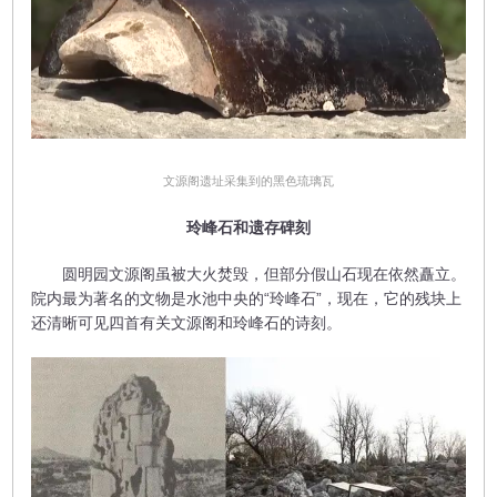
文源阁遗址采集到的黑色琉璃瓦
玲峰石和遗存碑刻
圆明园文源阁虽被大火焚毁，但部分假山石现在依然矗立。
院内最为著名的文物是水池中央的“玲峰石”，现在，它的残块上
还清晰可见四首有关文源阁和玲峰石的诗刻。