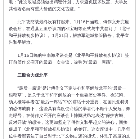
电：“此次攻城必须做出精密计划，力求避免破坏故宫、大学及
其他著名而有重大价值的文化古迹。”
北平攻防战最终没有打起来。1月16日当晚，傅作义开完座
谈会后，在通县五里桥谈判的邓宝珊等正式与中共签订了《北平
和平解放初步协议》。1月31日，解放军进城接管防务，北平宣
告和平解放。
1月16日晚的中南海座谈会是《北平和平解放初步协议》签
订前傅作义召开的最后一次会议，被称为“最后一席话”。
三股合力保北平
“最后一席话”是让傅作义下定决心和平解放北平的“最后一
根稻草”，是关于北平和平解放的一个重要历史事件。徐悲鸿、
杨人楩等学者在“最后一席话”中的讲话十分重要，在国民党特务
的恐怖威胁下，这些具有高度使命感的学者们不顾个人安危，奔
走呼号，在傅作义召开的座谈会上慷慨激昂地表达“保护古城、
反对开战”的想法，这更加坚定了傅作义和平起义的决心，间接
促成了《北平和平解放初步协议》的签订。这次座谈中，几乎每
位学者都表达了自己对于北平文物古迹的担忧，体现了高度的文