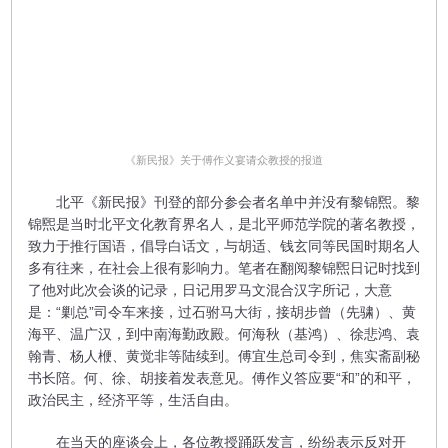
​《新民报》关于傅作义宴请众教授的报道
北平《新民报》刊登的部分参会者名单中并没有黎锦煕。黎
锦煕是当时北平文化教育界名人，是北平师范学院的著名教授，
致力于推行国语，倡导白话文，与胡适、钱玄同等民国时期名人
多有往来，在社会上很有影响力。笔者在翻阅黎锦煕日记时找到
了他对此次会谈的记录，日记用罗马文混合汉字所记，大意
是：“剿总”司令车来接，过石驸马大街，接胡步曾（先骕）、黄
海平、温广汉，到中南海勤政殿。何海秋（基鸿）、徐悲鸿、袁
翰青、杨人楩、黄觉非等陆续到。傅宜生总司令到，焦实斋副秘
书长陪。何、徐、胡接着发表意见。傅作义答应要“和”的和平，
政治民主，经济平等，生活自由。
在当天的座谈会上，各位教授踊跃发言，纷纷表示反对开