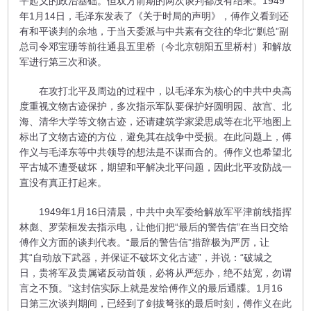
平起义的政治基础。但双方前期的两次谈判都没有结果。1949
年1月14日，毛泽东发表了《关于时局的声明》，傅作义看到还
有和平谈判的余地，于当天委派与中共素有交往的华北“剿总”副
总司令邓宝珊等前往通县五里桥（今北京朝阳五里桥村）和解放
军进行第三次和谈。
在攻打北平及周边的过程中，以毛泽东为核心的中共中央高
度重视文物古迹保护，多次指示军队要保护好圆明园、故宫、北
海、清华大学等文物古迹，还请建筑学家梁思成等在北平地图上
标出了文物古迹的方位，避免其在战争中受损。在此问题上，傅
作义与毛泽东等中共领导的想法是不谋而合的。傅作义也希望北
平古城不遭受破坏，期望和平解决北平问题，因此北平攻防战一
直没有真正打起来。
1949年1月16日清晨，中共中央军委给解放军平津前线指挥
林彪、罗荣桓发去指示电，让他们把“最后的警告信”在当日交给
傅作义方面的谈判代表。“最后的警告信”措辞极为严厉，让
其“自动放下武器，并保证不破坏文化古迹”，并说：“破城之
日，贵将军及贵属诸反动首领，必将从严惩办，绝不姑宽，勿谓
言之不预。”这封信实际上就是发给傅作义的最后通牒。1月16
日第三次谈判期间，已经到了剑拔弩张的最后时刻，傅作义在此