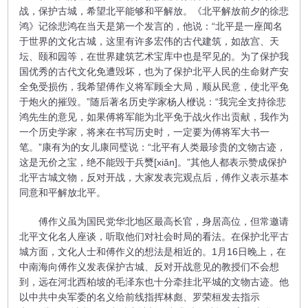
战，保护古城，希望北平能够和平解放。《北平解放前夕的徐悲
鸿》记徐悲鸿在当天是第一个发言的，他说：“北平是一座闻名
于世界的文化古城，这里有许多宏伟的古代建筑，如故宫、天
坛、颐和园等，在世界建筑艺术宝库中也是罕见的。为了保护我
国优秀的古代文化免遭毁坏，也为了保护北平人民的生命财产安
全免受损伤，我希望傅作义将军顾全大局，顺从民意，使北平免
于炮火的摧毁。”随后著名历史学家杨人楩说：“我完全支持徐悲
鸿先生的意见，如果傅将军能为北平免于战火作出贡献，我作为
一个历史学家，将来在书写历史时，一定要为傅将军大书一
笔。”康有为的女儿康同璧说：“北平有人类最珍贵的文物古迹，
这是无价之宝，绝不能毁于兵燹[xiǎn]。”其他人都表示赞成保护
北平古城文物，反对开战，大家发表完观点后，傅作义表示基本
同意和平解放北平。
傅作义虽为国民党华北地区最高长官，身居高位，但常邀请
北平文化名人座谈，听取他们对社会时局的看法。在保护北平古
城方面，文化人士和傅作义的想法是相近的。1月16日晚上，在
中南海向傅作义发表保护古城、反对开战意见的教授们不会想
到，远在河北西柏坡的毛泽东也十分牵挂北平城的文物古迹。他
以中共中央军委的名义给前线指挥林彪、罗荣桓发去指示