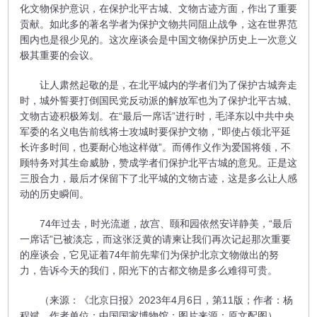
化文物保护意识，在保护北平古城、文物古迹方面，作出了重要
贡献。如此多的著名学者为保护文物共同阻止战争，这在世界范
围内也是很少见的。这次座谈会是中国文物保护历史上一次意义
极其重要的会议。
让人肃然起敬的是，在北平城内的学者们为了保护古城奔走
时，城外誓要打倒国民党反动派的解放军也为了保护北平古城、
文物古迹积极筹划。在“最后一席话”进行时，毛泽东以中共中央
军委的名义电告前线将士攻城时要保护文物，“即使占领北平延
长许多时间，也要耐心地这样做”。而傅作义作为爱国将领，不
顾特务对其生命威胁，赞成学者们保护北平古城的意见。正是这
三股合力，最后才保留下了北平城的文物古迹，这是多么让人感
动的历史瞬间。
74年过去，时光流逝，故宫、颐和园依然安详静美，“最后
一席话”已被淡忘，而这张泛黄的请柬让我们再次记起那次重要
的座谈会，它见证着74年前先辈们为保护北京文物做出的努
力，告诉今天的我们，阳光下的古都文物是多么难得可贵。
（来源：《北京日报》2023年4月6日，第11版；作者：杨
程斌，作者单位：中国国家博物馆；图片来源：原文配图）