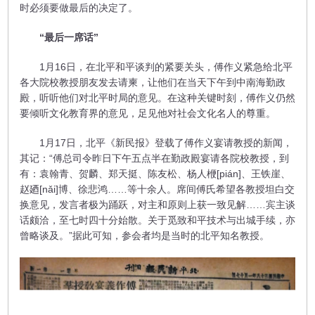
时必须要做最后的决定了。
“最后一席话”
1月16日，在北平和平谈判的紧要关头，傅作义紧急给北平
各大院校教授朋友发去请柬，让他们在当天下午到中南海勤政
殿，听听他们对北平时局的意见。在这种关键时刻，傅作义仍然
要倾听文化教育界的意见，足见他对社会文化名人的尊重。
1月17日，北平《新民报》登载了傅作义宴请教授的新闻，
其记：“傅总司令昨日下午五点半在勤政殿宴请各院校教授，到
有：袁翰青、贺麟、郑天挺、陈友松、杨人楩[pián]、王铁崖、
赵廼[nǎi]博、徐悲鸿……等十余人。席间傅氏希望各教授坦白交
换意见，发言者极为踊跃，对主和原则上获一致见解……宾主谈
话颇洽，至七时四十分始散。关于觅致和平技术与出城手续，亦
曾略谈及。”据此可知，参会者均是当时的北平知名教授。