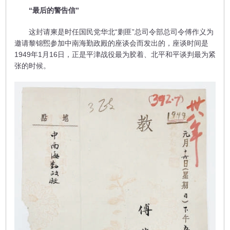
“最后的警告信”
这封请柬是时任国民党华北“剿匪”总司令部总司令傅作义为
邀请黎锦煕参加中南海勤政殿的座谈会而发出的，座谈时间是
1949年1月16日，正是平津战役最为胶着、北平和平谈判最为紧
张的时候。