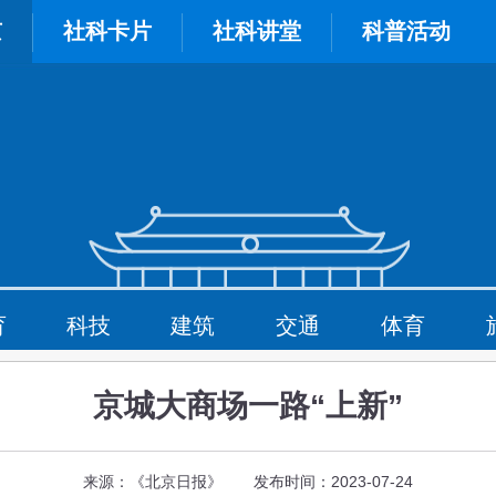
京
社科卡片
社科讲堂
科普活动
育
科技
建筑
交通
体育
京城大商场一路“上新”
来源：《北京日报》 发布时间：2023-07-24