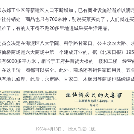
郊工业区等新建区人口不断增加，已有商业设施渐渐难以满足
社分销处，商品也只有700来种，别说买菜买肉了，人们就连
难了，有的人不得不跑20多里地进城采买生活用品。
会决定在海淀区八大学院、科学路甘家口、公主坟农大路、永
仙桥商场是六大商场中第一个建成开业的。据《北京日报》1956
有6000多平方米，相当于王府井百货大楼的一楼和二楼，经营的
，在这里转一圈都可以买全。此外，商场还有销售家庭用具、五
也有地儿修理。此后，永定路、甘家口、木樨园等商场也陆续建
1956年4月13日，《北京日报》1版。