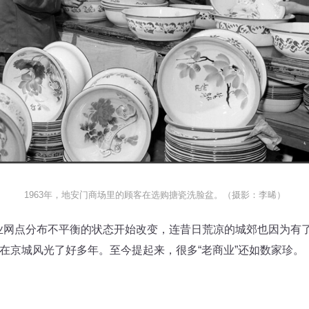
1963年，地安门商场里的顾客在选购搪瓷洗脸盆。（摄影：李晞）
点分布不平衡的状态开始改变，连昔日荒凉的城郊也因为有了
，在京城风光了好多年。至今提起来，很多“老商业”还如数家珍。