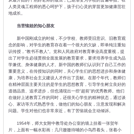
从最开始的个别好老师的做法，已逐渐变为学校的普遍举措。在
人类灵魂工程师的悉心呵护下，孩子们心灵的芽苗更加健康茁壮
地成长。
当苦恼娃的知心朋友
新中国刚成立的时候，不少学校、教师受旧意识、旧教育观
念的影响，对学生的教育存在着一个很大的欠缺，即单纯注重知
识传授，“教书不教人”。党和人民政府对教育事业高度重视，提
出了对学生必须贯彻全面发展的教育要求，要求培养学生成为品
学兼优、身体健康的人才。新中国的教师们认识到了自己工作的
重要意义，在传授知识的同时，关心学生们的思想进步和身体健
康，为培养社会主义建设人才作出了贡献。在那个年代，教师们
在精神层面主要关注的是学生的思想教育，引导学生树立良好的
道德品质、追求进步，但也涌现出一些“超前”的优秀教师。他们
在做好上述教育工作的同时，还很关心学生的精神状态，通过谈
心、家访等方式熟悉学生，做他们的知心朋友，注意发现和解决
问题。学生对他们也非常亲近，有了苦恼就会主动倾诉。
1954年，师大女附中教导处办公室的墙上挂着一张贺年
片，上面有一幅水彩画：几只嗷嗷待哺的小鸟昂着头，张着小