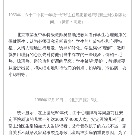
1963年，六十二中初一年级一班班主任邢思颖老师到新生刘永刚家访
问。（摄影：高宏）
北京市第五中学特级教师吴昌顺把教师看作学生心理健康的
保健医生，认为必须研究分析青少年学生的年龄特征和心理特
征，入情入理地进行启发、诱导和转化。学生渴求“理解”，教师
就要用理解的态度去对待他们当中存在的一些现象，例如三毛
热、琼瑶热、辩论热和所谓的早恋；学生希望“爱护”，教师就要
从爱护出发，和风细雨地对待他们的弱点，如幼稚、冷热病、耍
小聪明等。
1986年12月19日，《北京日报》3版。
统计显示，在上世纪80年代，由于心理障碍等问题前往安
定医院就诊的儿童一年达3000至4000人次。安定医院儿科门诊
部主治医生常锦如大夫告诉记者，父母管教孩子的方式不当、家
庭关系不融洽及家庭破裂是导致儿童精神疾病的重要原因。为了