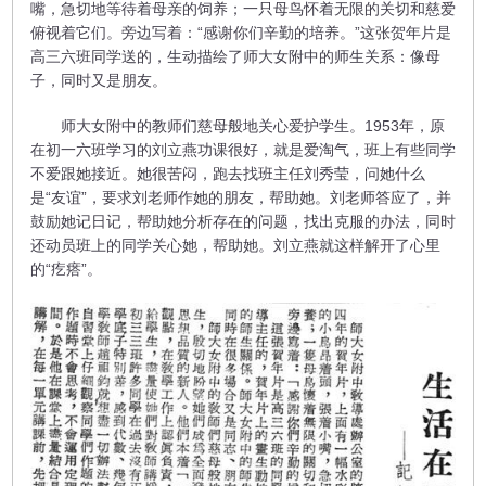
嘴，急切地等待着母亲的饲养；一只母鸟怀着无限的关切和慈爱
俯视着它们。旁边写着：“感谢你们辛勤的培养。”这张贺年片是
高三六班同学送的，生动描绘了师大女附中的师生关系：像母
子，同时又是朋友。
师大女附中的教师们慈母般地关心爱护学生。1953年，原
在初一六班学习的刘立燕功课很好，就是爱淘气，班上有些同学
不爱跟她接近。她很苦闷，跑去找班主任刘秀莹，问她什么
是“友谊”，要求刘老师作她的朋友，帮助她。刘老师答应了，并
鼓励她记日记，帮助她分析存在的问题，找出克服的办法，同时
还动员班上的同学关心她，帮助她。刘立燕就这样解开了心里
的“疙瘩”。