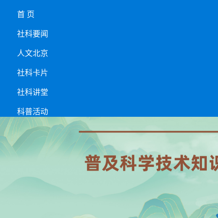
首 页
社科要闻
人文北京
社科卡片
社科讲堂
科普活动