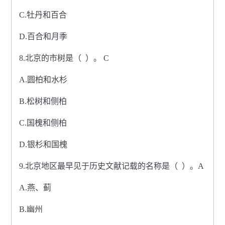
C.牡丹和百合
D.百合和月季
8.北京的市树是（ ）。 C
A.圆柏和水杉
B.松树和侧柏
C.国槐和侧柏
D.银杉和国槐
9.北京地区最早见于历史文献记载的名称是（ ）。A
A.燕、蓟
B.幽州