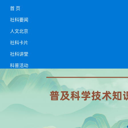
首 页
社科要闻
人文北京
社科卡片
社科讲堂
科普活动