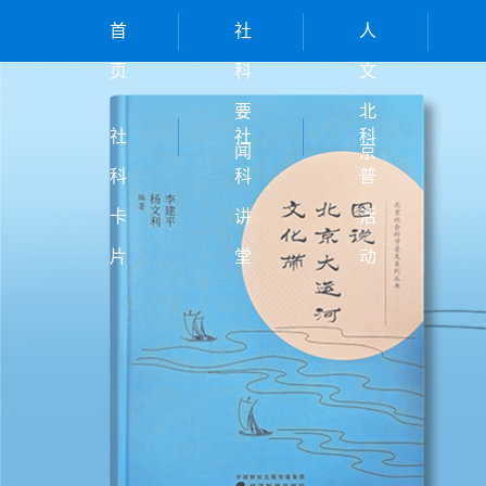
首
社
人
页
科
文
要
北
社
社
科
闻
京
科
科
普
卡
讲
活
片
堂
动