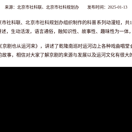
来源：北京市社科联、北京市社科规划办 发布时间：2025-01-13
市社科联、北京市社科规划办组织制作的科普系列动漫短，共1
开讲述，生动活泼，语言通俗，融知识性、故事性、趣味性为一体
剧也从运河来》，讲述了乾隆南巡时运河边上各种戏曲唱堂
的故事，相信对大家了解京剧的来源与发展以及运河文化有很大