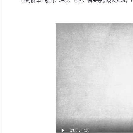
性的桥津、船闸、堤坝、仓窖、衙署等景观及建筑，